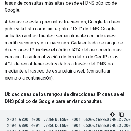
tasas de consultas más altas desde el DNS público de
Google.
Además de estas preguntas frecuentes, Google también
publica la lista como un registro "TXT" de DNS. Google
actualiza ambas fuentes semanalmente con adiciones,
modificaciones y eliminaciones. Cada entrada de rango de
direcciones IP incluye el código IATA del aeropuerto más
cercano. La automatización de los datos de GeoIP o las
ACL deben obtener estos datos a través del DNS, no
mediante el rastreo de esta página web (consulta un
ejemplo a continuación).
Ubicaciones de los rangos de direcciones IP que usa el
DNS público de Google para enviar consultas
2404:6800:4000::/48 bom

2607:f8b0:4001:c58::/63 cbf

2607:f8b0:4023:2c00::/54 fwa

2404:6800:4001::/48 kul

2607:f8b0:4001:c5a::/63 cbf

2607:f8b0:4023:3000::/54 lnk
