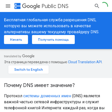
dns
Public DNS
Бесплатная глобальная служба разрешения DNS,
которую вы можете использовать в качестве
альтернативы вашему текущему провайдеру DNS.
Начать
Получить помощь
Эта страница переведена с помощью
Cloud Translation API
.
Почему DNS имеет значение?
Протокол
системы доменных имен
(DNS) является
важной частью сетевой инфраструктуры и служит
телефонной книгой Интернета: каждый раз, когда вы