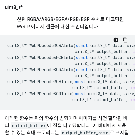
uint8_t*
선형 RGBA/ARGB/BGRA/RGB/BGR 순서로 디코딩된
WebP 이미지 샘플에 대한 포인터입니다.
uint8_t
*
WebPDecodeRGBAInto
(
const
uint8_t
*
data
,
siz
uint8_t
*
output_buffer
,
uint8_t
*
WebPDecodeARGBInto
(
const
uint8_t
*
data
,
siz
uint8_t
*
output_buffer
,
uint8_t
*
WebPDecodeBGRAInto
(
const
uint8_t
*
data
,
siz
uint8_t
*
output_buffer
,
uint8_t
*
WebPDecodeRGBInto
(
const
uint8_t
*
data
,
size
uint8_t
*
output_buffer
,
i
uint8_t
*
WebPDecodeBGRInto
(
const
uint8_t
*
data
,
size
uint8_t
*
output_buffer
,
i
이러한 함수는 위의 함수의 변형이며 이미지를 사전 할당된 버
퍼
output_buffer
에 직접 디코딩합니다. 이 버퍼에서 사용
할 수 있는 최대 스토리지는
output_buffer_size
로 표시됩