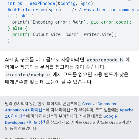
int
ok
=
WebPEncode
(
&
config
,
&
pic
);
WebPPictureFree
(
&
pic
);
//
Always
free
the
memory
if
(!
ok
)
{
printf("Encoding
error
:
%
d
\
n
", pic.error_code);
} else {
  printf("
Output
size
:
%
d
\
n
"
,
writer
.
size
);
}
API 및 구조를 더 고급으로 사용하려면
webp/encode.h
헤
더에서 제공되는 문서를 참고하는 것이 좋습니다.
examples/cwebp.c
예시 코드를 읽으면 사용 빈도가 낮은
매개변수를 찾는 데 도움이 될 수 있습니다.
달리 명시되지 않는 한 이 페이지의 콘텐츠에는
Creative Commons
Attribution 4.0 라이선스
에 따라 라이선스가 부여되며, 코드 샘플에는
Apache
2.0 라이선스
에 따라 라이선스가 부여됩니다. 자세한 내용은
Google
Developers 사이트 정책
을 참조하세요. 자바는 Oracle 및/또는 Oracle 계열사
의 등록 상표입니다.