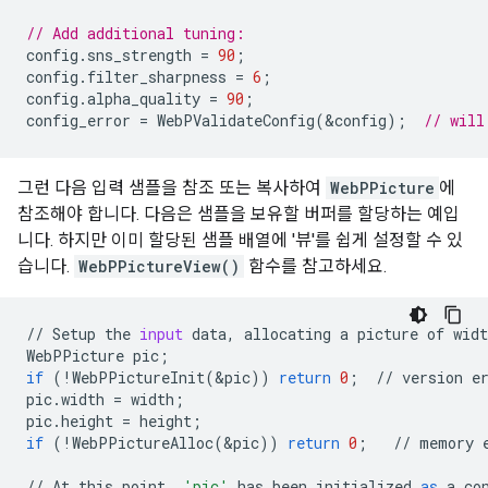
// Add additional tuning:
config
.
sns_strength
=
90
;
config
.
filter_sharpness
=
6
;
config
.
alpha_quality
=
90
;
config_error
=
WebPValidateConfig
(
&
config
);
// will
그런 다음 입력 샘플을 참조 또는 복사하여
WebPPicture
에
참조해야 합니다. 다음은 샘플을 보유할 버퍼를 할당하는 예입
니다. 하지만 이미 할당된 샘플 배열에 '뷰'를 쉽게 설정할 수 있
습니다.
WebPPictureView()
함수를 참고하세요.
//
Setup
the
input
data
,
allocating
a
picture
of
widt
WebPPicture
pic
;
if
(
!
WebPPictureInit
(
&
pic
))
return
0
;
//
version
e
pic
.
width
=
width
;
pic
.
height
=
height
;
if
(
!
WebPPictureAlloc
(
&
pic
))
return
0
;
//
memory
//
At
this
point
,
'pic'
has
been
initialized
as
a
co