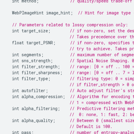
int
method
;
// quality/speed trade-off
WebPImageHint
image_hint
;
// Hint for image type 
// Parameters related to lossy compression only:
int
target_size
;
// if non-zero, set the de
// Takes precedence over t
float
target_PSNR
;
// if non-zero, specifies 
// try to achieve. Takes p
int
segments
;
// maximum number of segme
int
sns_strength
;
// Spatial Noise Shaping. 
int
filter_strength
;
// range: [0 = off .. 100 
int
filter_sharpness
;
// range: [0 = off .. 7 = 
int
filter_type
;
// filtering type: 0 = sim
// if filter_strength > 0 
int
autofilter
;
// Auto adjust filter's st
int
alpha_compression
;
// Algorithm for encoding 
// 1 = compressed with Web
int
alpha_filtering
;
// Predictive filtering me
//  0: none, 1: fast, 2: b
int
alpha_quality
;
// Between 0 (smallest siz
// Default is 100.
int
pass
;
// number of entropy-analy