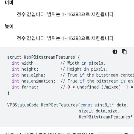
너비
정수 값입니다. 범위는 1~16383으로 제한됩니다.
높이
정수 값입니다. 범위는 1~16383으로 제한됩니다.
struct
WebPBitstreamFeatures
{
int
width
;
//
Width
in
pixels
.
int
height
;
//
Height
in
pixels
.
int
has_alpha
;
//
True
if
the
bitstream
conta
int
has_animation
;
//
True
if
the
bitstream
is
an
int
format
;
//
0
=
undefined
(
/
mixed
),
1
=
}
VP8StatusCode
WebPGetFeatures
(
const
uint8_t
*
data
,
size_t
data_size
,
WebPBitstreamFeatures
*