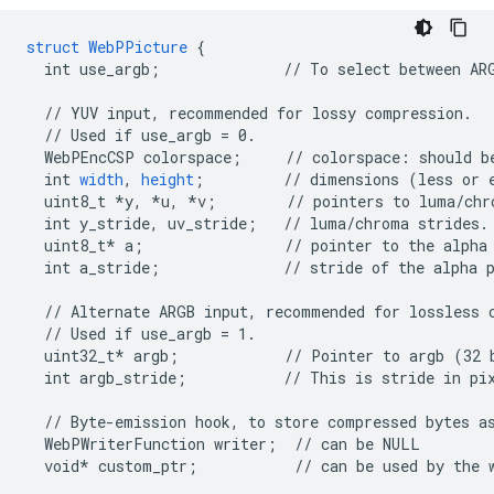
struct
WebPPicture
{
int
use_argb
;
//
To
select
between
AR
//
YUV
input,
recommended
for
lossy
compression.
//
Used
if
use_argb
=
0.
WebPEncCSP
colorspace
;
//
colorspace
:
should
b
int
width
,
height
;
//
dimensions
(less
or
uint8_t
*y,
*u,
*v
;
//
pointers
to
luma/chr
int
y_stride,
uv_stride
;
//
luma/chroma
strides.
uint8_t*
a
;
//
pointer
to
the
alpha
int
a_stride
;
//
stride
of
the
alpha
//
Alternate
ARGB
input,
recommended
for
lossless
//
Used
if
use_argb
=
1.
uint32_t*
argb
;
//
Pointer
to
argb
(32
int
argb_stride
;
//
This
is
stride
in
pi
//
Byte-emission
hook,
to
store
compressed
bytes
a
WebPWriterFunction
writer
;
//
can
be
NULL
void*
custom_ptr
;
//
can
be
used
by
the