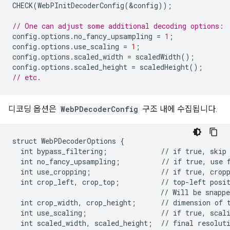
CHECK
(
WebPInitDecoderConfig
(
&
config
));
// One can adjust some additional decoding options:
config
.
options
.
no_fancy_upsampling
=
1
;
config
.
options
.
use_scaling
=
1
;
config
.
options
.
scaled_width
=
scaledWidth
();
config
.
options
.
scaled_height
=
scaledHeight
();
// etc.
디코딩 옵션은
WebPDecoderConfig
구조 내에 수집됩니다.
struct WebPDecoderOptions {

  int bypass_filtering;             // if true, skip 
  int no_fancy_upsampling;          // if true, use f
  int use_cropping;                 // if true, crop
  int crop_left, crop_top;          // top-left posit
                                    // Will be snappe
  int crop_width, crop_height;      // dimension of t
  int use_scaling;                  // if true, scal
  int scaled_width, scaled_height;  // final resoluti