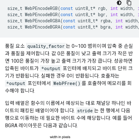
size_t
WebPEncodeRGB
(
const
uint8_t
*
rgb
,
int
width
,
size_t
WebPEncodeBGR
(
const
uint8_t
*
bgr
,
int
width
,
size_t
WebPEncodeRGBA
(
const
uint8_t
*
rgba
,
int
width
size_t
WebPEncodeBGRA
(
const
uint8_t
*
bgra
,
int
width
품질 요소
quality_factor
는 0~100 범위이며 압축 중 손실
과 품질을 제어합니다. 값 0은 품질이 낮고 출력 크기가 작은 반
면 100은 품질이 가장 높고 출력 크기가 가장 큽니다. 성공하면
압축된 바이트가
*output
포인터에 배치되고 바이트 단위 크
기가 반환됩니다. 실패한 경우 0이 반환됩니다. 호출자는
*output
포인터에서
WebPFree()
를 호출하여 메모리를 회
수해야 합니다.
입력 배열은 함수의 이름에서 예상되는 대로 채널당 하나인 바
이트의 패킹된 배열이어야 합니다.
stride
는 한 행에서 다음
행으로 이동하는 데 필요한 바이트 수에 해당합니다. 예를 들어
BGRA 레이아웃은 다음과 같습니다.