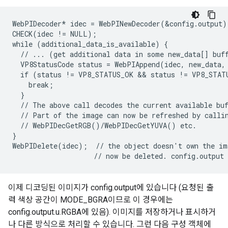
WebPIDecoder* idec = WebPINewDecoder(&config.output);
CHECK(idec != NULL);

while (additional_data_is_available) {

  // ... (get additional data in some new_data[] buff
  VP8StatusCode status = WebPIAppend(idec, new_data, 
  if (status != VP8_STATUS_OK && status != VP8_STATU
    break;

  }

  // The above call decodes the current available buf
  // Part of the image can now be refreshed by callin
  // WebPIDecGetRGB()/WebPIDecGetYUVA() etc.

}

WebPIDelete(idec);  // the object doesn't own the im
이제 디코딩된 이미지가 config.output에 있습니다 (요청된 출
력 색상 공간이 MODE_BGRA이므로 이 경우에는
config.output.u.RGBA에 있음). 이미지를 저장하거나 표시하거
나 다른 방식으로 처리할 수 있습니다. 그런 다음 구성 객체에