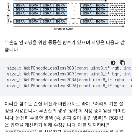
무손실 인코딩을 위한 동등한 함수가 있으며 서명은 다음과 같
습니다.
size_t
WebPEncodeLosslessRGB
(
const
uint8_t
*
rgb
,
int
size_t
WebPEncodeLosslessBGR
(
const
uint8_t
*
bgr
,
int
size_t
WebPEncodeLosslessRGBA
(
const
uint8_t
*
rgba
,
i
size_t
WebPEncodeLosslessBGRA
(
const
uint8_t
*
bgra
,
i
이러한 함수는 손실 버전과 마찬가지로 라이브러리의 기본 설
정을 사용합니다. 무손실의 경우 '정확'이 사용 중지됨을 의미합
니다. 완전히 투명한 영역 (즉, 알파 값이
0
인 영역)의 RGB 값
은 압축을 개선하기 위해 수정됩니다. 이를 방지하려면