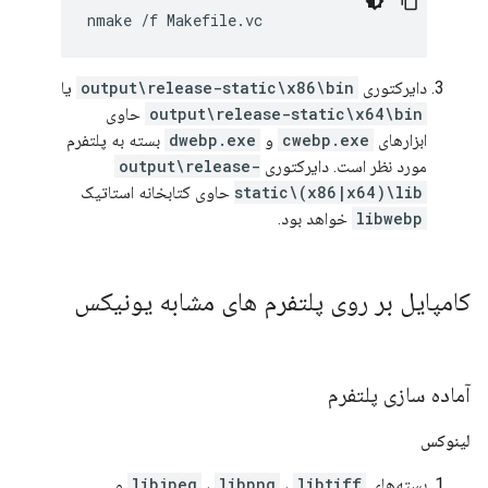
دایرکتوری
output\release-static\x86\bin
یا
output\release-static\x64\bin
حاوی
ابزارهای
cwebp.exe
و
dwebp.exe
بسته به پلتفرم
مورد نظر است. دایرکتوری
output\release-
static\(x86|x64)\lib
حاوی کتابخانه استاتیک
libwebp
خواهد بود.
کامپایل بر روی پلتفرم های مشابه یونیکس
آماده سازی پلتفرم
لینوکس
بسته‌های
libtiff
،
libpng
،
libjpeg
و