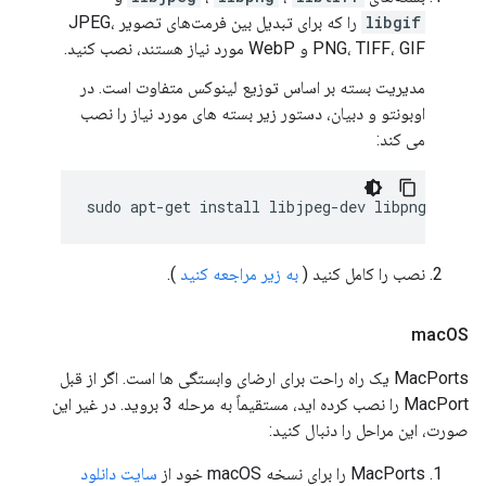
libgif
را که برای تبدیل بین فرمت‌های تصویر JPEG،
PNG، TIFF، GIF و WebP مورد نیاز هستند، نصب کنید.
مدیریت بسته بر اساس توزیع لینوکس متفاوت است. در
اوبونتو و دبیان، دستور زیر بسته های مورد نیاز را نصب
می کند:
sudo
apt-get
install
libjpeg-dev
libpng-dev
l
نصب را کامل کنید (
به زیر مراجعه کنید
).
mac
OS
MacPorts یک راه راحت برای ارضای وابستگی ها است. اگر از قبل
MacPort را نصب کرده اید، مستقیماً به مرحله 3 بروید. در غیر این
صورت، این مراحل را دنبال کنید:
MacPorts را برای نسخه macOS خود از
سایت دانلود