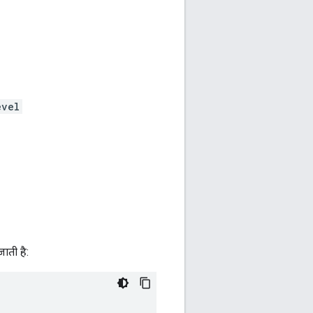
evel
ाती है: