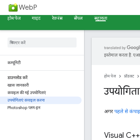
WebP
होम पेज
गाइड
रेफ़रंस
सैंपल
सहायता
इस्तेमाल करता है. एआई 
कम्यूनिटी
होम पेज
प्रॉडक्ट
डाउनलोड करें
खास जानकारी
उपयोगिता
कंपाइल की गई उपयोगिताएं
उपयोगिताएं कंपाइल करना
Photoshop प्लग-इन
अगर
पहले से कंपा
Visual C++