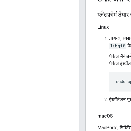
प्लैटफ़ॉर्म तैया
Linux
JPEG, PNG, 
libgif
पै
पैकेज मैनेज
पैकेज इंस्टॉल
sudo
a
इंस्टॉलेशन पूर
mac
OS
MacPorts, डिपेंडे