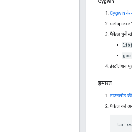
Cygwin
Cygwin के व
setup.exe फ़
पैकेज चुनें
स्क
lib
gcc
इंस्टॉलेशन पूर
इमारत
डाउनलोड की 
पैकेज को अन
tar
xv