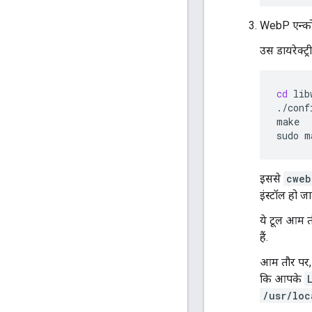
WebP एन्क
उस डायरेक्ट्
cd
lib
./conf
make

sudo
m
इससे
cweb
इंस्टॉल हो जात
ये टूल आम तौ
हैं.
आम तौर पर, ल
कि आपके
/usr/loc