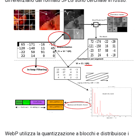
differenziano dal formato JPEG sono cerchiate in rosso.
WebP utilizza la quantizzazione a blocchi e distribuisce i