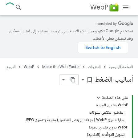
WebP
تستخدم Google تكنولوجيا الذكاء الاصطناعي لترجمة المحتوى إلى لغتك المفضّلة،
وقد تتضمّن بعض الأخطاء.
الصفحة الرئيسية
المنتجات
Make the Web Faster
WebP
المرجع
أساليب الضغط
bookmark_border
على هذه الصفحة
WebP بفقدان الجودة
التقطيع التكيُّفي للبلوكات
مزايا تنسيق WebP (مع فقدان بعض التفاصيل) مقارنةً بتنسيق JPEG
WebP بدون فقدان الجودة
تحويل التوقّعات (المكانية)