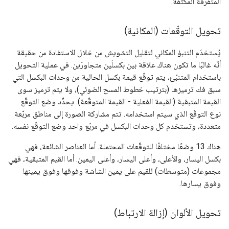
المتفرقة المكثفة.
تحويل التوقّعات (المكانية)
يُستخدَم التنبؤ المكاني لتقليل التشويش من خلال الاستفادة من حقيقة
أنّه غالبًا ما تكون هناك علاقة بين بكسلَين متجاورَين. في عملية التحويل
باستخدام المتنبّئ، يتم توقّع قيمة بكسل الحالية من وحدات البكسل التي
سبق فك ترميزها (بترتيب خطوط المسح الضوئي)، ولا يتم ترميز سوى
القيمة المتبقية (القيمة الفعلية - القيمة المتوقّعة). يحدِّد وضع التوقّع
نوع التوقّع الذي سيتم استخدامه. تتم مشاركة الصورة إلى مناطق مربّعة
متعددة، وتستخدم كل وحدات البكسل في مربّع واحد وضع التوقّع نفسه.
هناك 13 وضعًا مختلفًا للتوقّعات المحتملة. أما العناصر الشائعة، فهي
بكسل اليسار، والأعلى، وأعلى اليسار، وأعلى اليمين. أما القيم المتبقية، فهي
مجموعات (متوسطات) للقيم على يمين الشاشة وفوقها وفوق يمينها
وفوق يسارها.
تحويل الألوان (إزالة الارتباط)