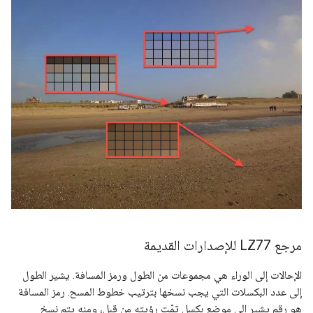
مرجع LZ77 للإصدارات القديمة
الإحالات إلى الوراء هي مجموعات من الطول ورمز المسافة. يشير الطول
إلى عدد البكسلات التي يجب نسخها بترتيب خطوط المسح. رمز المسافة
هو رقم يشير إلى موضع بكسل تمّت رؤيته من قبل، ومنه يتم نسخ