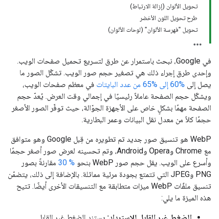
تحويل الألوان (إزالة الارتباط)
طرح تحويل اللون الأخضر
تحويل "فهرسة الألوان" (لوحات الألوان)
في Google، نبحث باستمرار عن طرق لتسريع تحميل صفحات الويب.
وإحدى طرق إجراء ذلك هي تصغير حجم صور الويب. تشكّل الصور ما
يصل إلى
‎60% إلى ‎65% من عدد البايتات
في معظم صفحات الويب،
ويشكّل حجم الصفحة عاملاً رئيسيًا في إجمالي وقت العرض. يُعدّ حجم
الصفحة مهمًا بشكلٍ خاص على الأجهزة الجوّالة، حيث توفّر الصور الأصغر
حجمًا كلاً من معدل نقل البيانات وعمر البطارية.
WebP هو تنسيق صور جديد تم تطويره من قِبل Google وهو متوافق
مع Chrome وOpera وAndroid، وتم تحسينه لعرض صور أصغر حجمًا
وأسرع على الويب. يقل حجم صور WebP بنحو
% 30
مقارنةً بصور
PNG وJPEG التي تتمتع بجودة مرئية مماثلة. بالإضافة إلى ذلك، يتضمّن
تنسيق ملفّات WebP ميزات متطابقة مع التنسيقات الأخرى أيضًا. تتيح
هذه الميزة ما يلي:
الضغط غير القابل للاسترداد:
يستند الضغط غير القابل