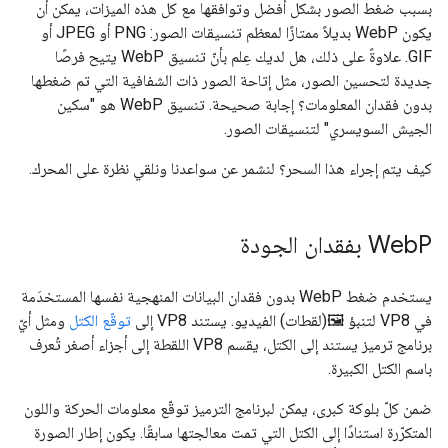
بسبب ضغط الصور بشكل أفضل وتوافقها مع كل هذه الميزات، يمكن أن
يكون WebP بديلاً ممتازًا لمعظم تنسيقات الصور: PNG أو JPEG أو
GIF. علاوةً على ذلك، هل لديك عِلم بأنّ تنسيق WebP يتيح فرصًا
جديدة لتحسين الصور، مثل إتاحة الصور ذات الشفافية التي تم ضغطها
بدون فقدان المعلومات؟ إجابة صحيحة. تنسيق WebP هو "سكين
الجيش السويسري" لتنسيقات الصور.
كيف يتم إجراء هذا السحر؟ لنشمر عن سواعدنا ونلقي نظرة على المحرك.
P بفقدان الجودة
Web
يستخدم ضغط WebP بدون فقدان البيانات المنهجية نفسها المستخدَمة
في VP8 لتنبؤ 🖼️(لقطات) الفيديو. يستند VP8 إلى
توقّع الكتل
ومثل أيّ
برنامج ترميز يستند إلى الكتل، يقسم VP8 اللقطة إلى أجزاء أصغر تُعرف
باسم الكتل الكبيرة.
ضمن كلّ بلوكة كبرى، يمكن لبرنامج الترميز توقّع معلومات الحركة واللون
المتكرّرة استنادًا إلى الكتل التي تمت معالجتها سابقًا. يكون إطار الصورة