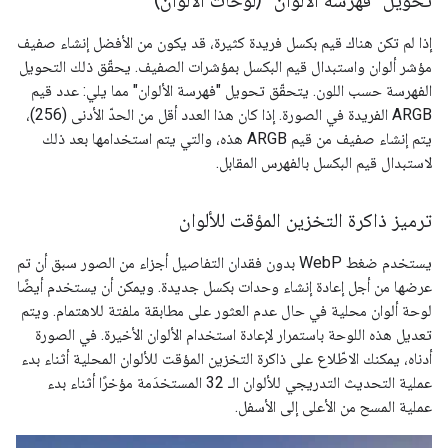
تحويل "فهرسة الألوان" (لوحات الألوان)
إذا لم تكن هناك قيم بكسل فريدة كثيرة، قد يكون من الأفضل إنشاء صفيف
مؤشر ألوان واستبدال قيم البكسل بمؤشرات الصفيف. يحقّق ذلك التحويل
الفهرسة حسب اللون. يتحقّق تحويل "فهرسة الألوان" مما يلي: عدد قيم
ARGB الفريدة في الصورة. إذا كان هذا العدد أقل من الحدّ الأدنى (256)،
يتم إنشاء صفيف من قيم ARGB هذه، والتي يتم استخدامها بعد ذلك
لاستبدال قيم البكسل بالفهرس المقابل.
ترميز ذاكرة التخزين المؤقت للألوان
يستخدم ضغط WebP بدون فقدان التفاصيل أجزاء من الصور سبق أن تم
عرضها من أجل إعادة إنشاء وحدات بكسل جديدة. ويمكن أن يستخدم أيضًا
لوحة ألوان محلية في حال عدم العثور على مطابقة ملفتة للاهتمام. ويتم
تعديل هذه اللوحة باستمرار لإعادة استخدام الألوان الأخيرة. في الصورة
أدناه، يمكنك الاطّلاع على ذاكرة التخزين المؤقت للألوان المحلية أثناء بدء
عملية التحديث التدريجي للألوان الـ 32 المستخدَمة مؤخرًا أثناء بدء
عملية المسح من الأعلى إلى الأسفل.