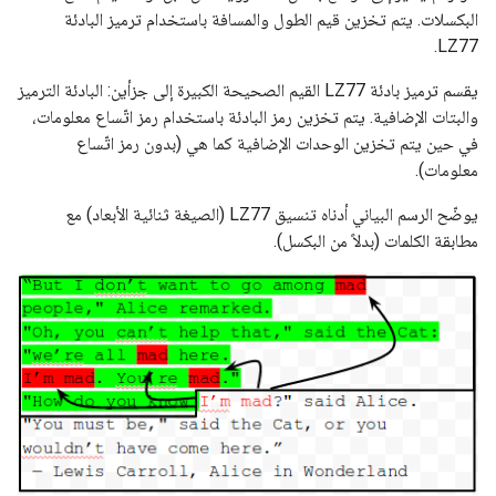
البكسلات. يتم تخزين قيم الطول والمسافة باستخدام ترميز البادئة
LZ77.
يقسم ترميز بادئة LZ77 القيم الصحيحة الكبيرة إلى جزأين: البادئة الترميز
والبتات الإضافية. يتم تخزين رمز البادئة باستخدام رمز اتّساع معلومات،
في حين يتم تخزين الوحدات الإضافية كما هي (بدون رمز اتّساع
معلومات).
يوضّح الرسم البياني أدناه تنسيق LZ77 (الصيغة ثنائية الأبعاد) مع
مطابقة الكلمات (بدلاً من البكسل).