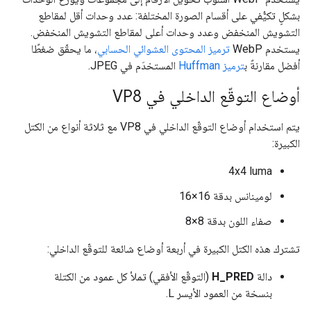
بشكلٍ تكيُّفي على أقسام الصورة المختلفة: عدد وحدات أقل لمقاطع
التشويش المنخفض وعدد وحدات أعلى لمقاطع التشويش المنخفض.
يستخدم WebP
ترميز المحتوى العشوائي الحسابي
، ما يحقّق ضغطًا
أفضل مقارنةً ب
ترميز Huffman
المستخدَم في JPEG.
أوضاع التوقّع الداخلي في VP8
يتم استخدام أوضاع التوقّع الداخلي في VP8 مع ثلاثة أنواع من الكتل
الكبيرة:
4x4 luma
لومينانس بدقة 16×16
صفاء اللون بدقة 8×8
تشترك هذه الكتل الكبيرة في أربعة أوضاع شائعة للتوقّع الداخلي:
دالة
H_PRED
(التوقّع الأفقي) تملأ كل عمود من الكتلة
بنسخة من العمود الأيسر L.