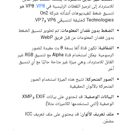
للاسترداد إلى ترميز اللقطات الرئيسية في
VP8
. ‫VP8 هو
تنسيق ضغط للفيديوهات أنشأته شركة On2
Technologies كخليفة لتنسيقَي VP6 وVP7.
الضغط بدون فقدان المعلومات:
تم تطوير تنسيق الضغط
بدون فقدان المعلومات من قِبل فريق WebP.
الشفافية:
تكون قناة ألفا بسعة 8 بت مفيدة للصور
الرسومية. يمكن استخدام قناة Alpha مع تنسيق RGB غير
القابل للاسترداد، وهي ميزة غير متاحة حاليًا مع أي تنسيق
آخر.
الصور المتحركة:
تتيح هذه الميزة استخدام الصور
المتحركة بالألوان الحقيقية.
البيانات الوصفية:
قد تحتوي على بيانات EXIF وXMP
الوصفية (التي تستخدمها الكاميرات مثلاً).
ملف تعريف الألوان:
قد يحتوي على ملف تعريف ICC
مضمّن.