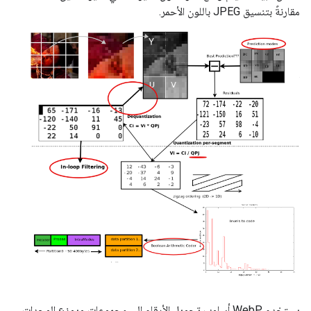
مقارنةً بتنسيق JPEG باللون الأحمر.
يستخدم WebP أسلوب تحويل الأرقام إلى مجموعات ويوزع الوحدات