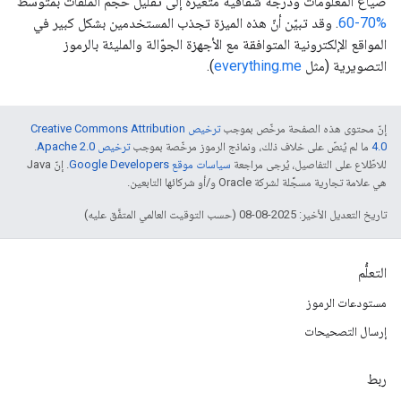
ضياع المعلومات ودرجة شفافية متغيرة إلى تقليل حجم الملفات بمتوسط
‎60-70%
. وقد تبيّن أنّ هذه الميزة تجذب المستخدمين بشكل كبير في
المواقع الإلكترونية المتوافقة مع الأجهزة الجوّالة والمليئة بالرموز
التصويرية (مثل
everything.me
).
إنّ محتوى هذه الصفحة مرخّص بموجب
ترخيص Creative Commons Attribution
4.0‏
ما لم يُنصّ على خلاف ذلك، ونماذج الرموز مرخّصة بموجب
ترخيص Apache 2.0‏
.
للاطّلاع على التفاصيل، يُرجى مراجعة
سياسات موقع Google Developers‏
. إنّ Java
هي علامة تجارية مسجَّلة لشركة Oracle و/أو شركائها التابعين.
تاريخ التعديل الأخير: 2025-08-08 (حسب التوقيت العالمي المتفَّق عليه)
التعلُّم
مستودعات الرموز
إرسال التصحيحات
ربط