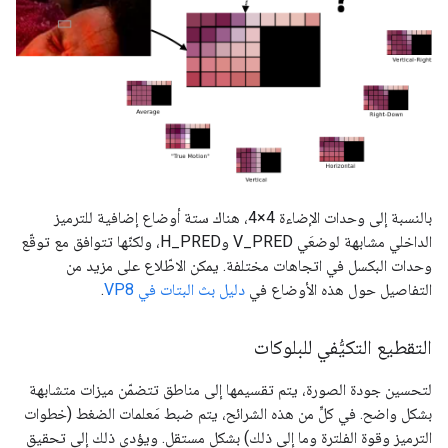
بالنسبة إلى وحدات الإضاءة 4×4، هناك ستة أوضاع إضافية للترميز
الداخلي مشابهة لوضعَي V_PRED وH_PRED، ولكنّها تتوافق مع توقّع
وحدات البكسل في اتجاهات مختلفة. يمكن الاطّلاع على مزيد من
التفاصيل حول هذه الأوضاع في
دليل بث البتات في VP8
.
التقطيع التكيُّفي للبلوكات
لتحسين جودة الصورة، يتم تقسيمها إلى مناطق تتضمّن ميزات متشابهة
بشكل واضح. في كلٍّ من هذه الشرائح، يتم ضبط مَعلمات الضغط (خطوات
الترميز وقوة الفلترة وما إلى ذلك) بشكلٍ مستقل. ويؤدي ذلك إلى تحقيق