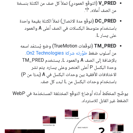
V_PRED
(التوقّع العمودي) تملأ كل صف من الكتلة بنسخة
من الصف أعلاه، "أ".
DC_PRED
(توقّع مدة الاتصال) تملأ الكتلة بقيمة واحدة
باستخدام متوسط البكسلات في الصف أعلى A والعمود
على يسار L.
TM_PRED
(توقّعات TrueMotion) وضع يُستمَد اسمه
من أسلوب ضغط
طوَّرته شركة On2 Technologies
.
بالإضافة إلى الصف A والعمود L، يستخدم TM_PRED
وحدة البكسل P أعلى العنصر وعلى يساره. يتم نشر
الاختلافات الأفقية بين وحدات البكسل في A (بدءًا من P)
باستخدام وحدات البكسل من L لبدء كل صف.
يوضّح المخطّط أدناه أوضاع التوقّع المختلفة المستخدَمة في WebP
الضغط غير القابل للاسترداد.