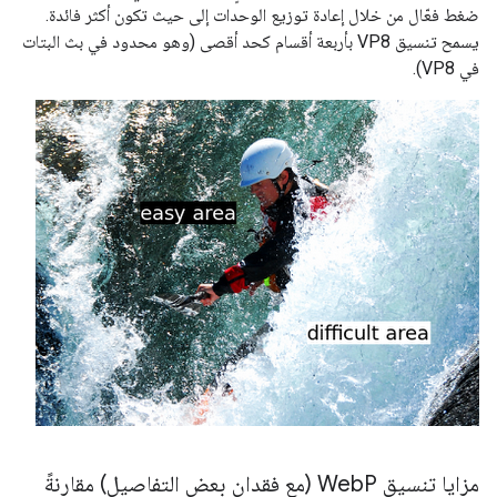
ضغط فعّال من خلال إعادة توزيع الوحدات إلى حيث تكون أكثر فائدة.
يسمح تنسيق VP8 بأربعة أقسام كحد أقصى (وهو محدود في بث البتات
في VP8).
مزايا تنسيق Web
P (مع فقدان بعض التفاصيل) مقارنةً