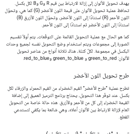
يهدف تحويل الألوان إلى إزالة الارتباط بين قيم R وG وB لكل بكسل.
تحافظ عملية تحويل الألوان على قيمة اللون الأخضر (G) كما هي، وتحوّل
اللون الأحمر (R) استنادًا إلى اللون الأخضر، وتحوّل اللون الأزرق (B)
استنادًا إلى اللون الأخضر ثم استنادًا إلى اللون الأحمر.
كما هو الحال مع عملية التحويل القائمة على التوقّعات، يتم أولاً تقسيم
الصورة إلى مجموعات ويتم استخدام وضع التحويل نفسه لجميع وحدات
البكسل في مجموعة. لكلّ كتلة، هناك ثلاثة أنواع من عناصر تحويل
الألوان: green_to_red و green_to_blue وred_to_blue.
طرح تحويل اللون الأخضر
تطرح عملية "طرح الأخضر" القيم الخضراء من القيم الحمراء والزرقاء لكل
بكسل. عند توفّر هذا التحويل، يحتاج برنامج الترميز العميق إلى إضافة
القيمة الخضراء إلى كل من الأحمر والأزرق. هذه حالة خاصة من التحويل
العام لإزالة الارتباط بين الألوان أعلاه، وهي شائعة بما يكفي لتستدعي
القطع.