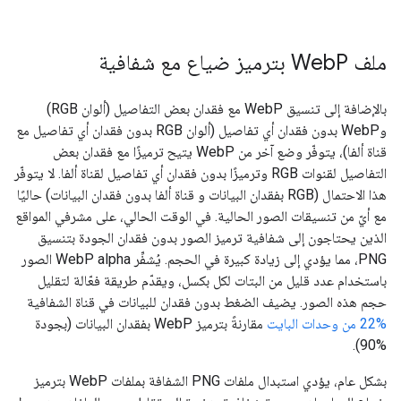
ملف Web
P بترميز ضياع مع شفافية
بالإضافة إلى تنسيق WebP مع فقدان بعض التفاصيل (ألوان RGB)
وWebP بدون فقدان أي تفاصيل (ألوان RGB بدون فقدان أي تفاصيل مع
قناة ألفا)، يتوفّر وضع آخر من WebP يتيح ترميزًا مع فقدان بعض
التفاصيل لقنوات RGB وترميزًا بدون فقدان أي تفاصيل لقناة ألفا. لا يتوفّر
هذا الاحتمال (RGB بفقدان البيانات و قناة ألفا بدون فقدان البيانات) حاليًا
مع أيّ من تنسيقات الصور الحالية. في الوقت الحالي، على مشرفي المواقع
الذين يحتاجون إلى شفافية ترميز الصور بدون فقدان الجودة بتنسيق
PNG، مما يؤدي إلى زيادة كبيرة في الحجم. يُشفِّر WebP alpha الصور
باستخدام عدد قليل من البتات لكل بكسل، ويقدّم طريقة فعّالة لتقليل
حجم هذه الصور. يضيف الضغط بدون فقدان للبيانات في قناة الشفافية
‎22% من وحدات البايت
مقارنةً بترميز WebP بفقدان البيانات (بجودة
%90).
بشكل عام، يؤدي استبدال ملفات PNG الشفافة بملفات WebP بترميز