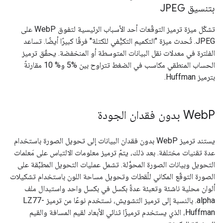
بتنسيق JPEG
تشكّل ميزة ترميز التوقّعات أحد الأسباب الرئيسية لتفوق WebP على
JPEG. تُحدث ميزة "التكميم التكيُّفي للكتلة" فرقًا كبيرًا أيضًا. تساعد
الفلترة في معدلات نقل البيانات المتوسطة أو المنخفضة. يحقّق ترميز
الحساب المنطقي مكاسب في الضغط تتراوح بين %5 و% 10 مقارنةً
بترميز Huffman.
P بدون فقدان الجودة
Web
يستند ترميز WebP بدون فقدان البيانات إلى تحويل الصورة باستخدام
عدة تقنيات مختلفة. بعد ذلك، يتمّ ترميز معلومات الالتباس على مَعلمات
التحويل وبيانات الصورة المحوَّلة. تشمل عمليات التحويل المطبَّقة على
الصورة التوقّع المكاني للّقطات وتحويل مساحة اللون باستخدام تشكيلات
ألوان محلية ناشئة وتعبئة عدةّ بكسل في بكسل واحد واستبدال ملف
alpha. بالنسبة إلى ترميز التشويش، نستخدم نوعًا من ترميز LZ77-
Huffman، الذي يستخدم ترميزًا ثنائي الأبعاد لقيم المسافة والقيم