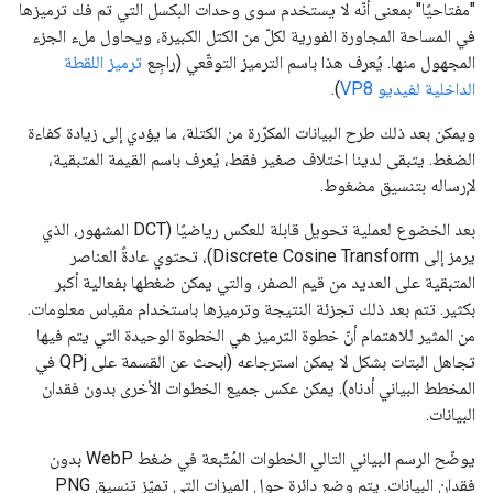
"مفتاحيًا" بمعنى أنّه لا يستخدم سوى وحدات البكسل التي تم فك ترميزها
في المساحة المجاورة الفورية لكلّ من الكتل الكبيرة، ويحاول ملء الجزء
المجهول منها. يُعرف هذا باسم الترميز التوقّعي (راجِع
ترميز اللقطة
الداخلية لفيديو VP8
).
ويمكن بعد ذلك طرح البيانات المكرّرة من الكتلة، ما يؤدي إلى زيادة كفاءة
الضغط. يتبقى لدينا اختلاف صغير فقط، يُعرف باسم القيمة المتبقية،
لإرساله بتنسيق مضغوط.
بعد الخضوع لعملية تحويل قابلة للعكس رياضيًا (DCT المشهور، الذي
يرمز إلى Discrete Cosine Transform)، تحتوي عادةً العناصر
المتبقية على العديد من قيم الصفر، والتي يمكن ضغطها بفعالية أكبر
بكثير. تتم بعد ذلك تجزئة النتيجة وترميزها باستخدام مقياس معلومات.
من المثير للاهتمام أنّ خطوة الترميز هي الخطوة الوحيدة التي يتم فيها
تجاهل البتات بشكل لا يمكن استرجاعه (ابحث عن القسمة على QPj في
المخطط البياني أدناه). يمكن عكس جميع الخطوات الأخرى بدون فقدان
البيانات.
يوضّح الرسم البياني التالي الخطوات المُتّبعة في ضغط WebP بدون
فقدان البيانات. يتم وضع دائرة حول الميزات التي تميّز تنسيق PNG