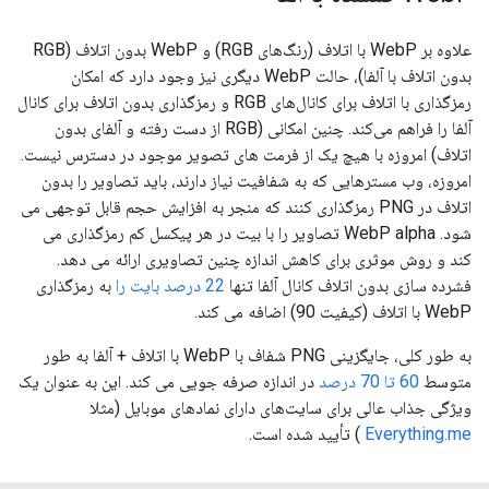
علاوه بر WebP با اتلاف (رنگ‌های RGB) و WebP بدون اتلاف (RGB
بدون اتلاف با آلفا)، حالت WebP دیگری نیز وجود دارد که امکان
رمزگذاری با اتلاف برای کانال‌های RGB و رمزگذاری بدون اتلاف برای کانال
آلفا را فراهم می‌کند. چنین امکانی (RGB از دست رفته و آلفای بدون
اتلاف) امروزه با هیچ یک از فرمت های تصویر موجود در دسترس نیست.
امروزه، وب مسترهایی که به شفافیت نیاز دارند، باید تصاویر را بدون
اتلاف در PNG رمزگذاری کنند که منجر به افزایش حجم قابل توجهی می
شود. WebP alpha تصاویر را با بیت در هر پیکسل کم رمزگذاری می
کند و روش موثری برای کاهش اندازه چنین تصاویری ارائه می دهد.
فشرده سازی بدون اتلاف کانال آلفا تنها
22 درصد بایت را
به رمزگذاری
WebP با اتلاف (کیفیت 90) اضافه می کند.
به طور کلی، جایگزینی PNG شفاف با WebP با اتلاف + آلفا به طور
متوسط
​​60 تا 70 درصد
در اندازه صرفه جویی می کند. این به عنوان یک
ویژگی جذاب عالی برای سایت‌های دارای نمادهای موبایل (مثلا
Everything.me
) تأیید شده است.