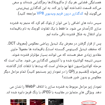
همسایگی فضایی هر یک از ماکروبلاک‌ها رمزگشایی شده‌اند و سعی
می‌کند قسمت ناشناخته آنها را پر کند. به این کدگذاری پیش‌بینی
می‌گویند (به
کدگذاری درون فریم ویدیوی VP8
مراجعه کنید).
سپس داده های اضافی را می توان از بلوک کم کرد که منجر به فشرده
سازی کارآمدتر می شود. ما فقط با یک تفاوت کوچک به نام باقیمانده
برای انتقال به شکل فشرده باقی مانده ایم.
پس از قرار گرفتن در معرض یک تبدیل ریاضی معکوس (معروف DCT،
که مخفف تبدیل کسینوس گسسته است)، باقیمانده ها معمولاً حاوی
مقادیر زیادی صفر هستند که می توانند بسیار مؤثرتر فشرده شوند.
سپس نتیجه کوانتیزه شده و با آنتروپی کدگذاری می شود. جالب است که
مرحله کوانتیزاسیون تنها مرحله‌ای است که بیت‌ها با تلفات کنار گذاشته
می‌شوند (تقسیم بر QPj را در نمودار زیر جستجو کنید). تمام مراحل دیگر
معکوس و بدون ضرر هستند!
نمودار زیر مراحل مربوط به فشرده سازی با اتلاف WebP را نشان می
دهد. ویژگی های متمایز در مقایسه با JPEG با رنگ قرمز دایره شده اند.