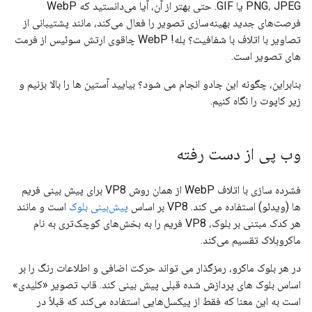
PNG، JPEG یا GIF. حتی بهتر از آن، آیا می‌دانستید که WebP
فرصت‌های جدید بهینه‌سازی تصویر را فعال می‌کند، مانند پشتیبانی از
تصاویر با اتلاف با شفافیت؟ بله! WebP چاقوی ارتش سوئیس از فرمت
های تصویر است.
بنابراین، چگونه این جادو انجام می شود؟ بیایید آستین ها را بالا بزنیم و
زیر کاپوت را نگاه کنیم.
وب پی از دست رفته
فشرده سازی با اتلاف WebP از همان روش VP8 برای پیش بینی فریم
ها (ویدئو) استفاده می کند. VP8 بر اساس
پیش‌بینی بلوک
است و مانند
هر کدک مبتنی بر بلوک، VP8 فریم را به بخش‌های کوچک‌تری به نام
ماکروبلاک تقسیم می‌کند.
در هر بلوک ماکرو، رمزگذار می تواند حرکت اضافی و اطلاعات رنگ را بر
اساس بلوک های پردازش شده قبلی پیش بینی کند. قاب تصویر «کلیدی»
است به این معنا که فقط از پیکسل‌هایی استفاده می‌کند که قبلاً در