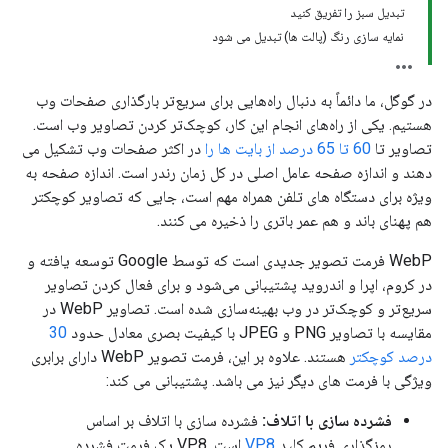
تبدیل سبز را تفریق کنید
نمایه سازی رنگ (پالت ها) تبدیل می شود
در گوگل، ما دائماً به دنبال راه‌هایی برای سریع‌تر بارگذاری صفحات وب
هستیم. یکی از راه‌های انجام این کار، کوچک‌تر کردن تصاویر وب است.
تصاویر تا
60 تا 65 درصد از بایت ها را
در اکثر صفحات وب تشکیل می
دهند و اندازه صفحه عامل اصلی در کل زمان رندر است. اندازه صفحه به
ویژه برای دستگاه های تلفن همراه مهم است، جایی که تصاویر کوچکتر
هم پهنای باند و هم عمر باتری را ذخیره می کنند.
WebP فرمت تصویر جدیدی است که توسط Google توسعه یافته و
در کروم، اپرا و اندروید پشتیبانی می‌شود و برای فعال کردن تصاویر
سریع‌تر و کوچک‌تر در وب بهینه‌سازی شده است. تصاویر WebP در
مقایسه با تصاویر PNG و JPEG با کیفیت بصری معادل حدود
30
درصد کوچکتر
هستند. علاوه بر این، فرمت تصویر WebP دارای برابری
ویژگی با فرمت های دیگر نیز می باشد. پشتیبانی می کند:
فشرده سازی با اتلاف:
فشرده سازی با اتلاف بر اساس
رمزگذاری فریم کلید
VP8
است. VP8 یک فرمت فشرده