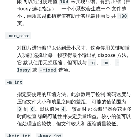
限 可以通过使用值
100
来实现压缩。有损 压缩（由
-lossy 选项指定），一个小系数会生成一个 文件越
小，画质却越低指定值有助于实现最佳画质 共
100
页。
-min_size
对图片进行编码以达到最小尺寸。这会停用关键帧插
入功能 选择让每一帧获得最小输出的 dispose 方法。
它 默认使用无损压缩，但可以与
-q
、
-m
、
-
lossy
或
-mixed
选项。
-m int
指定要使用的压缩方法。此参数用于控制 编码速度与
压缩文件大小和质量之间的差距。 可能的值范围为
0
到
6
。默认值为
4
。 较高时 那么编码器会花更多
时间检查 编码可能性并决定质量增益。较小的值可以
但处理速度较快，但文件较大和 压缩质量较低。
-kmin int
、
-kmax int