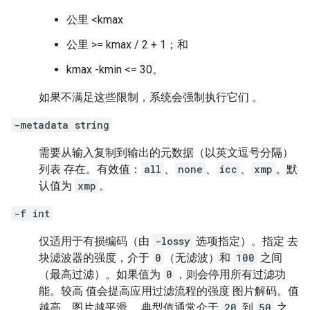
公里 <kmax
公里 >= kmax / 2 + 1；和
kmax -kmin <= 30。
如果不满足这些限制，系统会强制执行它们 。
-metadata string
需要从输入复制到输出的元数据（以英文逗号分隔）
列表 存在。有效值：
all
、
none
、
icc
、
xmp
。默
认值为
xmp
。
-f int
仅适用于有损编码（由
-lossy
选项指定）。指定 去
块滤波器的强度，介于
0
（无滤波）和
100
之间
（最高过滤）。如果值为
0
，则会停用所有过滤功
能。较高 值会提高应用过滤流程的强度 图片解码。值
越高，图片越平滑 。典型值通常介于
20
到
50
之