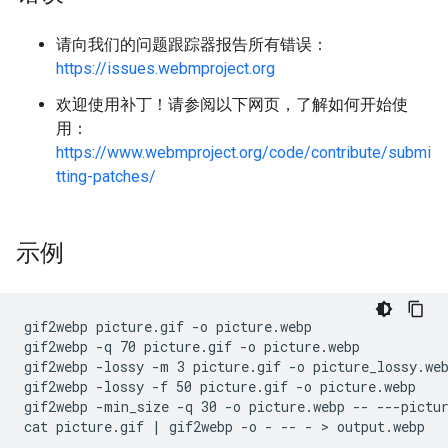
请向我们的问题跟踪器报告所有错误：
https://issues.webmproject.org
欢迎使用补丁！请参阅以下网页，了解如何开始使
用：
https://www.webmproject.org/code/contribute/submi
tting-patches/
示例
gif2webp picture.gif -o picture.webp

gif2webp -q 70 picture.gif -o picture.webp

gif2webp -lossy -m 3 picture.gif -o picture_lossy.web
gif2webp -lossy -f 50 picture.gif -o picture.webp

gif2webp -min_size -q 30 -o picture.webp -- ---pictur