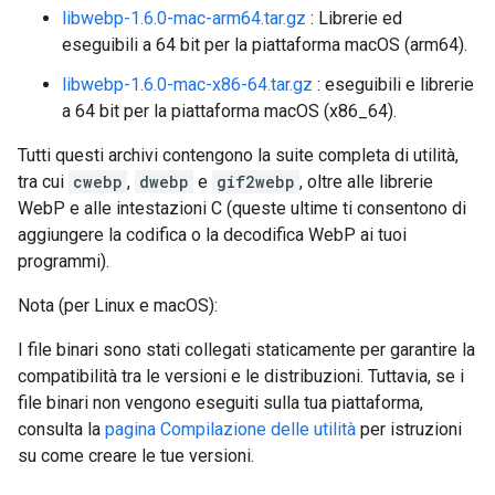
libwebp-1.6.0-mac-arm64.tar.gz
: Librerie ed
eseguibili a 64 bit per la piattaforma macOS (arm64).
libwebp-1.6.0-mac-x86-64.tar.gz
: eseguibili e librerie
a 64 bit per la piattaforma macOS (x86_64).
Tutti questi archivi contengono la suite completa di utilità,
tra cui
cwebp
,
dwebp
e
gif2webp
, oltre alle librerie
WebP e alle intestazioni C (queste ultime ti consentono di
aggiungere la codifica o la decodifica WebP ai tuoi
programmi).
Nota (per Linux e macOS):
I file binari sono stati collegati staticamente per garantire la
compatibilità tra le versioni e le distribuzioni. Tuttavia, se i
file binari non vengono eseguiti sulla tua piattaforma,
consulta la
pagina Compilazione delle utilità
per istruzioni
su come creare le tue versioni.