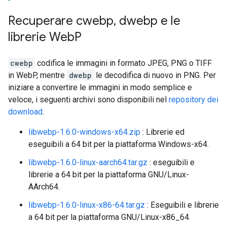
Recuperare cwebp
,
dwebp e le
librerie Web
P
cwebp
codifica le immagini in formato JPEG, PNG o TIFF
in WebP, mentre
dwebp
le decodifica di nuovo in PNG. Per
iniziare a convertire le immagini in modo semplice e
veloce, i seguenti archivi sono disponibili nel
repository dei
download
.
libwebp-1.6.0-windows-x64.zip
: Librerie ed
eseguibili a 64 bit per la piattaforma Windows-x64.
libwebp-1.6.0-linux-aarch64.tar.gz
: eseguibili e
librerie a 64 bit per la piattaforma GNU/Linux-
AArch64.
libwebp-1.6.0-linux-x86-64.tar.gz
: Eseguibili e librerie
a 64 bit per la piattaforma GNU/Linux-x86_64.