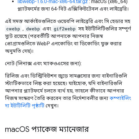
libwebp-1.6.0-mac-x86-64.tar.gz
: macOS (x86_64)
প্ল্যাটফর্মের জন্য 64-বিট এক্সিকিউটেবল এবং লাইব্রেরি।
এই সমস্ত আর্কাইভগুলিতে ওয়েবপি লাইব্রেরি এবং সি হেডার সহ
cwebp
,
dwebp
এবং
gif2webp
সহ ইউটিলিটিগুলির সম্পূর্ণ
স্যুট রয়েছে (পরবর্তীটি আপনাকে আপনার নিজস্ব
প্রোগ্রামগুলিতে WebP এনকোডিং বা ডিকোডিং যুক্ত করার
অনুমতি দেয়)।
নোট (লিনাক্স এবং ম্যাকওএসের জন্য):
রিলিজ এবং ডিস্ট্রিবিউশন জুড়ে সামঞ্জস্যের জন্য বাইনারিগুলি
স্ট্যাটিকভাবে লিঙ্ক করা হয়েছে। যাইহোক, যদি বাইনারিগুলি
আপনার প্ল্যাটফর্মে চলতে ব্যর্থ হয়, তাহলে কীভাবে আপনার
নিজস্ব সংস্করণ তৈরি করবেন তার নির্দেশাবলীর জন্য
কম্পাইলিং
দ্য ইউটিলিটি পৃষ্ঠাটি
দেখুন।
mac
OS প্যাকেজ ম্যানেজার