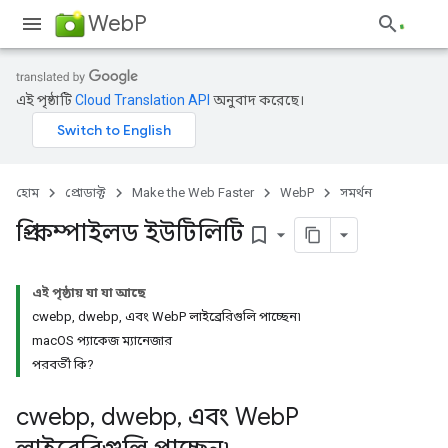
WebP
এই পৃষ্ঠাটি
Cloud Translation API
অনুবাদ করেছে।
হোম
প্রোডাক্ট
Make the Web Faster
WebP
সমর্থন
প্রি-কম্পাইলড ইউটিলিটি
bookmark_border
এই পৃষ্ঠায় যা যা আছে
cwebp, dwebp, এবং WebP লাইব্রেরিগুলি পাচ্ছেন৷
macOS প্যাকেজ ম্যানেজার
পরবর্তী কি?
cwebp
,
dwebp
,
এবং Web
P