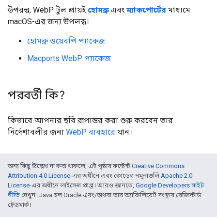
উপরন্তু, WebP টুল প্রায়ই
হোমব্রু
এবং
ম্যাকপোর্টের
মাধ্যমে
macOS-এর জন্য উপলব্ধ।
হোমব্রু ওয়েবপি প্যাকেজ
Macports WebP প্যাকেজ
পরবর্তী কি?
কিভাবে আপনার ছবি রূপান্তর করা শুরু করবেন তার
নির্দেশাবলীর জন্য
WebP ব্যবহারে
যান।
অন্য কিছু উল্লেখ না করা থাকলে, এই পৃষ্ঠার কন্টেন্ট
Creative Commons
Attribution 4.0 License
-এর অধীনে এবং কোডের নমুনাগুলি
Apache 2.0
License
-এর অধীনে লাইসেন্স প্রাপ্ত। আরও জানতে,
Google Developers সাইট
নীতি
দেখুন। Java হল Oracle এবং/অথবা তার অ্যাফিলিয়েট সংস্থার রেজিস্টার্ড
ট্রেডমার্ক।