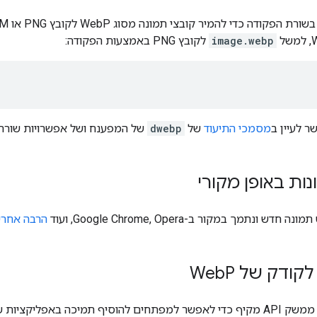
image.webp
לקובץ PNG באמצעות הפקודה:
ר לעיין ב
מסמכי התיעוד
של
dwebp
של המפענח ושל אפשרויות שורת 
ות באופן מקורי
הרבה אחרי
P
צוות WebP סיפק ממשק API מקיף כדי לאפשר למפתחים להוסיף תמיכה באפל