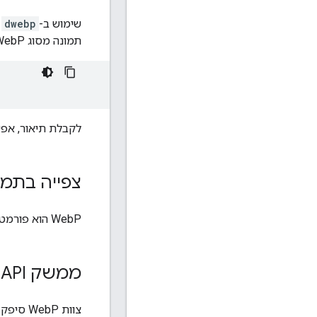
שימוש ב-
dwebp
תמונה מסוג WebP, למשל
לקבלת תיאור, אפש
צפייה בתמונ
WebP הוא פורמט תמונה חדש ונתמך במקור ב-Google Chrome, Opera, ועוד
ממשק API לקודק של Web