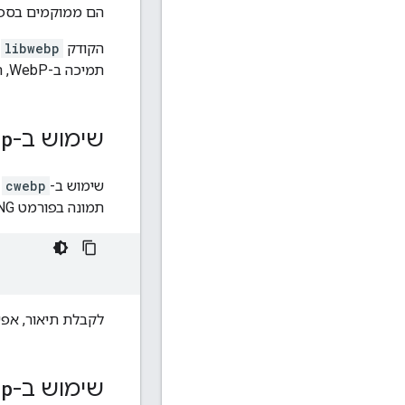
הם ממוקמים בספ
הקודק
libwebp
תמיכה ב-WebP, תוכלו לעיין במסמכים המתאימים באפליקציה או בדפדפן.
שימוש ב-
bp
שימוש ב-
cwebp
תמונה בפורמט PNG לתמונת WebP עם טווח איכות של 80 באמצעות הפקודה:
לקבלת תיאור, אפש
שימוש ב-
bp