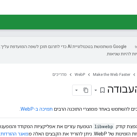
‫Google משתמשת בטכנולוגיית AI כדי לתרגם תוכן לשפה המועדפת עליך.
ת להיות שגיאות.
Make the Web Faster
WebP
מדריכים
עבודה
bookmark_border
יכים להשתמש באחד ממוצרי התוכנה הרבים
תמיכה ב-WebP
.
הפצת קודק
libwebp
הטמעת עזרים את אפליקציות המקודד והמפענח
 ניתן להוריד את הקבצים האלה מ
מאגר ההורדות
א