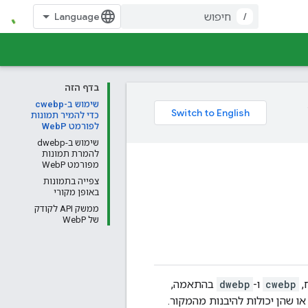
/
בדף הזה
שימוש ב-cwebp
כדי להמיר תמונות
לפורמט WebP
שימוש ב-dwebp
להמרת תמונות
מפורמט WebP
צפייה בתמונות
באופן מקורי
ממשק API לקודק
של WebP
,
cwebp
ו-
dwebp
בהתאמה,
ו שהן יכולות להיבנות מהמקור.