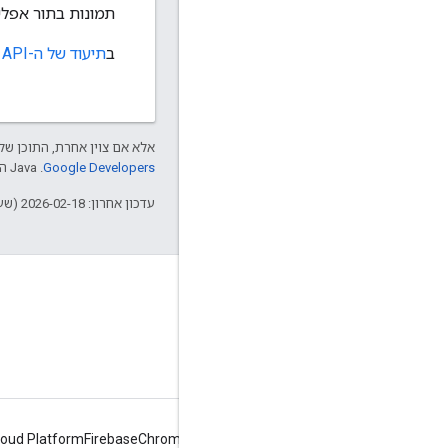
תמונות בתור אפליק
ב
תיעוד של ה-API
ת
אלא אם צוין אחרת, התוכן של 
Google Developers‏
.‏ Java הוא סימן מסחרי רשום של חברת Oracle ו/או של השותפים העצמאיים שלה.
עדכון אחרון: 2026-02-18 (שעון UTC).
למידה
מאגרי קוד
שליחת תיקונים
loud Platform
Firebase
Chrome
Android