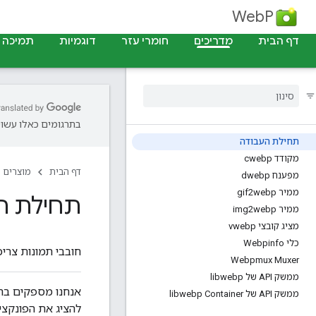
WebP
דף הבית
מדריכים
חומרי עזר
דוגמיות
תמיכה
בתרגומים כאלו עשויו
תחילת העבודה
מקודד cwebp
דף הבית
מוצרים
מפענח dwebp
ממיר gif2webp
תחילת ה
ממיר img2webp
מציג קובצי vwebp
כלי Webpinfo
חובבי תמונות צר
Webpmux Muxer
ממשק API של libwebp
אנחנו מספקים ב
ממשק API של libwebp Container
להציג את הפונקציות הזמינות של WebP.