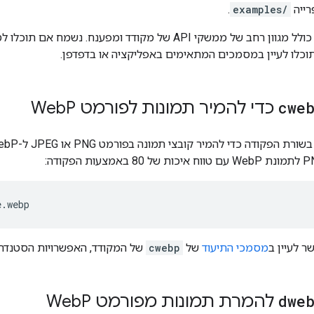
רייה
examples/
.
כולל מגוון רחב של ממשקי API של מקודד ומפענח. נשמ
cwe
כדי להמיר תמונות לפורמט Web
P
ר לעיין ב
מסמכי התיעוד
של
cwebp
של המקודד, האפשרויות הסטנדרט
dwe
להמרת תמונות מפורמט Web
P