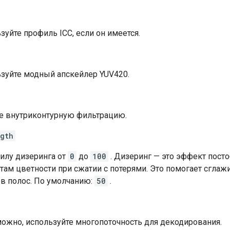
зуйте профиль ICC, если он имеется.
ьзуйте модный апскейлер YUV420.
е внутриконтурную фильтрацию.
ngth
илу дизеринга от
0
до
100
. Дизеринг — это эффект пост
ам цветности при сжатии с потерями. Это помогает сглаж
ов полос. По умолчанию:
50
.
ожно, используйте многопоточность для декодирования.