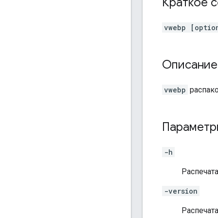
Краткое 
vwebp [optio
Описание
vwebp
распако
Параметр
-h
Распечата
-version
Распечата