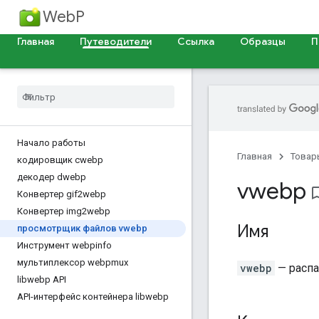
WebP
Главная
Путеводители
Ссылка
Образцы
П
Начало работы
Главная
Товар
кодировщик cwebp
декодер dwebp
vwebp
bookmark_
Конвертер gif2webp
Конвертер img2webp
Имя
просмотрщик файлов vwebp
Инструмент webpinfo
мультиплексор webpmux
vwebp
— распа
libwebp API
API-интерфейс контейнера libwebp