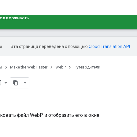
оддерживать
Эта страница переведена с помощью
Cloud Translation API
.
ы
Make the Web Faster
WebP
Путеводители
border
ковать файл WebP и отобразить его в окне