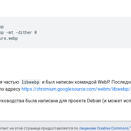
p

bp -mt -dither 0

я частью
libwebp
и был написан командой WebP. Последн
 по адресу
https://chromium.googlesource.com/webm/libwebp/
уководства была написана для проекта Debian (и может ис
онтент на этой странице предоставляется по
лицензии Creative Commons "