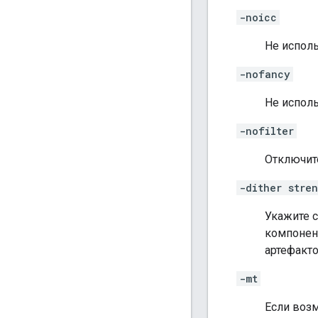
-noicc
Не исполь
-nofancy
Не испол
-nofilter
Отключит
-dither stre
Укажите с
компонент
артефакт
-mt
Если возм