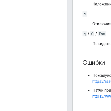
Наложени
d
Отключите
q
/
Q
/
Esc
Покидать
Ошибки
Пожалуйст
https://is
Патчи при
https://ww