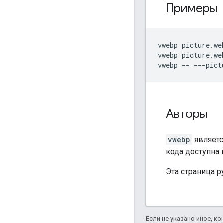
Примеры
vwebp picture.web
vwebp picture.we
Авторы
vwebp
являетс
кода доступна
Эта страница р
Если не указано иное, к