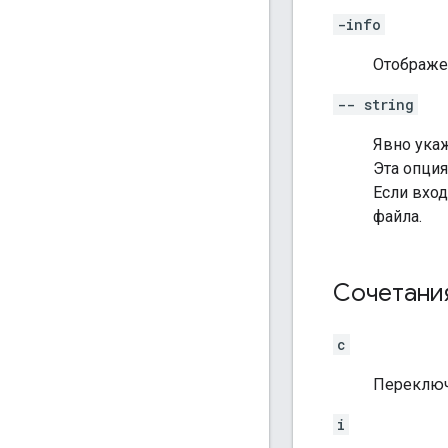
-info
Отображе
-- string
Явно укаж
Эта опци
Если вход
файла.
Сочетани
c
Переключ
i