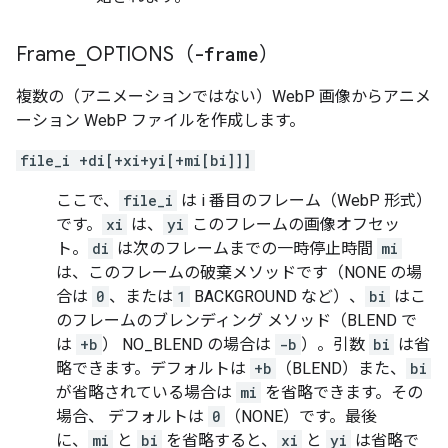
Frame
_
OPTIONS（
-frame
）
複数の（アニメーションではない）WebP 画像からアニメ
ーション WebP ファイルを作成します。
file_i +di[+xi+yi[+mi[bi]]]
ここで、
file_i
は i 番目のフレーム（WebP 形式）
です。
xi
は、
yi
このフレームの画像オフセッ
ト。
di
は次のフレームまでの一時停止時間
mi
は、このフレームの破棄メソッドです（NONE の場
合は
0
、または
1
BACKGROUND など）、
bi
はこ
のフレームのブレンディング メソッド（BLEND で
は
+b
） NO_BLEND の場合は
-b
）。引数
bi
は省
略できます。デフォルトは
+b
（BLEND）また、
bi
が省略されている場合は
mi
を省略できます。その
場合、 デフォルトは
0
（NONE）です。最後
に、
mi
と
bi
を省略すると、
xi
と
yi
は省略で