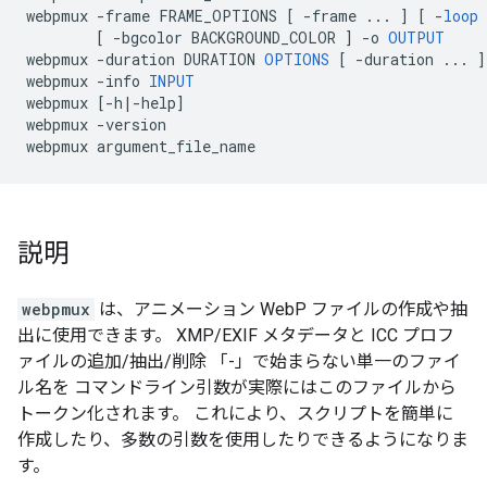
webpmux
-
frame
FRAME_OPTIONS
[
-
frame
...
]
[
-
loop
[
-
bgcolor
BACKGROUND_COLOR
]
-
o
OUTPUT
webpmux
-
duration
DURATION
OPTIONS
[
-
duration
...
]
webpmux
-
info
INPUT
webpmux
[-
h
|-
help
]
webpmux
-
version
webpmux
argument_file_name
説明
webpmux
は、アニメーション WebP ファイルの作成や抽
出に使用できます。 XMP/EXIF メタデータと ICC プロフ
ァイルの追加/抽出/削除 「-」で始まらない単一のファイ
ル名を コマンドライン引数が実際にはこのファイルから
トークン化されます。 これにより、スクリプトを簡単に
作成したり、多数の引数を使用したりできるようになりま
す。