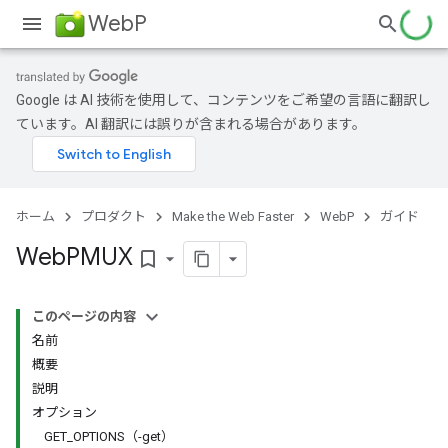
WebP
Google は AI 技術を使用して、コンテンツをご希望の言語に翻訳し
ています。AI 翻訳には誤りが含まれる場合があります。
ホーム
プロダクト
Make the Web Faster
WebP
ガイド
Web
PMUX
bookmark_border
このページの内容
名前
概要
説明
オプション
GET_OPTIONS（-get）