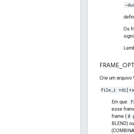
-du
defin
Os f
signi
Lemb
FRAME
_
OPT
Crie um arquivo
file_i +di[+
Em que:
f
esse fram
frame (
0
BLEND) o
(COMBINAÇ