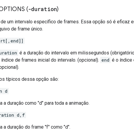
OPTIONS (
-duration
)
o de um intervalo específico de frames. Essa opção só é efica
quivo de frame único.
art[,end]]
uration
é a duração do intervalo em milissegundos (obrigatóri
 índice de frames inicial do intervalo. (opcional).
end
é o índice 
(opcional).
os típicos dessa opção são:
n d
na a duração como "d" para toda a animação.
ration d,f
a a duração do frame "f" como "d".