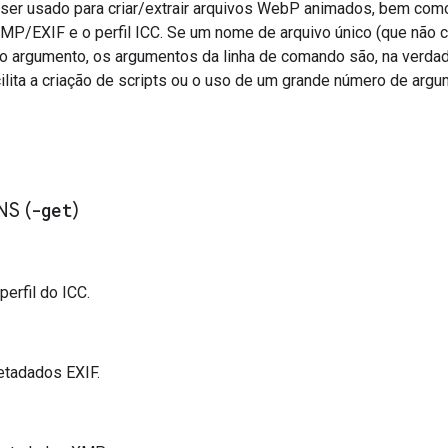
er usado para criar/extrair arquivos WebP animados, bem como p
P/EXIF e o perfil ICC. Se um nome de arquivo único (que não co
o argumento, os argumentos da linha de comando são, na verdad
cilita a criação de scripts ou o uso de um grande número de arg
S (
-get
)
perfil do ICC.
tadados EXIF.