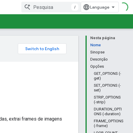
/
Nesta página
Nome
Sinopse
Descrição
Opções
GET_OPTIONS (-
get)
SET_OPTIONS (-
set)
STRIP_OPTIONS
(-strip)
DURATION_OPTI
ONS (-duration)
das, extrai frames de imagens
FRAME_OPTIONS
(-frame)
LOOP_COUNT