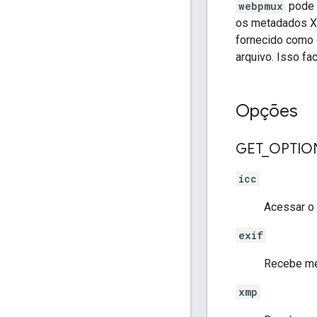
webpmux
pode s
os metadados XM
fornecido como 
arquivo. Isso fa
Opções
GET
_
OPTION
icc
Acessar o 
exif
Recebe me
xmp