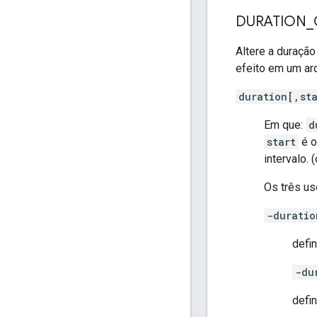
DURATION
_
Altere a duraçã
efeito em um ar
duration[,st
Em que:
d
start
é o
intervalo. 
Os três us
-duratio
defi
-du
defin