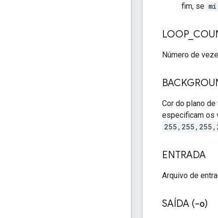
fim, se
mi
LOOP
_
COU
Número de vezes 
BACKGROU
Cor do plano de 
especificam os 
255,255,255,
ENTRADA
Arquivo de entr
SAÍDA (
-o
)