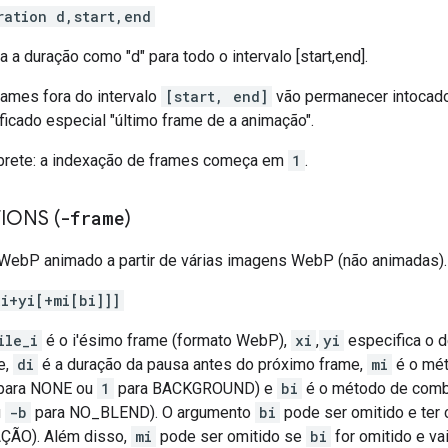
ration d,start,end
a a duração como "d" para todo o intervalo [start,end].
rames fora do intervalo
[start, end]
vão permanecer intocado
ficado especial "último frame de a animação".
rete: a indexação de frames começa em
1
.
IONS (
-frame
)
 WebP animado a partir de várias imagens WebP (não animadas).
xi+yi[+mi[bi]]]
ile_i
é o i'ésimo frame (formato WebP),
xi
,
yi
especifica o 
e,
di
é a duração da pausa antes do próximo frame,
mi
é o mét
para NONE ou
1
para BACKGROUND) e
bi
é o método de comb
u
-b
para NO_BLEND). O argumento
bi
pode ser omitido e ter
ÃO). Além disso,
mi
pode ser omitido se
bi
for omitido e va