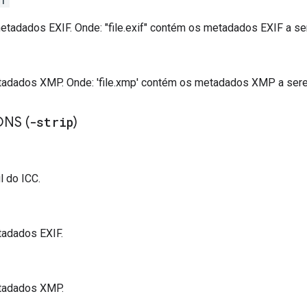
if
tadados EXIF. Onde: "file.exif" contém os metadados EXIF a se
tadados XMP. Onde: 'file.xmp' contém os metadados XMP a ser
NS (
-strip
)
il do ICC.
tadados EXIF.
etadados XMP.