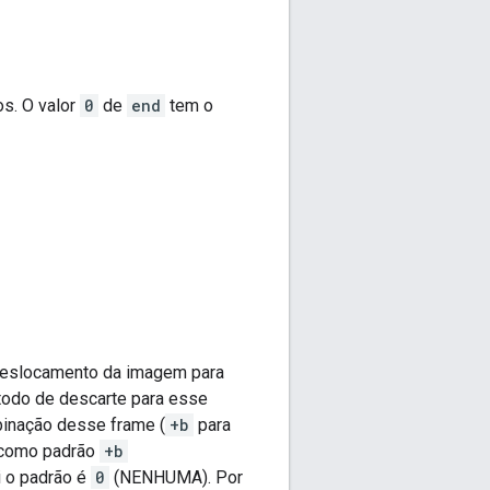
s. O valor
0
de
end
tem o
deslocamento da imagem para
odo de descarte para esse
inação desse frame (
+b
para
 como padrão
+b
i o padrão é
0
(NENHUMA). Por