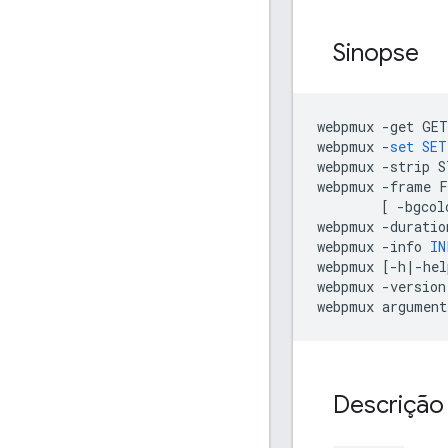
Sinopse
webpmux
-
get
GET
webpmux
-
set
SET
webpmux
-
strip
S
webpmux
-
frame
F
[
-
bgcol
webpmux
-
duratio
webpmux
-
info
IN
webpmux
[-
h
|-
hel
webpmux
-
version
webpmux
argument
Descrição