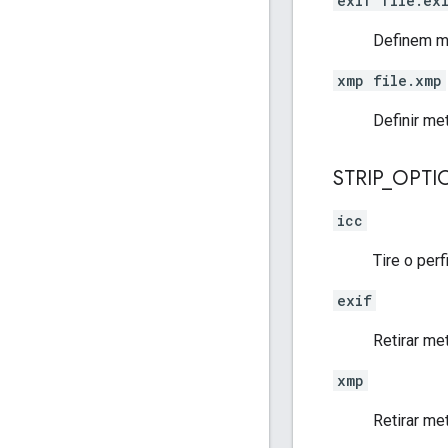
exif file.ex
Definem me
xmp file.xmp
Definir me
STRIP
_
OPTIO
icc
Tire o perf
exif
Retirar me
xmp
Retirar m