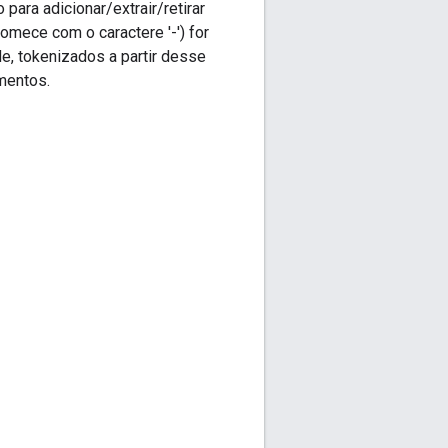
ara adicionar/extrair/retirar
mece com o caractere '-') for
e, tokenizados a partir desse
umentos.