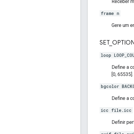
Receber m
frame n
Gere um en
SET
_
OPTION
loop LOOP_CO
Define a c
[0, 65535].
bgcolor BACK
Define a c
icc file.icc
Definir per