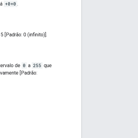
rá
+0+0
.
[Padrão: 0 (infinito)].
tervalo de
0
a
255
que
ivamente [Padrão: