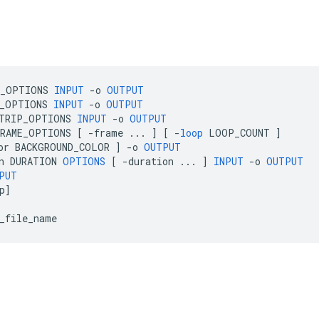
_OPTIONS
INPUT
-
o
OUTPUT
_OPTIONS
INPUT
-
o
OUTPUT
TRIP_OPTIONS
INPUT
-
o
OUTPUT
RAME_OPTIONS
[
-
frame
...
]
[
-
loop
LOOP_COUNT
]
or
BACKGROUND_COLOR
]
-
o
OUTPUT
n
DURATION
OPTIONS
[
-
duration
...
]
INPUT
-
o
OUTPUT
PUT
p
]
_file_name