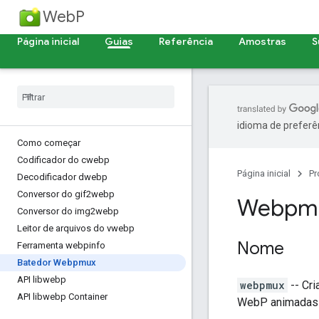
WebP
Página inicial
Guias
Referência
Amostras
S
idioma de preferê
Como começar
Codificador do cwebp
Página inicial
Pr
Decodificador dwebp
Conversor do gif2webp
Webpm
Conversor do img2webp
Leitor de arquivos do vwebp
Nome
Ferramenta webpinfo
Batedor Webpmux
API libwebp
webpmux
-- Cr
API libwebp Container
WebP animadas 