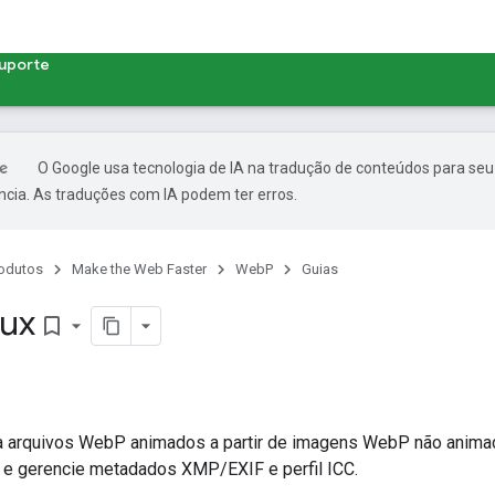
uporte
O Google usa tecnologia de IA na tradução de conteúdos para seu
ncia. As traduções com IA podem ter erros.
odutos
Make the Web Faster
WebP
Guias
ux
bookmark_border
ia arquivos WebP animados a partir de imagens WebP não anima
e gerencie metadados XMP/EXIF e perfil ICC.