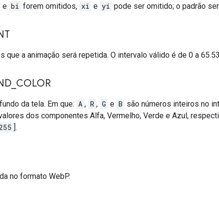
e
bi
forem omitidos,
xi
e
yi
pode ser omitido; o padrão se
NT
que a animação será repetida. O intervalo válido é de 0 a 65.535 
ND
_
COLOR
fundo da tela. Em que:
A
,
R
,
G
e
B
são números inteiros no in
valores dos componentes Alfa, Vermelho, Verde e Azul, respect
255
].
ada no formato WebP.