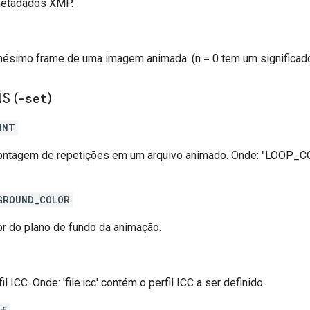
etadados XMP.
ésimo frame de uma imagem animada. (n = 0 tem um significado 
S (
-set
)
UNT
ontagem de repetições em um arquivo animado. Onde: "LOOP_COU
GROUND_COLOR
or do plano de fundo da animação.
fil ICC. Onde: 'file.icc' contém o perfil ICC a ser definido.