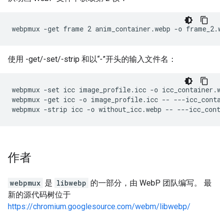
使用 -get/-set/-strip 和以“-”开头的输入文件名：
webpmux -set icc image_profile.icc -o icc_container.w
webpmux -get icc -o image_profile.icc -- ---icc_conta
作者
webpmux
是
libwebp
的一部分，由 WebP 团队编写。 最
新的源代码树位于
https://chromium.googlesource.com/webm/libwebp/