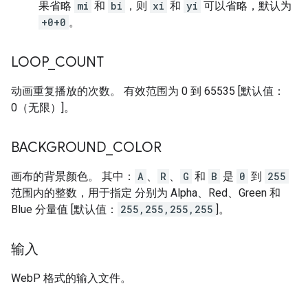
果省略
mi
和
bi
，则
xi
和
yi
可以省略，默认为
+0+0
。
LOOP
_
COUNT
动画重复播放的次数。 有效范围为 0 到 65535 [默认值：
0（无限）]。
BACKGROUND
_
COLOR
画布的背景颜色。 其中：
A
、
R
、
G
和
B
是
0
到
255
范围内的整数，用于指定 分别为 Alpha、Red、Green 和
Blue 分量值 [默认值：
255,255,255,255
]。
输入
WebP 格式的输入文件。