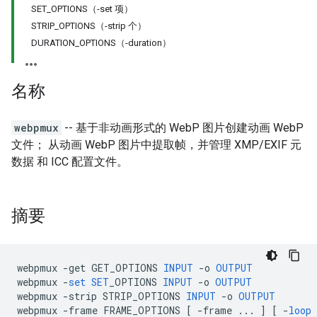
SET_OPTIONS（-set 项）
STRIP_OPTIONS（-strip 个）
DURATION_OPTIONS（-duration）
名称
webpmux
-- 基于非动画形式的 WebP 图片创建动画 WebP
文件； 从动画 WebP 图片中提取帧，并管理 XMP/EXIF 元
数据 和 ICC 配置文件。
摘要
webpmux
-
get
GET_OPTIONS
INPUT
-
o
OUTPUT
webpmux
-
set
SET
_OPTIONS
INPUT
-
o
OUTPUT
webpmux
-
strip
STRIP_OPTIONS
INPUT
-
o
OUTPUT
webpmux
-
frame
FRAME_OPTIONS
[
-
frame
...
]
[
-
loop