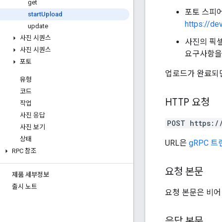
get
포토 스피어
start
Upload
https://de
update
사진 시퀀스
사진의 픽
사진 시퀀스
요구사항을 
포토
업로드가 완료되
유형
코드
HTTP 요청
작업
사진 응답
POST https:/
사진 보기
상태
URL은
gRPC 
RPC 참조
요청 본문
제품 세부정보
출시 노트
요청 본문은 비어
응답 본문