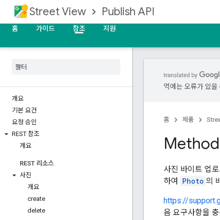
Street View
Publish API
홈
가이드
참조
지원
역에는 오류가 있을 
개요
기본 요건
홈
제품
Stre
요청 승인
REST 참조
Method
개요
REST 리소스
사진 바이트 업로
사진
하여
Photo
의 
개요
create
https://suppor
delete
음 요구사항을 충