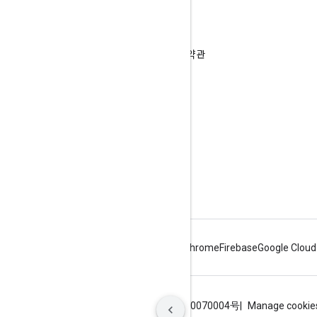
제품 정보
Google 지도 서비스 약관
Google Street View Publish API 서비스 약관
사용 권한
이미지 수락 및 개인정보처리방침
Google 지도 기여 분석 가이드라인
사용 제한
가격 책정
Android
Chrome
Firebase
Google Cloud
약관
개인정보처리방침
ICP证合字B2-20070004号
Manage cookie