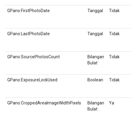
GPano:FirstPhotoDate
Tanggal
Tidak
GPano:LastPhotoDate
Tanggal
Tidak
GPano:SourcePhotosCount
Bilangan
Tidak
Bulat
GPano:ExposureLockUsed
Boolean
Tidak
GPano:CroppedAreaImageWidthPixels
Bilangan
Ya
Bulat