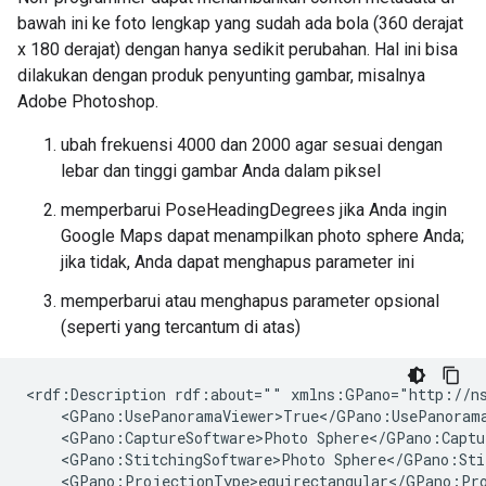
bawah ini ke foto lengkap yang sudah ada bola (360 derajat
x 180 derajat) dengan hanya sedikit perubahan. Hal ini bisa
dilakukan dengan produk penyunting gambar, misalnya
Adobe Photoshop.
ubah frekuensi 4000 dan 2000 agar sesuai dengan
lebar dan tinggi gambar Anda dalam piksel
memperbarui PoseHeadingDegrees jika Anda ingin
Google Maps dapat menampilkan photo sphere Anda;
jika tidak, Anda dapat menghapus parameter ini
memperbarui atau menghapus parameter opsional
(seperti yang tercantum di atas)
<rdf:Description rdf:about="" xmlns:GPano="http://ns
    <GPano:UsePanoramaViewer>True</GPano:UsePanorama
    <GPano:CaptureSoftware>Photo Sphere</GPano:Captur
    <GPano:StitchingSoftware>Photo Sphere</GPano:Stit
    <GPano:ProjectionType>equirectangular</GPano:Pro