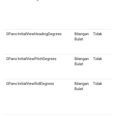
GPano:InitialViewHeadingDegrees
Bilangan
Tidak
Bulat
GPano:InitialViewPitchDegrees
Bilangan
Tidak
Bulat
GPano:InitialViewRollDegrees
Bilangan
Tidak
Bulat