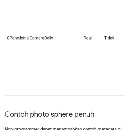
GPano:InitialCameraDolly
Real
Tidak
Contoh photo sphere penuh
Non-programmer dapat menambahkan contoh metadata di