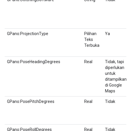
GPano:ProjectionType
Pilihan
Ya
Teks
Terbuka
GPano:PoseHeadingDegrees
Real
Tidak, tapi
diperlukan
untuk
ditampilkan
di Google
Maps
GPano:PosePitchDegrees
Real
Tidak
GPano:PoseRollDegrees
Real
Tidak