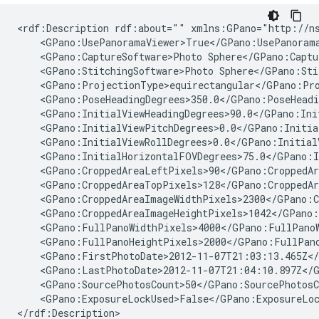
<rdf:Description rdf:about="" xmlns:GPano="http://ns
    <GPano:UsePanoramaViewer>True</GPano:UsePanorama
    <GPano:CaptureSoftware>Photo Sphere</GPano:Captur
    <GPano:StitchingSoftware>Photo Sphere</GPano:Stit
    <GPano:ProjectionType>equirectangular</GPano:Pro
    <GPano:PoseHeadingDegrees>350.0</GPano:PoseHeadin
    <GPano:InitialViewHeadingDegrees>90.0</GPano:Init
    <GPano:InitialViewPitchDegrees>0.0</GPano:Initial
    <GPano:InitialViewRollDegrees>0.0</GPano:InitialV
    <GPano:InitialHorizontalFOVDegrees>75.0</GPano:I
    <GPano:CroppedAreaLeftPixels>90</GPano:CroppedAr
    <GPano:CroppedAreaTopPixels>128</GPano:CroppedAr
    <GPano:CroppedAreaImageWidthPixels>2300</GPano:C
    <GPano:CroppedAreaImageHeightPixels>1042</GPano:
    <GPano:FullPanoWidthPixels>4000</GPano:FullPanoW
    <GPano:FullPanoHeightPixels>2000</GPano:FullPano
    <GPano:FirstPhotoDate>2012-11-07T21:03:13.465Z</
    <GPano:LastPhotoDate>2012-11-07T21:04:10.897Z</G
    <GPano:SourcePhotosCount>50</GPano:SourcePhotosCo
    <GPano:ExposureLockUsed>False</GPano:ExposureLoc
</rdf:Description>