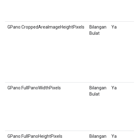
GPano:CroppedAreaImageHeightPixels
Bilangan
Ya
Bulat
GPano:FullPanoWidthPixels
Bilangan
Ya
Bulat
GPano:FullPanoHeightPixels
Bilangan
Ya