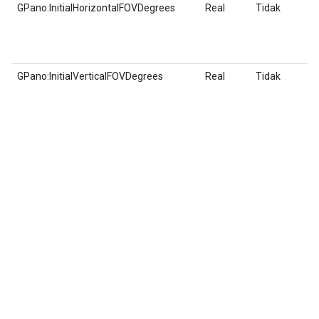
GPano:InitialHorizontalFOVDegrees
Real
Tidak
GPano:InitialVerticalFOVDegrees
Real
Tidak