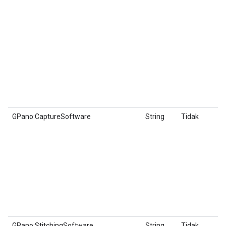
GPano:CaptureSoftware
String
Tidak
GPano:StitchingSoftware
String
Tidak