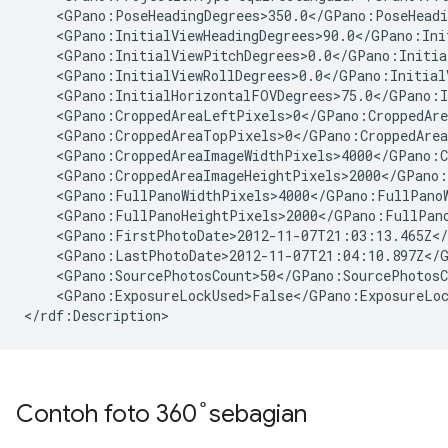
    <GPano:PoseHeadingDegrees>350.0</GPano:PoseHeadin
    <GPano:InitialViewHeadingDegrees>90.0</GPano:Init
    <GPano:InitialViewPitchDegrees>0.0</GPano:Initial
    <GPano:InitialViewRollDegrees>0.0</GPano:InitialV
    <GPano:InitialHorizontalFOVDegrees>75.0</GPano:I
    <GPano:CroppedAreaLeftPixels>0</GPano:CroppedAre
    <GPano:CroppedAreaTopPixels>0</GPano:CroppedArea
    <GPano:CroppedAreaImageWidthPixels>4000</GPano:C
    <GPano:CroppedAreaImageHeightPixels>2000</GPano:
    <GPano:FullPanoWidthPixels>4000</GPano:FullPanoW
    <GPano:FullPanoHeightPixels>2000</GPano:FullPano
    <GPano:FirstPhotoDate>2012-11-07T21:03:13.465Z</
    <GPano:LastPhotoDate>2012-11-07T21:04:10.897Z</G
    <GPano:SourcePhotosCount>50</GPano:SourcePhotosCo
    <GPano:ExposureLockUsed>False</GPano:ExposureLoc
</rdf:Description>
Contoh foto 360 ̊ sebagian