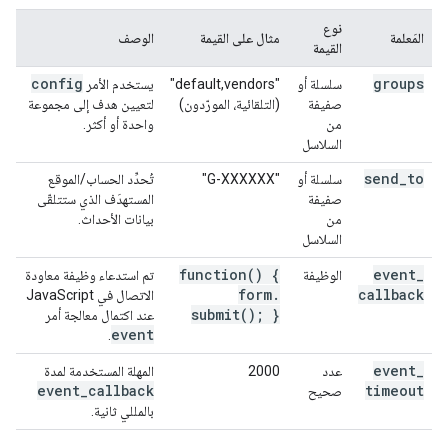
نوع
المَعلمة
مثال على القيمة
الوصف
القيمة
config
groups
سلسلة أو
"default,vendors"
يستخدم الأمر
صفيفة
(التلقائية، المورّدون)
لتعيين هدف إلى مجموعة
من
واحدة أو أكثر.
السلاسل
send
_
to
سلسلة أو
"G-XXXXXX"
تُحدِّد الحساب/الموقع
صفيفة
المستهدَف الذي ستتلقّى
من
بيانات الأحداث.
السلاسل
function(
) {
event
_
الوظيفة
تم استدعاء وظيفة معاودة
form
.
callback
الاتصال في JavaScript
submit(
); }
عند اكتمال معالجة أمر
event
.
event
_
عدد
2000
المهلة المستخدمة لمدة
event
_
callback
timeout
صحيح
بالمللي ثانية.