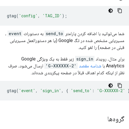
gtag
(
'config'
,
'TAG_ID'
);
شما می‌توانید با اضافه کردن پارامتر
send_to
به دستورات
event
،
مسیریابی مشخص شده در تگ Google (یا هر دستورالعمل مسیریابی
قبلی در صفحه) را لغو کنید.
برای مثال، رویداد
sign_in
زیر فقط به یک ویژگی Google
Analytics با
شناسه مقصد
'G-XXXXXX-2'
ارسال می‌شود، صرف
نظر از اینکه کدام اهداف قبلاً در صفحه پیکربندی شده‌اند.
gtag
(
'event'
,
'sign_in'
,
{
'send_to'
:
'G-XXXXXX-2'
گروه‌ها