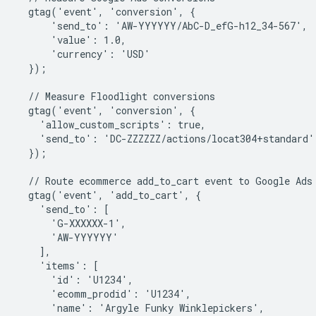
  gtag('event', 'conversion', {

      'send_to': 'AW-YYYYYY/AbC-D_efG-h12_34-567',

      'value': 1.0,

      'currency': 'USD'

  });

  // Measure Floodlight conversions

  gtag('event', 'conversion', {

    'allow_custom_scripts': true,

    'send_to': 'DC-ZZZZZZ/actions/locat304+standard'

  });

  // Route ecommerce add_to_cart event to Google Ads 
  gtag('event', 'add_to_cart', {

    'send_to': [

      'G-XXXXXX-1',

      'AW-YYYYYY'

    ],

    'items': [

      'id': 'U1234',

      'ecomm_prodid': 'U1234',

      'name': 'Argyle Funky Winklepickers',
