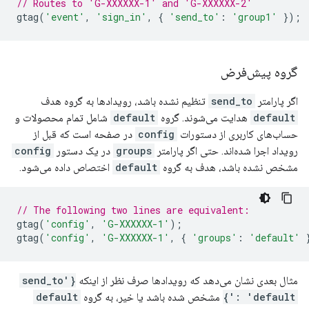
// Routes to 'G-XXXXXX-1' and 'G-XXXXXX-2'
gtag
(
'event'
,
'sign_in'
,
{
'send_to'
:
'group1'
});
گروه پیش‌فرض
اگر پارامتر
send_to
تنظیم نشده باشد، رویدادها به گروه هدف
default
هدایت می‌شوند. گروه
default
شامل تمام محصولات و
حساب‌های کاربری از دستورات
config
در صفحه است که قبل از
رویداد اجرا شده‌اند. حتی اگر پارامتر
groups
در یک دستور
config
مشخص نشده باشد، هدف به گروه
default
اختصاص داده می‌شود.
// The following two lines are equivalent:
gtag
(
'config'
,
'G-XXXXXX-1'
);
gtag
(
'config'
,
'G-XXXXXX-1'
,
{
'groups'
:
'default'
مثال بعدی نشان می‌دهد که رویدادها صرف نظر از اینکه
{'send_to
: 'default'}
مشخص شده باشد یا خیر، به گروه
default