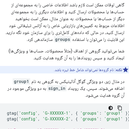
گاهی اوقات ممکن است لازم باشد اطلاعات خاصی را به مجموعه‌ای از
حساب‌ها یا محصولات ارسال کنید و اطلاعات دیگری را به مجموعه‌ای
دیگر از حساب‌ها یا محصولات. به عنوان مثال، ممکن است بخواهید
اطلاعات مربوط به کمپین‌های بازاریابی خاص را به آژانس تبلیغاتی خود
ارسال کنید، در حالی که داده‌های کامل‌تری را برای سازمان خود نگه دارید.
این قابلیت را می‌توان با استفاده
groups
سازماندهی کرد.
شما می‌توانید گروهی از اهداف (مثلاً محصولات، حساب‌ها و ویژگی‌ها)
ایجاد کنید و سپس رویدادها را به آن گروه هدایت کنید.
نکته:
نام گروه‌ها نمی‌تواند شامل خط تیره باشد.
در مثال زیر، دو ویژگی گوگل آنالیتیکس به گروهی به نام
group1
اضافه می‌شوند. سپس، یک رویداد
sign_in
به دو ویژگی موجود در
آن گروه هدایت می‌شود.
gtag
(
'config'
,
'G-XXXXXX-1'
,
{
'groups'
:
'group1'
}
gtag
(
'config'
,
'G-XXXXXX-2'
,
{
'groups'
:
'group1'
}