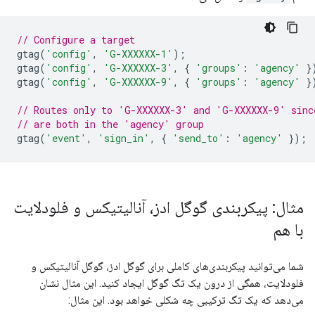
// Configure a target
gtag
(
'config'
,
'G-XXXXXX-1'
);
gtag
(
'config'
,
'G-XXXXXX-3'
,
{
'groups'
:
'agency'
}
gtag
(
'config'
,
'G-XXXXXX-9'
,
{
'groups'
:
'agency'
}
// Routes only to 'G-XXXXXX-3' and 'G-XXXXXX-9' sinc
// are both in the 'agency' group
gtag
(
'event'
,
'sign_in'
,
{
'send_to'
:
'agency'
});
مثال: پیکربندی گوگل ادز، آنالیتیکس و فلودلایت
با هم
شما می‌توانید پیکربندی‌های کاملی برای گوگل ادز، گوگل آنالیتیکس و
فلودلایت، همگی از درون یک تگ گوگل ایجاد کنید. این مثال نشان
می‌دهد که یک تگ ترکیبی چه شکلی خواهد بود. این مثال: