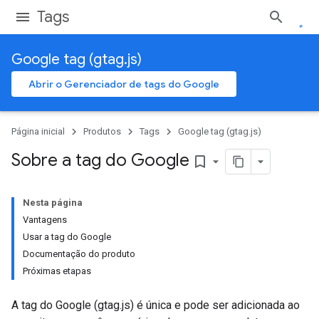
Tags
Google tag (gtag.js)
Abrir o Gerenciador de tags do Google
Página inicial
Produtos
Tags
Google tag (gtag.js)
Sobre a tag do Google
bookmark_border
Nesta página
Vantagens
Usar a tag do Google
Documentação do produto
Próximas etapas
A tag do Google (gtag.js) é única e pode ser adicionada ao