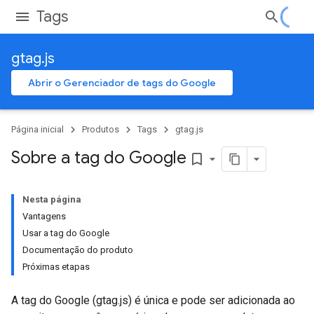
Tags
gtag.js
Abrir o Gerenciador de tags do Google
Página inicial
Produtos
Tags
gtag.js
Sobre a tag do Google
bookmark_border
Nesta página
Vantagens
Usar a tag do Google
Documentação do produto
Próximas etapas
A tag do Google (gtag.js) é única e pode ser adicionada ao