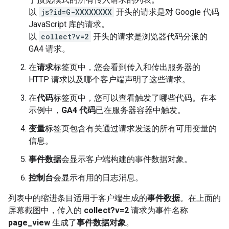
以
js?id=G-XXXXXXXX
开头的请求是对 Google 代码
JavaScript 库的请求。
以
collect?v=2
开头的请求是浏览器代码分派的
GA4 请求。
在
请求
标签页中，您会看到传入和传出服务器的
HTTP 请求以及哪个客户端声明了这些请求。
在
代码
标签页中，您可以查看触发了哪些代码。在本
示例中，
GA4 代码
已在服务器容器中触发。
变量
标签页包含有关通过请求发送的所有可用变量的
信息。
事件数据
会显示客户端构建的事件数据对象。
控制台
会显示有用的日志消息。
列表中的缩进条目适用于客户端生成的
事件数据
。在上面的
屏幕截图中，传入的
collect?v=2
请求为事件名称
page_view
生成了
事件数据对象
。