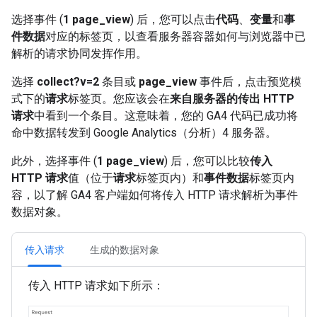
选择事件 (
1 page_view
) 后，您可以点击
代码
、
变量
和
事
件数据
对应的标签页，以查看服务器容器如何与浏览器中已
解析的请求协同发挥作用。
选择
collect?v=2
条目或
page_view
事件后，点击预览模
式下的
请求
标签页。您应该会在
来自服务器的传出 HTTP
请求
中看到一个条目。这意味着，您的 GA4 代码已成功将
命中数据转发到 Google Analytics（分析）4 服务器。
此外，选择事件 (
1 page_view
) 后，您可以比较
传入
HTTP 请求
值（位于
请求
标签页内）和
事件数据
标签页内
容，以了解 GA4 客户端如何将传入 HTTP 请求解析为事件
数据对象。
传入请求
生成的数据对象
传入 HTTP 请求如下所示：