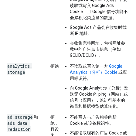
读取或写入 Google Ads
Cookie，且 Google 信号功能不
会累积此类流量的数据。
Google Ads 产品会在收集时截
断 IP 地址。
会收集完整网址，包括网址参
数中的广告点击信息（例如，
GCLID/DCLID）。
analytics
_
拒绝
不读取或写入第一方
Google
storage
Analytics（分析）Cookie
或应
用标识符。
向 Google Analytics（分析）发
送无 Cookie 的 ping（网站）或
信号（应用），以进行基本的
衡量和根据模型估算转化。
ad
_
storage
和
拒
不能写入与广告相关的新
ads
_
data
_
绝，
Cookie 或设备标识符。
redaction
且设
不能读取现有的广告 Cookie 或
为