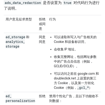
ads_data_redaction
是否设置为
true
对代码行为进行
了说明。
用户意见征求类型
拒绝
行为
或同
意
ad
_
storage
和
同意
可以读取和写入与广告相关的
analytics
_
同意
Cookie 和设备标识符。
storage
会收集 IP 地址。
收集完整网址，包括网址参数
中的广告点击信息（例如，
GCLID/DCLID）。
可以访问之前在 google.com 和
doubleclick.net 上设置的第三
方 Cookie，以及第一方转化
_gcl_*
Cookie（例如，
）
ad
_
拒绝
禁用个性化广告，且以下功能收不
personalization
到数据：