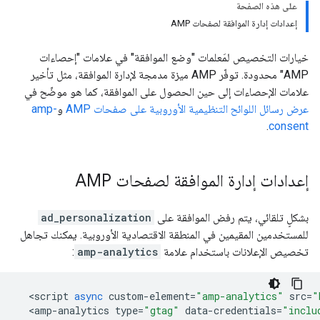
على هذه الصفحة
إعدادات إدارة الموافقة لصفحات AMP
خيارات التخصيص لمَعلمات "وضع الموافقة" في علامات "إحصاءات
AMP" محدودة. توفّر AMP ميزة مدمجة لإدارة الموافقة، مثل تأخير
علامات الإحصاءات إلى حين الحصول على الموافقة، كما هو موضّح في
عرض رسائل اللوائح التنظيمية الأوروبية على صفحات AMP
و
amp-
.
consent
إعدادات إدارة الموافقة لصفحات AMP
بشكلٍ تلقائي، يتم رفض الموافقة على
ad_personalization
للمستخدمين المقيمين في المنطقة الاقتصادية الأوروبية. يمكنك تجاهل
تخصيص الإعلانات باستخدام علامة
amp-analytics
:
<
script
async
custom
-
element
=
"amp-analytics"
src
=
"
<
amp
-
analytics
type
=
"gtag"
data
-
credentials
=
"inclu