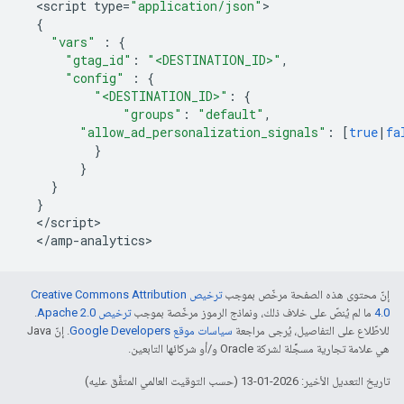
<
script
type
=
"application/json"
{
"vars"
:
{
"gtag_id"
:
"<DESTINATION_ID>"
,
"config"
:
{
"<DESTINATION_ID>"
:
{
"groups"
:
"default"
,
"allow_ad_personalization_signals"
:
[
true
|
fa
}
}
}
}
<
/
script
<
/
amp
-
analytics
إنّ محتوى هذه الصفحة مرخّص بموجب
ترخيص Creative Commons Attribution
4.0‏
ما لم يُنصّ على خلاف ذلك، ونماذج الرموز مرخّصة بموجب
ترخيص Apache 2.0‏
.
للاطّلاع على التفاصيل، يُرجى مراجعة
سياسات موقع Google Developers‏
. إنّ Java
هي علامة تجارية مسجَّلة لشركة Oracle و/أو شركائها التابعين.
تاريخ التعديل الأخير: 2026-01-13 (حسب التوقيت العالمي المتفَّق عليه)