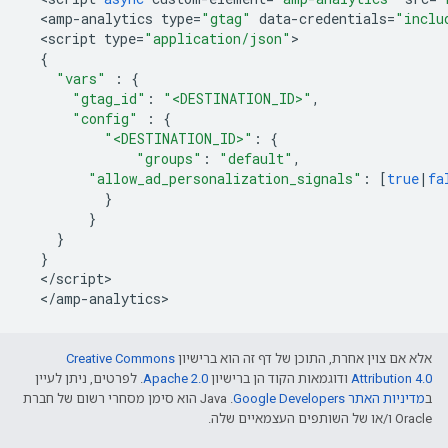
<
amp
-
analytics
type
=
"gtag"
data
-
credentials
=
"inclu
<
script
type
=
"application/json"
{
"vars"
:
{
"gtag_id"
:
"<DESTINATION_ID>"
,
"config"
:
{
"<DESTINATION_ID>"
:
{
"groups"
:
"default"
,
"allow_ad_personalization_signals"
:
[
true
|
fa
}
}
}
}
<
/
script
<
/
amp
-
analytics
אלא אם צוין אחרת, התוכן של דף זה הוא ברישיון
Creative Commons
Attribution 4.0
ודוגמאות הקוד הן ברישיון
Apache 2.0
. לפרטים, ניתן לעיין
ב
מדיניות האתר Google Developers‏
.‏ Java הוא סימן מסחרי רשום של חברת
Oracle ו/או של השותפים העצמאיים שלה.