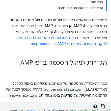
בדף הזה
הגדרות לניהול הסכמה בדפי AMP
אפשרויות ההתאמה האישית של פרמטרים של סטטוס הסכמה
בתגי AMP Analytics הן מוגבלות. ‫AMP מציע ניהול הסכמות
מובנה, כמו השהיית תגי Analytics עד לקבלת הסכמה, כפי
שמפורט במאמרים
הצגת הודעות לבקשת הסכמה בהתאם
לתקנות האירופאיות בדפי AMP
ו-
amp-consent
.
הגדרות לניהול הסכמה בדפי AMP
כברירת מחדל, ההסכמה של משתמשים שגרים באזור הכלכלי
האירופי (EEA)
ad_personalization
נדחית. אפשר לבטל את
ההתאמה האישית של מודעות באמצעות תג
amp-analytics
:
<
script
async
custom
-
element
=
"amp-analytics"
src
=
"