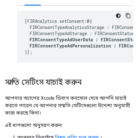
[FIRAnalytics setConsent:@{

  FIRConsentTypeAnalyticsStorage : FIRConsentS
  FIRConsentTypeAdStorage : FIRConsentStatusGr
FIRConsentTypeAdUserData : FIRConsentStatu
  FIRConsentTypeAdPersonalization : FIRCons
সম্মতি সেটিংস যাচাই করুন
আপনার অ্যাপের Xcode ডিবাগ কনসোল দেখে আপনি যাচাই
করতে পারেন যে আপনার সম্মতি সেটিংসগুলো উদ্দেশ্য অনুযায়ী
কাজ করছে কিনা।
এই ধাপগুলো অনুসরণ করুন:
আপনার ডিভাইসে
বিশদ লগিং চালু করুন
।