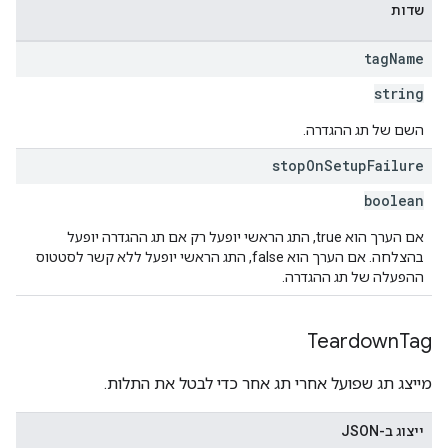
שדות
tag
Name
string
השם של תג ההגדרה.
stop
On
Setup
Failure
boolean
אם הערך הוא true, התג הראשי יופעל רק אם תג ההגדרה יופעל
בהצלחה. אם הערך הוא false, התג הראשי יופעל ללא קשר לסטטוס
ההפעלה של תג ההגדרה.
Teardown
Tag
מייצג תג שפועל אחרי תג אחר כדי לבטל את התלות.
ייצוג ב-JSON