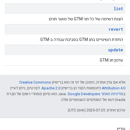
list
הצגת רשימה של כל תגי GTM של מאגר תגים.
revert
החזרת השינויים בתג GTM בסביבת עבודה ב-GTM.
update
עדכון תג GTM.
אלא אם צוין אחרת, התוכן של דף זה הוא ברישיון
Creative Commons
Attribution 4.0
ודוגמאות הקוד הן ברישיון
Apache 2.0
. לפרטים, ניתן לעיין
ב
מדיניות האתר Google Developers‏
.‏ Java הוא סימן מסחרי רשום של חברת
Oracle ו/או של השותפים העצמאיים שלה.
עדכון אחרון: 2025-07-25 (שעון UTC).
עניין