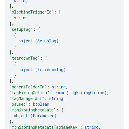
string
]
,
"blockingTriggerId"
: 
[
string
]
,
"setupTag"
: 
[
{
object (
SetupTag
)
}
]
,
"teardownTag"
: 
[
{
object (
TeardownTag
)
}
]
,
"parentFolderId"
: 
string
,
"tagFiringOption"
: 
enum (
TagFiringOption
)
,
"tagManagerUrl"
: 
string
,
"paused"
: 
boolean
,
"monitoringMetadata"
: 
{
object (
Parameter
)
}
,
"monitoringMetadataTagNameKey"
: 
string
,