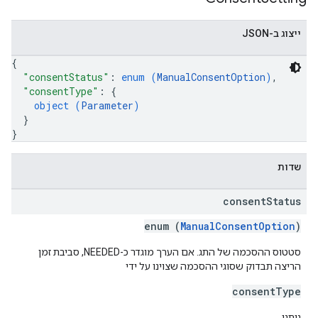
ייצוג ב-JSON
{
"consentStatus"
: 
enum (
ManualConsentOption
)
,
"consentType"
: 
{
object (
Parameter
)
}
}
שדות
consent
Status
enum (
ManualConsentOption
)
סטטוס ההסכמה של התג. אם הערך מוגדר כ-NEEDED, סביבת זמן
הריצה תבדוק שסוגי ההסכמה שצוינו על ידי
consentType
ניתנו.