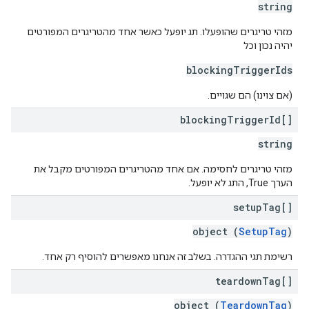
string
מזהי טריגרים שהופעלו. תג יופעל כאשר אחד מהטריגרים המפורטים
יהיה נכון וכל
blockingTriggerIds
(אם צוינו) הם שגויים.
blocking
Trigger
Id[]
string
מזהי טריגרים לחסימה. אם אחד מהטריגרים המפורטים מקבל את
הערך True, התג לא יופעל.
setup
Tag[]
object (
SetupTag
)
רשימת תגי ההגדרה. בשלב זה אנחנו מאפשרים להוסיף רק אחד.
teardown
Tag[]
object (
TeardownTag
)