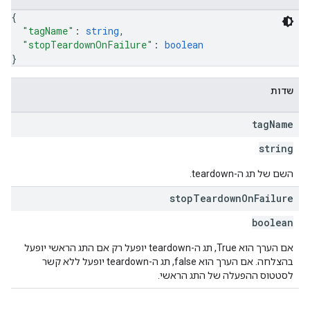
{
"tagName"
: 
string
,
"stopTeardownOnFailure"
: 
boolean
}
שדות
tag
Name
string
השם של תג ה-teardown.
stop
Teardown
On
Failure
boolean
אם הערך הוא True, תג ה-teardown יופעל רק אם התג הראשי יופעל
בהצלחה. אם הערך הוא false, תג ה-teardown יופעל ללא קשר
לסטטוס ההפעלה של התג הראשי.