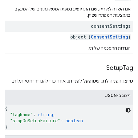
אם השדה לא ריק, שם התג יופיע במפת המטא-נתונים של המעקב
באמצעות המפתח שצוין.
consent
Settings
object (
ConsentSetting
)
הגדרות ההסכמה של תג.
Setup
Tag
מייצג הפניה לתג שמופעל לפני תג אחר כדי להגדיר יחסי תלות.
ייצוג ב-JSON
{
"tagName"
: 
string
,
"stopOnSetupFailure"
: 
boolean
}