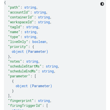
accou
{
"path"
: 
string
,
"accountId"
: 
string
,
"containerId"
: 
string
,
"workspaceId"
: 
string
,
"tagId"
: 
string
,
"name"
: 
string
,
"type"
: 
string
,
"liveOnly"
: 
boolean
,
"priority"
: 
{
object (
Parameter
)
}
,
"notes"
: 
string
,
"scheduleStartMs"
: 
string
,
"scheduleEndMs"
: 
string
,
"parameter"
: 
[
{
object (
Parameter
)
}
]
,
"fingerprint"
: 
string
,
"firingTriggerId"
: 
[