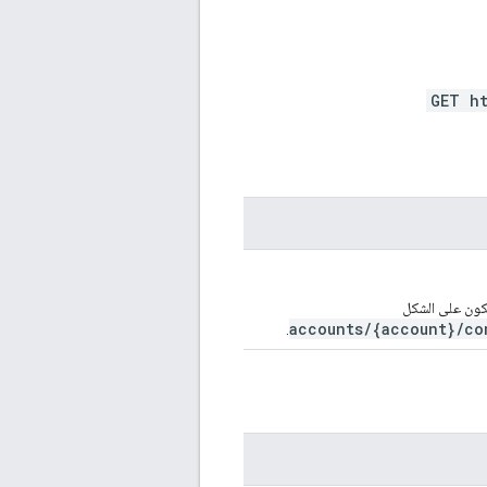
GET h
accounts/{account}/co
.