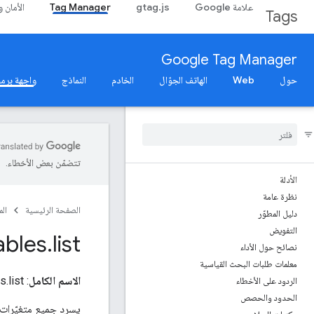
علامة Google
gtag.js
Tag Manager
الأمان 
Tags
Google Tag Manager
حول
Web
الهاتف الجوّال
الخادم
النماذج
واجهة برمجة
تتضمّن بعض الأخطاء.
الأدلة
نظرة عامة
الصفحة الرئيسية
ال
دليل المطوّر
التفويض
ables
.
list
نصائح حول الأداء
معلمات طلبات البحث القياسية
الاسم الكامل
: accounts.containers.workspaces.variables.list
الردود على الأخطاء
الحدود والحصص
يسرد جميع متغيّرات أداة "إدارة 