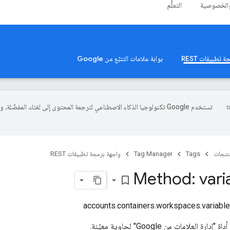
والخصوصية
التعلُّم
 تطبيقات REST
بوابة علامات التتبّع من Google
تستخدم Google تكنولوجيا الذكاء الاصطناعي لترجمة المحتوى إلى لغتك المفضّلة، 
منتجات
Tags
Tag Manager
واجهة برمجة تطبيقات REST
Method: vari
bookmark_border
العلامات من Google" لحاوية معيّنة.