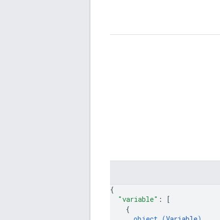
{
"variable"
: 
[
{
object (
Variable
)