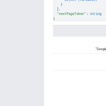
}
]
,
"nextPageToken"
: 
string
}