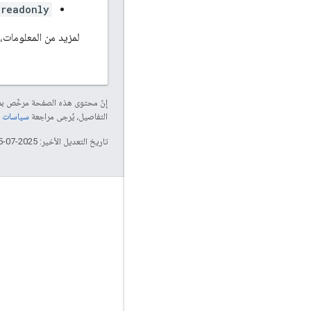
.readonly
لمزيد من المعلومات، 
إنّ محتوى هذه الصفحة مرخّص 
التفاصيل، يُرجى مراجعة
سياسات موقع elopers
تاريخ التعديل الأخير: 2025-07-25 (حسب التوقيت العالمي المتفَّق عليه)
التفاعل
Google Developer Program
Google Developer Groups
Google Developer Experts
Accelerators