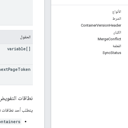
الأنواع
الشرط
Container
Version
Header
الكيان
الحقول
Merge
Conflict
المَعلمة
variable[]
Sync
Status
next
Page
Token
نطاقات التفويض
يتطلب أحد نطاقات OAuth التالية:
ontainers