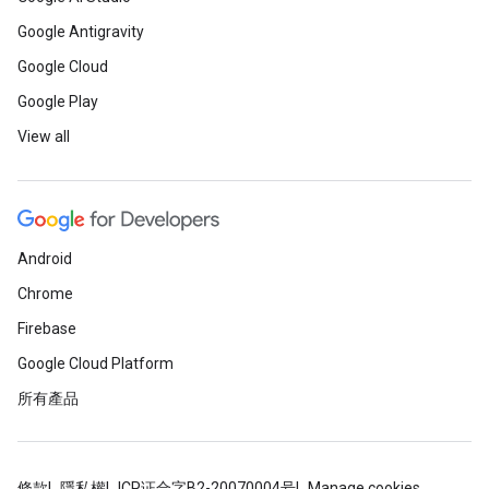
Google Antigravity
Google Cloud
Google Play
View all
Android
Chrome
Firebase
Google Cloud Platform
所有產品
條款
隱私權
ICP证合字B2-20070004号
Manage cookies