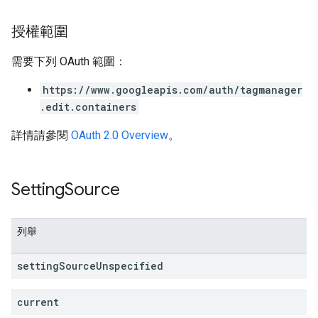
授權範圍
需要下列 OAuth 範圍：
https://www.googleapis.com/auth/tagmanager
.edit.containers
詳情請參閱
OAuth 2.0 Overview
。
Setting
Source
列舉
setting
Source
Unspecified
current