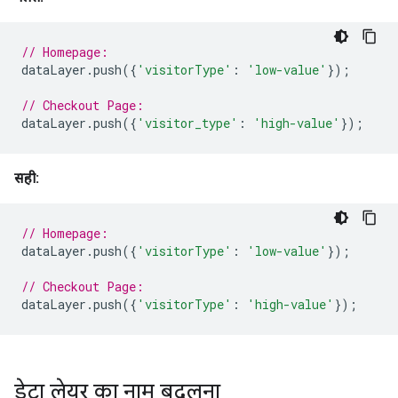
// Homepage:
dataLayer
.
push
({
'visitorType'
:
'low-value'
});
// Checkout Page:
dataLayer
.
push
({
'visitor_type'
:
'high-value'
});
सही:
// Homepage:
dataLayer
.
push
({
'visitorType'
:
'low-value'
});
// Checkout Page:
dataLayer
.
push
({
'visitorType'
:
'high-value'
});
डेटा लेयर का नाम बदलना