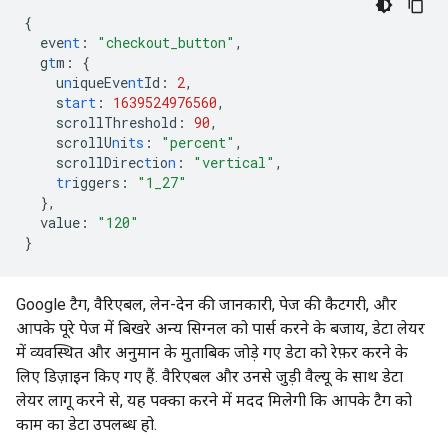
{
eve
nt
:
"checkout_button"
,
g
t
m
:
{
u
n
iqueEve
nt
Id
:
2
,
s
tart
:
1639524976560
,
scrollThreshold
:
90
,
scrollU
n
i
ts
:
"percent"
,
scrollDirec
t
io
n
:
"vertical"
,
tr
iggers
:
"1_27"
},
value
:
"120"
}
Google टैग, वैरिएबल, लेन-देन की जानकारी, पेज की कैटगरी, और
आपके पूरे पेज में बिखरे अन्य सिग्नल को पार्स करने के बजाय, डेटा लेयर
में व्यवस्थित और अनुमान के मुताबिक जोड़े गए डेटा को रेफ़र करने के
लिए डिज़ाइन किए गए हैं. वैरिएबल और उनसे जुड़ी वैल्यू के साथ डेटा
लेयर लागू करने से, यह पक्का करने में मदद मिलेगी कि आपके टैग को
काम का डेटा उपलब्ध हो.