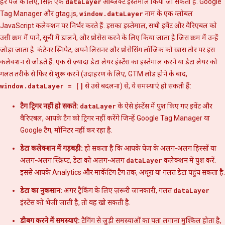
हर पेज के लिए, सिर्फ़ एक
dataLayer
ऑब्जेक्ट इस्तेमाल किया जा सकता है. Google
Tag Manager और gtag.js,
window.dataLayer
नाम के एक ग्लोबल
JavaScript कलेक्शन पर निर्भर करते हैं. इसका इस्तेमाल, सभी इवेंट और वैरिएबल को
उसी क्रम में पाने, सूची में डालने, और प्रोसेस करने के लिए किया जाता है जिस क्रम में उन्हें
जोड़ा जाता है. कंटेनर स्निपेट, अपने लिसनर और प्रोसेसिंग लॉजिक को खास तौर पर इस
कलेक्शन से जोड़ते हैं. एक से ज़्यादा डेटा लेयर इंस्टेंस का इस्तेमाल करने या डेटा लेयर को
गलत तरीके से फिर से शुरू करने (उदाहरण के लिए, GTM लोड होने के बाद,
window.dataLayer = []
से उसे बदलना) से, ये समस्याएं हो सकती हैं:
टैग ट्रिगर नहीं हो सकते:
dataLayer
के ऐसे इंस्टेंस में पुश किए गए इवेंट और
वैरिएबल, आपके टैग को ट्रिगर नहीं करेंगे जिन्हें Google Tag Manager या
Google टैग, मॉनिटर नहीं कर रहा है.
डेटा कलेक्शन में गड़बड़ी:
हो सकता है कि आपके पेज के अलग-अलग हिस्सों या
अलग-अलग स्क्रिप्ट, डेटा को अलग-अलग
dataLayer
कलेक्शन में पुश करें.
इससे आपके Analytics और मार्केटिंग टैग तक, अधूरा या गलत डेटा पहुंच सकता है.
डेटा का नुकसान:
अगर ट्रैकिंग के लिए ज़रूरी जानकारी, गलत
dataLayer
इंस्टेंस को भेजी जाती है, तो वह खो सकती है.
डीबग करने में समस्याएं:
टैगिंग से जुड़ी समस्याओं का पता लगाना मुश्किल होता है,