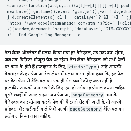
<script>(function(w,d,s,l,i){w[l]=w[l]||[];w[l].push
new Date().getTime(),event:'gtm.js'});var f=d.getEle
j=d.createElement(s),dl=l!='dataLayer'?'&l='+l:'';j
'https://www.googletagmanager.com/gtm.js?id='+i+dl;f
})(window,document,'script','dataLayer','GTM-XXXXXX'
डेटा लेयर ऑब्जेक्ट में एलान किया गया हर वैरिएबल, तब तक बना रहेगा,
जब तक विज़िटर मौजूदा पेज पर रहेगा. डेटा लेयर वैरिएबल, जो सभी पेजों
पर काम के होते हैं (उदाहरण के लिए,
visitorType
), उन्हें आपकी
वेबसाइट के हर पेज पर डेटा लेयर में एलान करना होगा. हालांकि, हर पेज
पर डेटा लेयर में वैरिएबल का एक ही सेट डालने की ज़रूरत नहीं है.
हालांकि, आपको नाम रखने के लिए एक ही तरीका इस्तेमाल करना चाहिए.
दूसरे शब्दों में: अगर साइन-अप पेज पर,
pageCategory
नाम के
वैरिएबल का इस्तेमाल करके पेज की कैटगरी सेट की जाती है, तो आपके
प्रॉडक्ट और खरीदारी वाले पेजों पर भी
pageCategory
वैरिएबल का
इस्तेमाल किया जाना चाहिए.