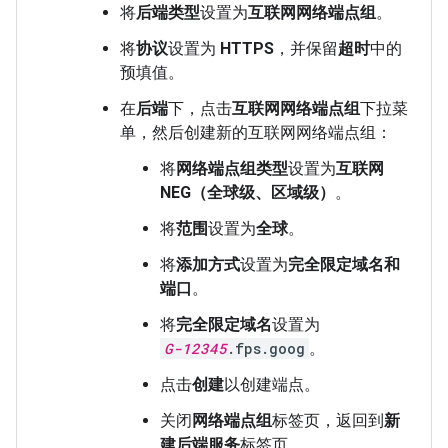
将
后端类型
设置为
互联网网络端点组
。
将
协议
设置为
HTTPS
，并保留
超时
中的
预填值。
在
后端
下，点击
互联网网络端点组
下拉菜
单，然后创建新的互联网网络端点组：
将
网络端点组类型
设置为
互联网
NEG（全球级、区域级）
。
将
范围
设置为
全球
。
将
添加方式
设置为
完全限定域名和
端口
。
将
完全限定域名
设置为
G-12345
.fps.goog
。
点击
创建
以创建端点。
关闭
网络端点组
标签页，返回到
新
建后端服务
标签页。