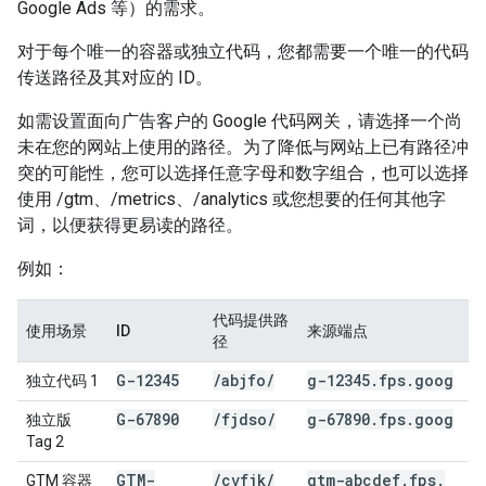
Google Ads 等）的需求。
对于每个唯一的容器或独立代码，您都需要一个唯一的代码
传送路径及其对应的 ID。
如需设置面向广告客户的 Google 代码网关，请选择一个尚
未在您的网站上使用的路径。为了降低与网站上已有路径冲
突的可能性，您可以选择任意字母和数字组合，也可以选择
使用 /gtm、/metrics、/analytics 或您想要的任何其他字
词，以便获得更易读的路径。
例如：
代码提供路
使用场景
ID
来源端点
径
G-12345
/
abjfo
/
g-12345
.
fps
.
goog
独立代码 1
G-67890
/
fjdso
/
g-67890
.
fps
.
goog
独立版
Tag 2
GTM-
/
cvfjk
/
gtm-abcdef
.
fps
.
GTM 容器