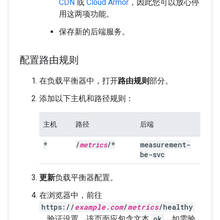
CDN
或
Cloud Armor
，因此您可以放心停
用这两项功能。
保存新的后端服务。
配置路由规则
在负载平衡器中，打开
路由规则
部分。
添加以下主机和路径规则：
主机
路径
后端
*
/
metrics
/
*
measurement-
be-svc
更新
负载平衡器配置。
在浏览器中，前往
https://
example.com
/
metrics
/healthy
，验证设置。该页面应包含文本
ok
。如需验