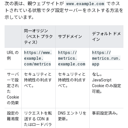
次の表は、親ウェブサイトが
www.example.com
でホス
トされている状態でタグ設定サーバーをホストする方法を
示しています。
同一オリジン
デフォルト ドメ
（ベスト プラク
サブドメイン
イン
ティス）
https:
/
/
www
.
https:
/
/
https:
/
/
URL の
example
.
metrics
.
metrics
.
run
.
例
com
/
metrics
example
.
com
app
サーバ
セキュリティと
セキュリティと
なし。
ーで設
持続性の利点す
持続性の利点す
JavaScript
定され
べて。
べて。
Cookie のみ設定
た
可能。
Cookie
の効果
設定の
リクエストを転
DNS エントリを
事前設定済み。
難易度
送する CDN ま
更新。
たはロードバラ