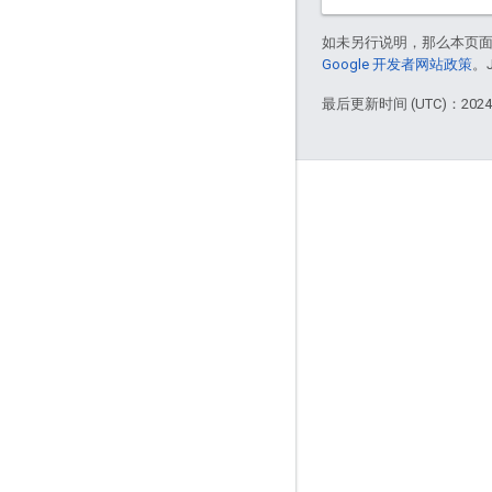
如未另行说明，那么本页
Google 开发者网站政策
。
最后更新时间 (UTC)：2024-
互动
Google Developer Program
Google Developer Groups
Google Developer Experts
Accelerators
Google Cloud & NVIDIA