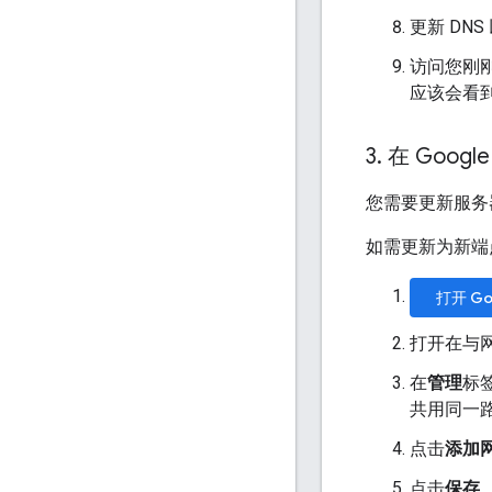
更新 DN
访问您刚
应该会看
3
.
在 Goo
您需要更新服务
如需更新为新端
打开 G
打开在与
在
管理
标签
共用同一
点击
添加
点击
保存