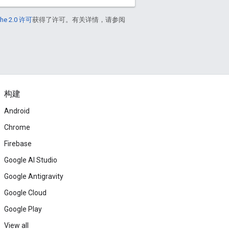
he 2.0 许可
获得了许可。有关详情，请参阅
构建
Android
Chrome
Firebase
Google AI Studio
Google Antigravity
Google Cloud
Google Play
View all