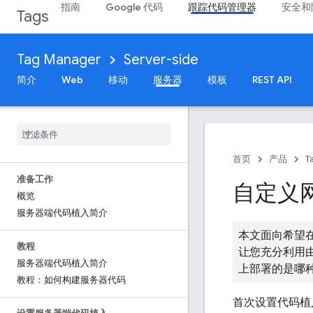
指南
Google 代码
跟踪代码管理器
安全和
Tags
Tag Manager
Server-side
简介
Web
移动
服务器
模板
REST API
首页
产品
T
准备工作
自定义
概览
服务器端代码植入简介
本文面向希望
教程
让您充分利用由
服务器端代码植入简介
上部署的是哪种 Go
教程：如何构建服务器代码
首次设置代码植