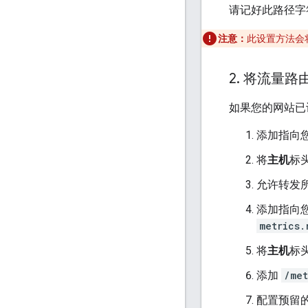
请记好此路径字
注意：
此设置方法会
2
.
将流量路
如果您的网站已设
添加指向
将
主机
标
允许转发所
添加指向
metrics.
将
主机
标
添加
/met
配置预留