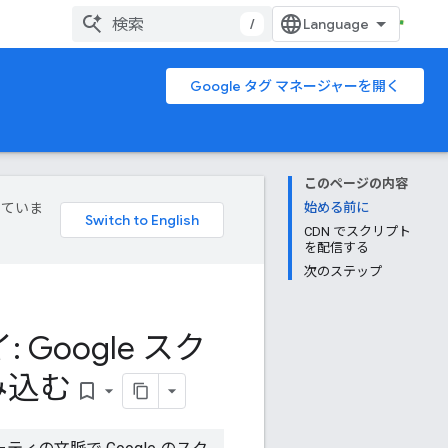
/
Google タグ マネージャーを開く
このページの内容
していま
始める前に
CDN でスクリプト
を配信する
次のステップ
 Google スク
み込む
bookmark_border