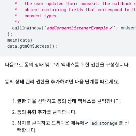
   *   the user updates their consent. The callback 
   *   object containing fields that correspond to t
   *   consent types.
   */
  callInWindow
(
'
addConsentListenerExample
'
,
 onUser
};
main
(
data
);
data
.
gtmOnSuccess
();
다음으로 동의 상태 및 쿠키 액세스를 위한 권한을 구성합니다.
동의 상태 관리 권한을 추가하려면 다음 단계를 따르세요
.
권한
탭을 선택하고
동의 상태 액세스
를 클릭합니다.
동의 유형 추가
를 클릭합니다.
상자를 클릭하고 드롭다운 메뉴에서
ad_storage
를 선
택합니다.