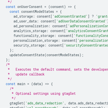
 */
const
 onUserConsent 
=
(
consent
)
=>
{
const
 consentModeStates 
=
{
    ad_storage
:
 consent
[
'adConsentGranted'
]
?
'grant
    ad_user_data
:
 consent
[
'adUserDataConsentGranted'
    ad_personalization
:
 consent
[
'adPersonalizationCo
    analytics_storage
:
 consent
[
'analyticsConsentGran
    functionality_storage
:
 consent
[
'functionalityCon
    personalization_storage
:
 consent
[
'personalizatio
    security_storage
:
 consent
[
'securityConsentGrante
};
  updateConsentState
(
consentModeStates
);
};
/*
 *   Executes the default command, sets the develope
 *   update callback
 */
const
 main 
=
(
data
)
=>
{
/*
   * Optional settings using gtagSet
   */
  gtagSet
(
'ads_data_redaction'
,
 data
.
ads_data_redact
  gtagSet
(
'url_passthrough'
,
 data
.
url_passthrough
);