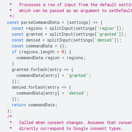
 *   Processes a row of input from the default setti
 *   which can be passed as an argument to setDefaul
 */
const
 parseCommandData 
=
(
settings
)
=>
{
const
 regions 
=
 splitInput
(
settings
[
'region'
]);
const
 granted 
=
 splitInput
(
settings
[
'granted'
]);
const
 denied 
=
 splitInput
(
settings
[
'denied'
]);
const
 commandData 
=
{};
if
(
regions
.
length 
>
0
)
{
    commandData
.
region 
=
 regions
;
}
  granted
.
forEach
(
entry 
=>
{
    commandData
[
entry
]
=
'granted'
;
});
  denied
.
forEach
(
entry 
=>
{
    commandData
[
entry
]
=
'denied'
;
});
return
 commandData
;
};
/*
 *   Called when consent changes. Assumes that conse
 *   directly correspond to Google consent types.