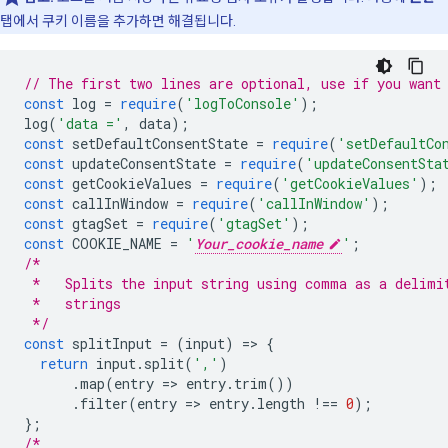
탭에서 쿠키 이름을 추가하면 해결됩니다.
// The first two lines are optional, use if you want
const
 log 
=
require
(
'logToConsole'
);
log
(
'data ='
,
 data
);
const
 setDefaultConsentState 
=
require
(
'setDefaultCo
const
 updateConsentState 
=
require
(
'updateConsentSta
const
 getCookieValues 
=
require
(
'getCookieValues'
);
const
 callInWindow 
=
require
(
'callInWindow'
);
const
 gtagSet 
=
require
(
'gtagSet'
);
const
 COOKIE_NAME 
=
'
Your_cookie_name
'
;
/*
 *   Splits the input string using comma as a delimi
 *   strings
 */
const
 splitInput 
=
(
input
)
=>
{
return
 input
.
split
(
','
)
.
map
(
entry 
=>
 entry
.
trim
())
.
filter
(
entry 
=>
 entry
.
length 
!==
0
);
};
/*