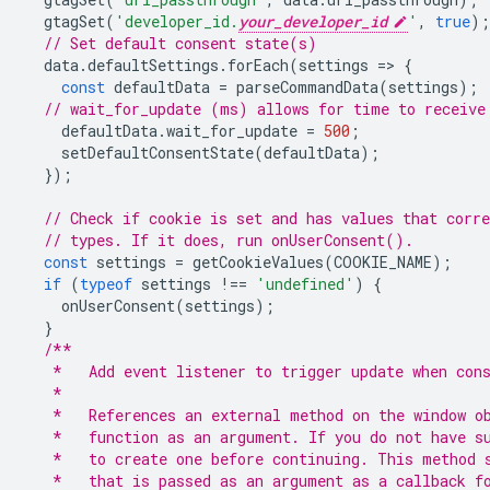
  gtagSet
(
'developer_id.
your_developer_id
'
,
true
);
// Set default consent state(s)
  data
.
defaultSettings
.
forEach
(
settings 
=>
{
const
 defaultData 
=
 parseCommandData
(
settings
);
// wait_for_update (ms) allows for time to receive
    defaultData
.
wait_for_update 
=
500
;
    setDefaultConsentState
(
defaultData
);
});
// Check if cookie is set and has values that corr
// types. If it does, run onUserConsent().
const
 settings 
=
 getCookieValues
(
COOKIE_NAME
);
if
(
typeof
 settings 
!==
'undefined'
)
{
    onUserConsent
(
settings
);
}
/**
   *   Add event listener to trigger update when con
   *
   *   References an external method on the window o
   *   function as an argument. If you do not have s
   *   to create one before continuing. This method 
   *   that is passed as an argument as a callback f