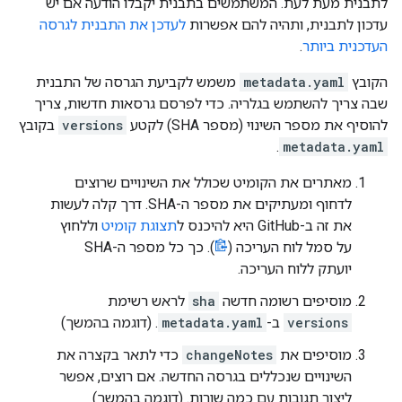
לתבנית מעת לעת. המשתמשים בתבנית יקבלו הודעה אם יש
עדכון לתבנית, ותהיה להם אפשרות
לעדכן את התבנית לגרסה
העדכנית ביותר
.
הקובץ
metadata.yaml
משמש לקביעת הגרסה של התבנית
שבה צריך להשתמש בגלריה. כדי לפרסם גרסאות חדשות, צריך
להוסיף את מספר השינוי (מספר SHA) לקטע
versions
בקובץ
.
metadata.yaml
מאתרים את הקומיט שכולל את השינויים שרוצים
לדחוף ומעתיקים את מספר ה-SHA. דרך קלה לעשות
את זה ב-GitHub היא להיכנס ל
תצוגת קומיט
וללחוץ
על סמל לוח העריכה (
). כך כל מספר ה-SHA
יועתק ללוח העריכה.
מוסיפים רשומה חדשה
sha
לראש רשימת
versions
ב-
metadata.yaml
. (דוגמה בהמשך)
מוסיפים את
changeNotes
כדי לתאר בקצרה את
השינויים שנכללים בגרסה החדשה. אם רוצים, אפשר
ליצור תגובות עם כמה שורות. (דוגמה בהמשך)