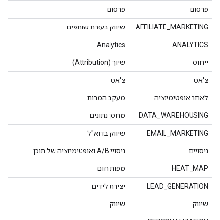
פרסום
פרסום
AFFILIATE_MARKETING
שיווק בעזרת שותפים
Analytics
ANALYTICS
ייחוס
שיוך (Attribution)
צ'אט
צ'אט
לאחר אופטימיזציה
מעקב המרות
DATA_WAREHOUSING
מחסן נתונים
EMAIL_MARKETING
שיווק בדוא"ל
ניסויים
ניסויי A/B ואופטימיזציה של תוכן
HEAT_MAP
מפות חום
LEAD_GENERATION
יצירת לידים
שיווק
שיווק