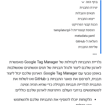
בדף הזה
יצירת התבנית
תנאים והגבלות
ייצוא התבנית
הכנת קבצי הפרויקט
הוספת קטגוריות ל-template.tpl
metadata.yaml
העלאה ל-GitHub
שליחת התבנית
גלריית התבניות לקהילות של Google Tag Manager מאפשרת
לארגון שלכם ליצור ולנהל תבניות של תגים ומשתנים שמשולבות
באופן טבעי עם Google Tag Manager. הארגון שלכם יכול ליצור
תבנית, לפרסם את מאגר התבניות ב-GitHub ואז לשלוח את
התבנית לגלריית תבניות הקהילה כדי שהיא תהיה זמינה
למשתמשים ברחבי העולם. היתרונות לארגון שלכם כוללים:
הלקוחות יוכלו להוסיף את התבניות שלכם ולהשתמש