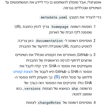
אופציונלי, אבל מומלץ להשתמש בו כדי ליידע את המשתמשים על
השינויים שנכללים בגרסה.
כדי להגדיר את הקובץ
metadata.yaml
:
הוספת רשומה
homepage
. צריך להזין כתובת URL
שמפנה לדף הבית של הארגון.
מוסיפים רשומה ל-
documentation
. כאן צריכה
להופיע כתובת URL שמובילה לתיעוד של התבנית.
ב-GitHub, מאתרים את הקומיט שכולל את השינויים
שרוצים לדחוף לגרסה הראשונית של התבנית
ומעתיקים את מספר ה-SHA. דרך קלה לקבל את
מספר ה-SHA ב-GitHub היא לעבור אל
תצוגת קומיט
וללחוץ על סמל הלוח (
). כך תועתק ללוח מספר ה-
SHA כולו. מדביקים את המספר הזה כערך של
הרשומה
sha
כצאצא של הצומת
versions
, כמו
שמוצג למטה.
מוסיפים רשומה של
changeNotes
לצומת