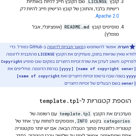
קובץ
LICENSE
. שם הקובץ חייב להיות באותיות
רישיות בלבד, והתוכן של קובץ הרישיון חייב להיות
רק
.
Apache 2.0
מוסיפים קובץ
README.md
(אופציונלי, אבל
מומלץ).
הערה:
אפשר להשתמש ב
מאגר תבניות לדוגמה
ב-GitHub כמודל. כדי
לוודא שאין שגיאות בתוכן, מעתיקים את הקובץ
LICENSE
מהתבנית לדוגמה
לפרויקט. חשוב לעדכן את שורת זכויות היוצרים במקום שבו מופיע
Copyright
[yyyy] [name of copyright owner]
בגרסת הדוגמה. מחליפים את
yyyy
בשנה שבה נרשמו זכויות היוצרים ואת
[name of copyright
owner]
בשם הבעלים של זכויות היוצרים.
הוספת קטגוריות ל-
tpl
.
template
מעדכנים את הקובץ
template.tpl
עם רשומה של
categories
בקטע
INFO
, ומספקים לפחות ערך אחד של
קטגוריה רלוונטית מתוך הטבלה הבאה. אם יש יותר מקטגוריה
אחת שמתאימה, אפשר לציין עד שלושה ערכי קטגוריה, בסדר