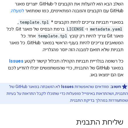
השלב הבא הוא להעלות את הקבצים ל-GitHub. יוצרים מאגר
GitHub עם הקבצים והמבנה המתאימים, כמו שמתואר
למעלה
.
במאגרי תבניות צריכים להיות הקבצים *
template.tpl
,‏
metadata.yaml
ו-
LICENSE
ברמת הבסיס של מאגר Git. לכל
מאגר Git צריך להיות רק קובץ
template.tpl
אחד. כל
המשאבים צריכים להיות בענף הראשי במאגר GitHub. כל מאגר
תבניות שלא תואם למבנה הזה יוסר מהגלריה.
כל רשומה בגלריית תבניות הקהילה תכלול קישור לקטע
Issues
במאגר GitHub של התבנית, כדי שהמשתמשים יוכלו להודיע לכם
אם הם ימצאו באג.
חשוב:
מוודאים שהאפשרות
Issues
לא הושבתה במאגר GitHub של
התבנית, ושהתראות באימייל מופעלות כדי שתוכלו לקבל התראות על בעיות
שמתעוררות במהלך בדיקת התבנית.
שליחת התבנית