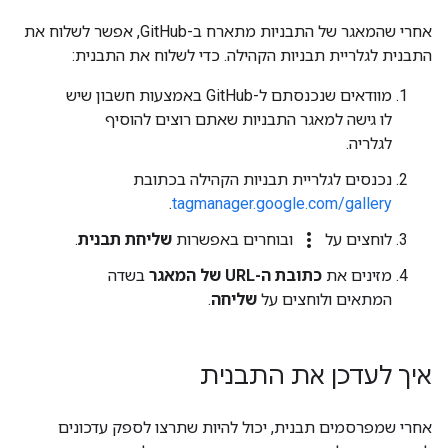
אחרי שהמאגר של התבניות מתארח ב-GitHub, אפשר לשלוח את
התבנית לגלריית תבניות הקהילה. כדי לשלוח את התבנית:
מוודאים שנכנסתם ל-GitHub באמצעות חשבון שיש
לו גישה למאגר התבניות שאתם רוצים להוסיף
לגלריה.
נכנסים לגלריית תבניות הקהילה בכתובת
.
tagmanager.google.com/gallery
more_vert
לוחצים על
ובוחרים באפשרות
שליחת תבנית
.
מזינים את
כתובת ה-URL של המאגר
בשדה
המתאים ולוחצים על
שליחה
.
איך לעדכן את התבנית
אחרי שמפרסמים תבנית, יכול להיות שתרצו לספק עדכונים