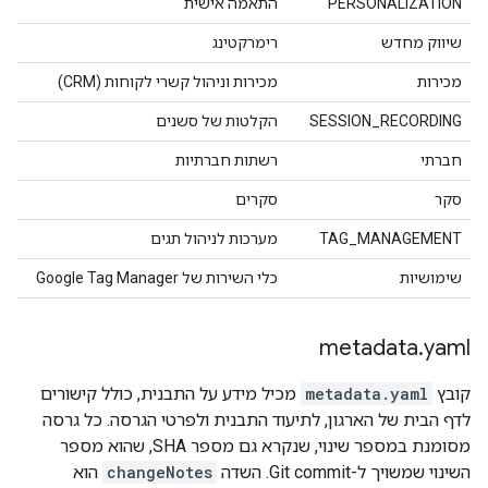
PERSONALIZATION
התאמה אישית
שיווק מחדש
רימרקטינג
מכירות
מכירות וניהול קשרי לקוחות (CRM)
SESSION_RECORDING
הקלטות של סשנים
חברתי
רשתות חברתיות
סקר
סקרים
TAG_MANAGEMENT
מערכות לניהול תגים
שימושיות
כלי השירות של Google Tag Manager
metadata
.
yaml
קובץ
metadata.yaml
מכיל מידע על התבנית, כולל קישורים
לדף הבית של הארגון, לתיעוד התבנית ולפרטי הגרסה. כל גרסה
מסומנת במספר שינוי, שנקרא גם מספר SHA, שהוא מספר
השינוי שמשויך ל-Git commit. השדה
changeNotes
הוא