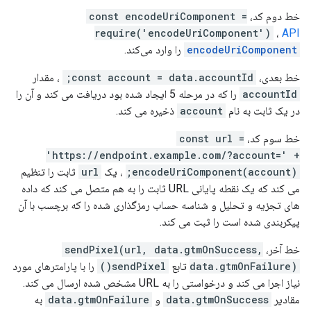
خط دوم کد،
const encodeUriComponent =
require('encodeUriComponent')
،
API
encodeUriComponent
را وارد می‌کند.
خط بعدی،
const account = data.accountId;
، مقدار
accountId
را که در مرحله 5 ایجاد شده بود دریافت می کند و آن را
در یک ثابت به نام
account
ذخیره می کند.
خط سوم کد،
const url =
'https://endpoint.example.com/?account=' +
encodeUriComponent(account);
، یک
url
ثابت را تنظیم
می کند که یک نقطه پایانی URL ثابت را به هم متصل می کند که داده
های تجزیه و تحلیل و شناسه حساب رمزگذاری شده را که برچسب با آن
پیکربندی شده است را ثبت می کند.
خط آخر،
sendPixel(url, data.gtmOnSuccess,
data.gtmOnFailure)
تابع
sendPixel()
را با پارامترهای مورد
نیاز اجرا می کند و درخواستی را به URL مشخص شده ارسال می کند.
مقادیر
data.gtmOnSuccess
و
data.gtmOnFailure
به