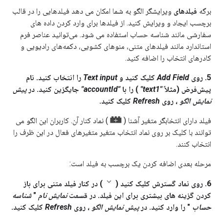
برگه
فیلدهای
ویرایشگر الگو به شما امکان می دهد فیلدهایی را در قالب
برچسب ایجاد و ویرایش کنید. از فیلدها برای وارد کردن داده های
سفارشی مانند شناسه حساب استفاده می شود. می‌توانید عناصر فرم
استاندارد مانند فیلدهای متنی، منوهای کشویی، دکمه‌های رادیویی و
کادرهای انتخاب را اضافه کنید.
5. روی
Add Field
کلیک کنید و
Text input
را انتخاب کنید. نام
پیش‌فرض (مثلاً
"text1"
) را با
"accountId"
جایگزین کنید. در
پیش
نمایش الگو
، روی
Refresh
کلیک کنید.
فیلد دارای انتخابگر متغیر آشنا (
) نماد کنار آن. کاربران این الگو می
توانند با کلیک بر روی نماد انتخاب متغیر متغیرهای فعال در این ظرف را
انتخاب کنند.
مرحله بعدی اضافه کردن یک برچسب به فیلد است:
6. روی نماد گسترش کلیک کنید (
) در کنار فیلد متنی برای باز
کردن گزینه های بیشتری برای این فیلد. در قسمت
نمایش نام
"
شناسه
حساب
" را وارد کنید. در
پیش نمایش الگو
، روی
Refresh
کلیک کنید.