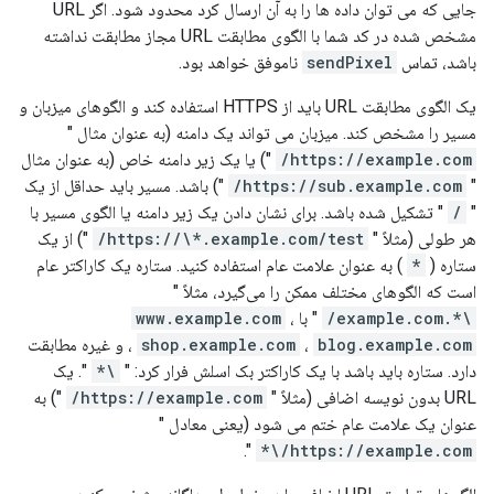
جایی که می توان داده ها را به آن ارسال کرد محدود شود. اگر URL
مشخص شده در کد شما با الگوی مطابقت URL مجاز مطابقت نداشته
باشد، تماس
sendPixel
ناموفق خواهد بود.
یک الگوی مطابقت URL باید از HTTPS استفاده کند و الگوهای میزبان و
مسیر را مشخص کند. میزبان می تواند یک دامنه (به عنوان مثال "
https://example.com/
") یا یک زیر دامنه خاص (به عنوان مثال
"
https://sub.example.com/
") باشد. مسیر باید حداقل از یک
"
/
" تشکیل شده باشد. برای نشان دادن یک زیر دامنه یا الگوی مسیر با
هر طولی (مثلاً "
https://\*.example.com/test/
") از یک
ستاره (
*
) به عنوان علامت عام استفاده کنید. ستاره یک کاراکتر عام
است که الگوهای مختلف ممکن را می‌گیرد، مثلاً "
\*.example.com/
" با
،
www.example.com
blog.example.com
،
shop.example.com
، و غیره مطابقت
دارد. ستاره باید باشد با یک کاراکتر بک اسلش فرار کرد: "
\*
". یک
URL بدون نویسه اضافی (مثلاً "
https://example.com/
") به
عنوان یک علامت عام ختم می شود (یعنی معادل "
".
https://example.com/\*