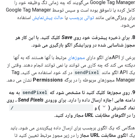
Google Tag Manager می‌گویند که چه زمانی تگ وظیفه خود را
کامل کرده یا ناموفق بوده است و سپس توسط Google Tag Manager
برای ویژگی‌هایی مانند
توالی برچسب
یا
حالت پیش‌نمایش
استفاده
می‌شود.
8. برای ذخیره پیشرفت خود روی
Save
کلیک کنید. با این کار هر
مجوز شناسایی شده در ویرایشگر الگو بارگیری می شود.
برخی از APIهای الگو دارای
مجوزهای
مرتبط با آنها هستند که به آنها
دیکته می کند که چه کاری می توانند یا نمی توانند انجام دهند. وقتی از
یک API الگو مانند
sendPixel
در کد خود استفاده می کنید، Tag
Manager مجوزهای مربوطه را در برگه
Permissions
نشان می دهد.
9. روی
مجوزها
کلیک کنید تا مشخص شود که
sendPixel
به چه
دامنه هایی اجازه ارسال داده را دارد. برای ورودی
Send Pixels
، روی
نماد گسترش (
) و
https://endpoint.example.com/
را در
الگوهای مطابقت URL مجاز
وارد کنید.
هنگامی که یک الگوی برچسب برای ارسال داده پیکربندی می شود، باید
یک
الگوی مطابقت URL مجاز
را در زیر مجوز مرتبط تعیین کنید تا