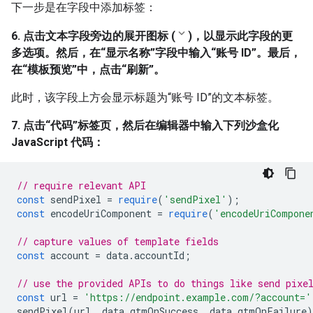
下一步是在字段中添加标签：
6. 点击文本字段旁边的展开图标 (
)，以显示此字段的更
多选项。然后，在“显示名称”字段中输入“账号 ID”。
最后，
在“模板预览”中，点击“刷新”。
此时，该字段上方会显示标题为“账号 ID”的文本标签。
7. 点击“代码”标签页，然后在编辑器中输入下列沙盒化
JavaScript 代码：
// require relevant API
const
 sendPixel 
=
require
(
'sendPixel'
);
const
 encodeUriComponent 
=
require
(
'encodeUriCompone
// capture values of template fields
const
 account 
=
 data
.
accountId
;
// use the provided APIs to do things like send pixe
const
 url 
=
'https://endpoint.example.com/?account='
sendPixel
(
url
,
 data
.
gtmOnSuccess
,
 data
.
gtmOnFailure
)