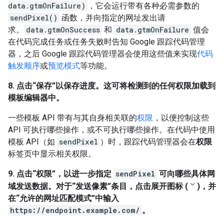
data.gtmOnFailure)
，它会运行带有各种必需参数的
sendPixel()
函数，并向指定的网址发出请
求。
data.gtmOnSuccess
和
data.gtmOnFailure
值会
在代码完成任务或任务失败时告知 Google 跟踪代码管理
器，之后 Google 跟踪代码管理器会使用这些值来实现
代码
触发顺序
或
预览模式
等功能。
8. 点击“保存”以保存进度。
这可将检测到的任何权限加载到
模板编辑器中。
一些模板 API 带有与其自身相关联的
权限
，以便控制这些
API 可执行哪些操作，或不可执行哪些操作。在代码中使用
模板 API（如
sendPixel
）时，跟踪代码管理器会在
权限
标签页中显示相关权限。
9. 点击“权限”，以进一步指定
sendPixel
可向哪些具体网
域发送数据。
对于“发送像素”条目，点击展开图标 (
)，并
在“允许的网址匹配模式”中输入
https://endpoint.example.com/
。