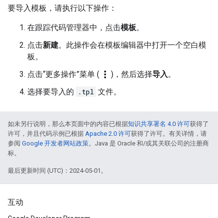
要导入模板，请执行以下操作：
在跟踪代码管理器中，点击
模板
。
点击
新建
。此操作会在模板编辑器中打开一个空白模
板。
more_vert
点击“更多操作”菜单 (
)，然后选择
导入
。
选择要导入的
.tpl
文件。
如未另行说明，那么本页面中的内容已根据
知识共享署名 4.0 许可
获得了
许可，并且代码示例已根据
Apache 2.0 许可
获得了许可。有关详情，请
参阅
Google 开发者网站政策
。Java 是 Oracle 和/或其关联公司的注册商
标。
最后更新时间 (UTC)：2024-05-01。
互动