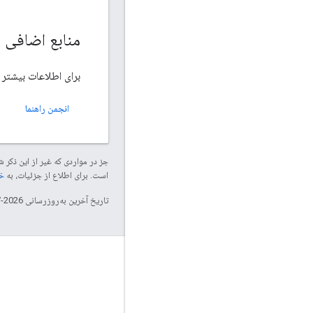
منابع اضافی
برای اطلاعات بیشتر در مورد ویژگی ه
انجمن راهنما
جز در مواردی که غیر از این ذک
است. برای اطلاع از جزئیات، به
خطم
تاریخ آخرین به‌روزرسانی 2026-07-30 به‌وقت ساعت هماهنگ جهانی.
تعامل
Google Developer Program
Google Developer Groups