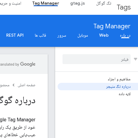
تگ گوگل
gtag.js
Tag Manager
امنیت و حری
Tags
Tag Manager
در باره
Web
موبایل
سرور
قالب ها
REST API
مفاهیم و اجزاء
صفحه اصلی
محصول
درباره تگ منیجر
لایه داده
درباره گو
عیب‌یابی خطاهای پیک