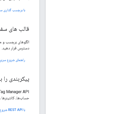
با برچسب گذاری س
قالب های سفا
دسترس قرار دهید.
راهنمای شروع سریع
پیکربندی را با REST API به صورت خودکار انجام د
حساب‌ها، کانتینرها و
با REST API شروع کنید