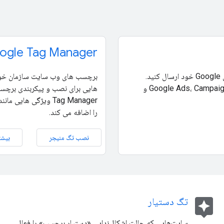
ogle Tag Manager
داده‌های رویداد را با پیکربندی یک برچسب به همه محصولات اندازه‌گیری Google خود ارسال کنید.
gtag.js از Google Ads، Campaign Manager، Display & Video 360، Search Ads 360 و
Tag Manager ویژگی ه
را اضافه می کند.
نصب تگ منیجر
بیشت
assistant
تگ دستیار
سایت‌هایی که حالت اشکال‌زدایی «دستیار برچسب» را فعال