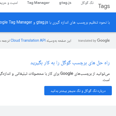
تگ گوگل
gtag.js
Tag Manager
امنیت و حری
Tags
با نحوه تنظیم برچسب های اندازه گیری با gtag.js و Google Tag Manager آشنا شوید.
این صفحه به‌وسیله
ترجمه ش
راه حل های برچسب گوگل را به کار بگیرید
است.
درباره تگ گوگل و تگ منیجر بیشتر بدانید