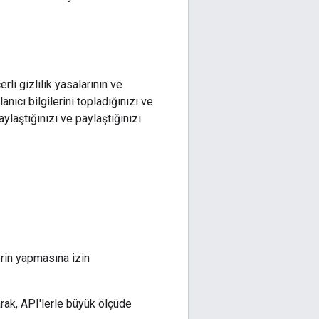
rli gizlilik yasalarının ve
nıcı bilgilerini topladığınızı ve
aylaştığınızı ve paylaştığınızı
erin yapmasına izin
arak, API'lerle büyük ölçüde