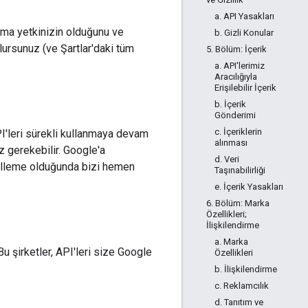
a. API Yasakları
kılma yetkinizin olduğunu ve
b. Gizli Konular
olursunuz (ve Şartlar'daki tüm
5. Bölüm: İçerik
a. API'lerimiz
Aracılığıyla
Erişilebilir İçerik
b. İçerik
Gönderimi
c. İçeriklerin
API'leri sürekli kullanmaya devam
alınması
iz gerekebilir. Google'a
d. Veri
ncelleme olduğunda bizi hemen
Taşınabilirliği
e. İçerik Yasakları
6. Bölüm: Marka
Özellikleri;
İlişkilendirme
a. Marka
Bu şirketler, API'leri size Google
Özellikleri
b. İlişkilendirme
c. Reklamcılık
d. Tanıtım ve