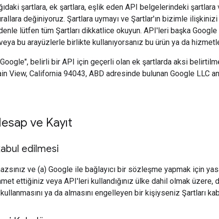
ıdaki şartlara, ek şartlara, eşlik eden API belgelerindeki şartlara 
urallara değiniyoruz. Şartlara uymayı ve Şartlar'ın bizimle ilişkiniz
denle lütfen tüm Şartları dikkatlice okuyun. API'leri başka Google
 veya bu arayüzlerle birlikte kullanıyorsanız bu ürün ya da hizmetler
"Google", belirli bir API için geçerli olan ek şartlarda aksi belirt
n View, California 94043, ABD adresinde bulunan Google LLC anla
esap ve Kayıt
kabul edilmesi
mazsınız ve (a) Google ile bağlayıcı bir sözleşme yapmak için yas
met ettiğiniz veya API'leri kullandığınız ülke dahil olmak üzere, d
i kullanmasını ya da almasını engelleyen bir kişiyseniz Şartları k