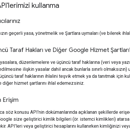
I'lerimizi kullanma
cılarınız
nızın geçerli yasa, yönetmelik ve Şartlara uymaları (ve bilerek ihla
cü Taraf Hakları ve Diğer Google Hizmet Şartları
yasalara, düzenlemelere ve üçüncü taraf haklarına (veri veya yazılı
 edilmesine ilişkin yasalar dahil ancak bunlarla sınırlı olmaksızın) 
 üçüncü taraf haklarının ihlalini teşvik etmek ya da tanıtmak için 
ile diğer hizmet şartlarını ihlal edemezsiniz.
n Erişim
zca söz konusu API'nin dokümanlarında açıklanan şekillerde eriş
oogle size geliştirici kimlik bilgileri (ör. istemci kimlikleri) atarsa
ir. API'leri veya geliştirici hesaplarını kullanırken kimliğinizi ve