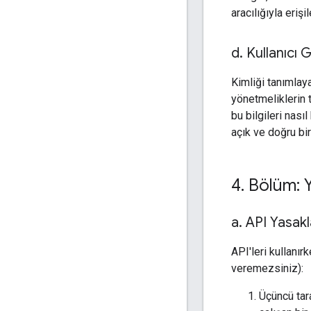
aracılığıyla erişi
d
.
Kullanıcı Gi
Kimliği tanımlaya
yönetmeliklerin t
bu bilgileri nası
açık ve doğru bir
4
.
Bölüm: Ya
a
.
API Yasakl
API'leri kullanı
veremezsiniz):
Üçüncü tara