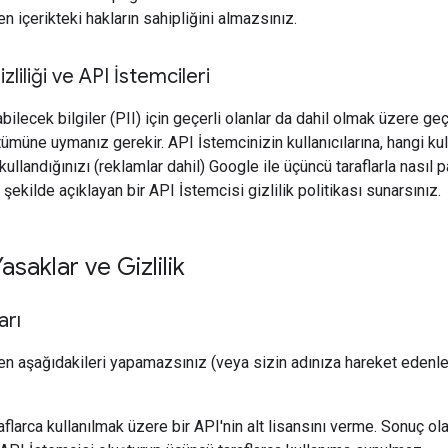
len içerikteki hakların sahipliğini almazsınız.
zliliği ve API İstemcileri
bilecek bilgiler (PII) için geçerli olanlar da dahil olmak üzere geçe
ümüne uymanız gerekir. API İstemcinizin kullanıcılarına, hangi kulla
l kullandığınızı (reklamlar dahil) Google ile üçüncü taraflarla nasıl p
 şekilde açıklayan bir API İstemcisi gizlilik politikası sunarsınız.
saklar ve Gizlilik
arı
rken aşağıdakileri yapamazsınız (veya sizin adınıza hareket edenl
flarca kullanılmak üzere bir API'nin alt lisansını verme. Sonuç ol