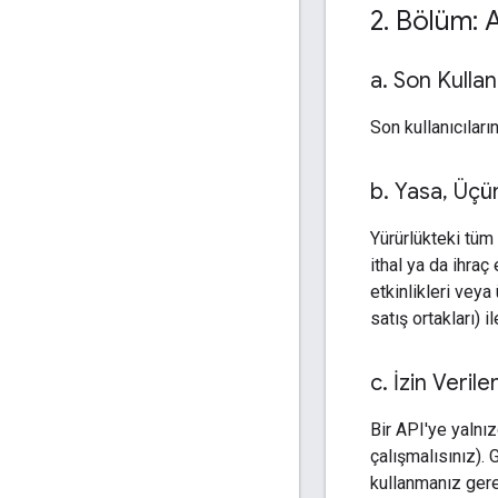
2
.
Bölüm: AP
a
.
Son Kullanı
Son kullanıcıları
b
.
Yasa
,
Üçün
Yürürlükteki tüm 
ithal ya da ihraç
etkinlikleri veya
satış ortakları) 
c
.
İzin Verile
Bir API'ye yalnı
çalışmalısınız). G
kullanmanız gerek