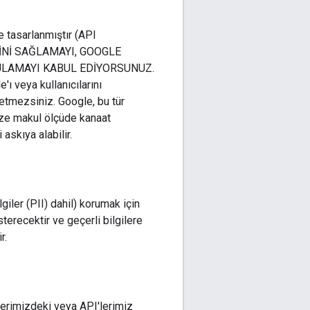
e tasarlanmıştır (API
ERİNİ SAĞLAMAYI, GOOGLE
ULAMAYI KABUL EDİYORSUNUZ.
'ı veya kullanıcılarını
 etmezsiniz. Google, bu tür
inize makul ölçüde kanaat
askıya alabilir.
giler (PII) dahil) korumak için
erecektir ve geçerli bilgilere
r.
lerimizdeki veya API'lerimiz