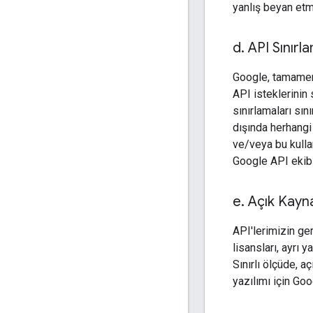
yanlış beyan et
d
.
API Sınırla
Google, tamamen k
API isteklerinin 
sınırlamaları sın
dışında herhangi 
ve/veya bu kullan
Google API ekibi
e
.
Açık Kayna
API'lerimizin ger
lisansları, ayrı 
Sınırlı ölçüde, a
yazılımı için Goo