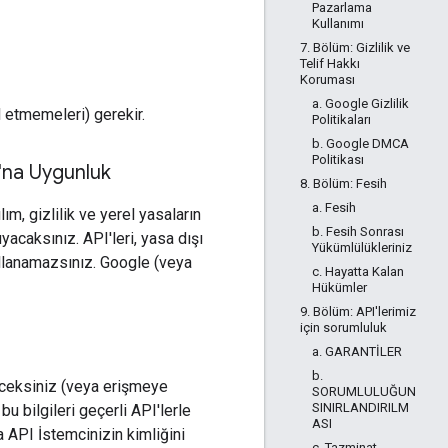
Pazarlama
Kullanımı
7. Bölüm: Gizlilik ve
Telif Hakkı
Koruması
a. Google Gizlilik
l etmemeleri) gerekir.
Politikaları
b. Google DMCA
Politikası
'na Uygunluk
8. Bölüm: Fesih
a. Fesih
m, gizlilik ve yerel yasaların
b. Fesih Sonrası
uyacaksınız. API'leri, yasa dışı
Yükümlülükleriniz
kullanamazsınız. Google (veya
c. Hayatta Kalan
Hükümler
9. Bölüm: API'lerimiz
için sorumluluk
a. GARANTİLER
b.
eceksiniz (veya erişmeye
SORUMLULUĞUN
SINIRLANDIRILM
 bu bilgileri geçerli API'lerle
ASI
ya API İstemcinizin kimliğini
c. Tazminat