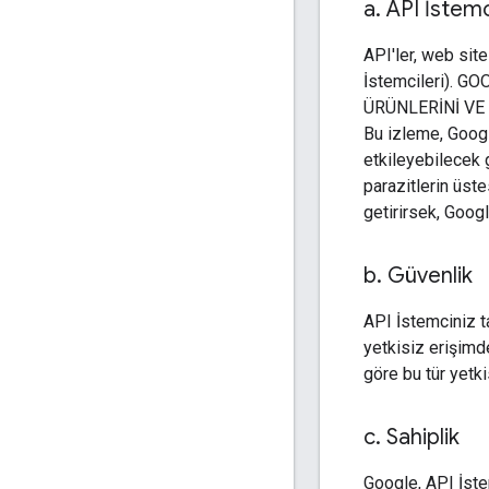
a
.
API İstemc
API'ler, web site
İstemcileri). 
ÜRÜNLERİNİ VE
Bu izleme, Google
etkileyebilecek 
parazitlerin üste
getirirsek, Googl
b
.
Güvenlik
API İstemciniz ta
yetkisiz erişimd
göre bu tür yetki
c
.
Sahiplik
Google, API İste