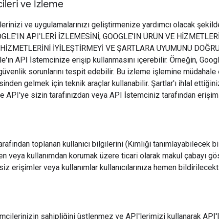
ileri ve İzleme
lerinizi ve uygulamalarınızı geliştirmenize yardımcı olacak şekild
GOOGLE'IN API'LERİ İZLEMESİNİ, GOOGLE'IN ÜRÜN VE HİZMETL
 HİZMETLERİNİ İYİLEŞTİRMEYİ VE ŞARTLARA UYUMUNU DOĞR
'ın API İstemcinize erişip kullanmasını içerebilir. Örneğin, Google
güvenlik sorunlarını tespit edebilir. Bu izleme işlemine müdahale
sinden gelmek için teknik araçlar kullanabilir. Şartlar'ı ihlal ettiğ
e API'ye sizin tarafınızdan veya API İstemciniz tarafından erişimi 
rafından toplanan kullanıcı bilgilerini (Kimliği tanımlayabilecek bil
en veya kullanımdan korumak üzere ticari olarak makul çabayı göst
siz erişimler veya kullanımlar kullanıcılarınıza hemen bildirilecekti
mcilerinizin sahipliğini üstlenmez ve API'lerimizi kullanarak API'