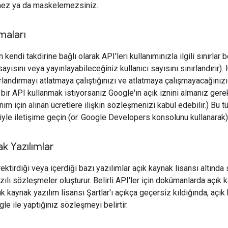
mez ya da maskelemezsiniz.
maları
endi takdirine bağlı olarak API'leri kullanımınızla ilgili sınırlar b
sayısını veya yayınlayabileceğiniz kullanıcı sayısını sınırlandırır).
ırlandırmayı atlatmaya çalıştığınızı ve atlatmaya çalışmayacağınızı 
bir API kullanmak istiyorsanız Google'ın açık iznini almanız gerek
ım için alınan ücretlere ilişkin sözleşmenizi kabul edebilir.) Bu tür
yle iletişime geçin (ör. Google Developers konsolunu kullanarak)
k Yazılımlar
ektirdiği veya içerdiği bazı yazılımlar açık kaynak lisansı altında 
yazılı sözleşmeler oluşturur. Belirli API'ler için dokümanlarda açık k
çık kaynak yazılım lisansı Şartlar'ı açıkça geçersiz kıldığında, açık 
gle ile yaptığınız sözleşmeyi belirtir.