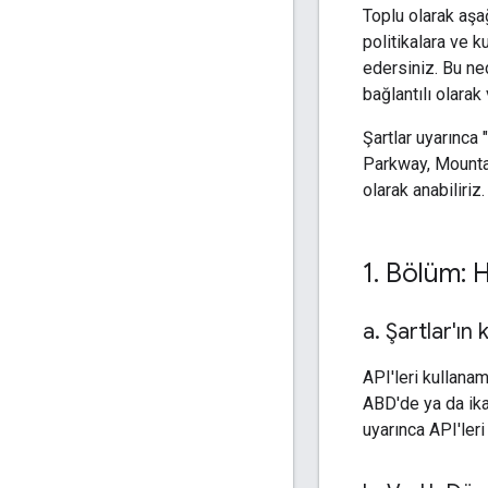
Toplu olarak aşağ
politikalara ve k
edersiniz. Bu ne
bağlantılı olarak
Şartlar uyarınca 
Parkway, Mountai
olarak anabiliriz.
1
.
Bölüm: H
a
.
Şartlar'ın 
API'leri kullana
ABD'de ya da ika
uyarınca API'ler