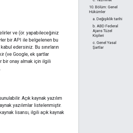
10. Bölüm: Genel
Hükümler
a. Değişiklik tarihi
b. ABD Federal
Ajans Tüzel
elirler ve (ör. yapabileceğiniz
Kişileri
 Her bir API ile belgelenen bu
c. Genel Yasal
kabul edersiniz. Bu sınırların
Şartlar
ir (ve Google, ek şartlar
 bir onay almak için ilgili
.
sunulabilir. Açık kaynak yazılım
aynak yazılımlar listelenmiştir.
kaynak lisansı, ilgili açık kaynak