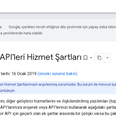
Google, içerikleri tercih ettiğiniz dile çevirmek için yapay zeka tekno
 çevirilerinde hata olabilir.
PI'leri Hizmet Şartları
bookmark_border
 tarihi: 16 Ocak 2019
(önceki sürüme bakın)
leri Hizmet Şartlarımızın arşivlenmiş sürümüdür. Bu sürüm ile mevcut s
üntüleyin.
ni, diğer geliştirici hizmetlerini ve ilişkilendirilmiş yazılımları (to
API'larımıza erişerek veya API'lerinizi kullanarak aşağıdaki şartl
i bir API için geçerli olan ek şartlar arasında bir çelişki varsa bu ça