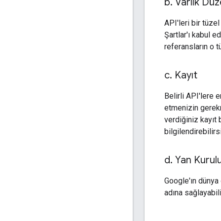
b
.
Varlık Düz
API'leri bir tüze
Şartlar'ı kabul e
referansların o t
c
.
Kayıt
Belirli API'lere 
etmenizin gerekme
verdiğiniz kayıt
bilgilendirebilirs
d
.
Yan Kuruluş
Google'ın dünya g
adına sağlayabili