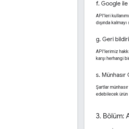
f
.
Google ile 
API'leri kullanımı
dışında kalmayı s
g
.
Geri bildi
API'lerimiz hakk
karşı herhangi bi
s
.
Münhasır 
Şartlar münhasır
edebilecek ürün 
3
.
Bölüm: AP