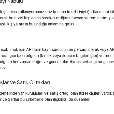
eyi Kabulü
l kişi adına kullanıyorsanız söz konusu tüzel kişiyi Şartlar'a tabi 
derek bu tüzel kişi adına hareket ettiğinizi beyan ve temin etmiş 
üzel kişiye atıfta bulunduğu anlamına gelir).
erişebilmek için API'lerin kayıt sürecinin bir parçası olarak veya 
si gibi bazı bilgileri (kimlik veya iletişim bilgileri gibi) vermen
 bilgileri her zaman doğru ve güncel olur. Ayrıca herhangi bir gü
iniz.
lar ve Satış Ortakları
enelinde yan kuruluşları ve satış ortağı olan tüzel kişileri vardır. 
r ve Şartlar bu şirketlerle olan ilişkinizi de düzenler.