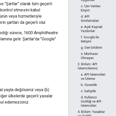
ve "Şartlar" olarak tüm geçerli
c. İzin Verilen
i kontrol etmesini kabul
Erişim
 ürün veya hizmetleriyle
d. API
Sınırlamaları
in şartları da geçerli olur.
e. Açık Kaynak
Yazılımlar
ilmediği sürece, 1600 Amphitheatre
f. Google ile
mına gelir. Şartlar'da "Google"
iletişim
g. Geri bildirim
s. Münhasır
Olmayan
3. Bölüm: API
İstemcileriniz
a. API İstemcileri
ve İzleme
b. Güvenlik
al yaşta değilseniz veya (b)
c. Sahiplik
iğer ülkelerde geçerli yasalar
d. Kullanıcı
Gizliliği ve API
abul edemezsiniz.
İstemcileri
4. Bölüm: Yasaklar
ve Gizlilik