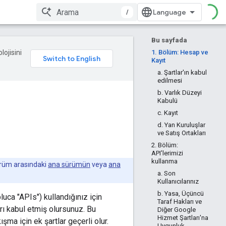
/
Bu sayfada
lojisini
1. Bölüm: Hesap ve
Kayıt
a. Şartlar'ın kabul
edilmesi
b. Varlık Düzeyi
Kabulü
c. Kayıt
d. Yan Kuruluşlar
ve Satış Ortakları
2. Bölüm:
API'lerimizi
kullanma
ürüm arasındaki
ana sürümün
veya
ana
a. Son
Kullanıcılarınız
b. Yasa, Üçüncü
pluca "APIs") kullandığınız için
Taraf Hakları ve
arı kabul etmiş olursunuz. Bu
Diğer Google
Hizmet Şartları'na
kışma için ek şartlar geçerli olur.
Uygunluk