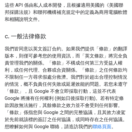
這些 API 係由私人成本開發，且根據適用美國的《美國聯
邦採購法規》和聯邦機構補充規定中的定義為商用電腦軟體
和相關說明文件。
c
.
一般法律條款
我們皆同意以英文簽訂合約。如果我們提供「條款」的翻譯
版本，則僅可參考您的使用資訊，而「英文條款」將完全負
責管理我們的關係。「條款」不構成任何第三方受益人權
利，或任何代理、合夥或合資關係。「條款」之任何條款均
不限制任一方尋求假處分救濟。我們對於超出合理控制情況
的情況，概不負責任何失敗或延遲效能的問題。若您未遵守
「條款」，且 Google 不會立即採取行動，這並不代表
Google 將擁有任何權利 (例如日後採取行動)。若有特定條
款因故無法施行，其餘條款之效力並不會受到任何影響。
「條款」係指您與 Google 之間的完整協議，且其效力凌駕
於先前就該標的簽訂之任何協議，或同時存在之任何協議。
想瞭解如何與 Google 聯絡，請造訪我們的
聯絡頁面
。