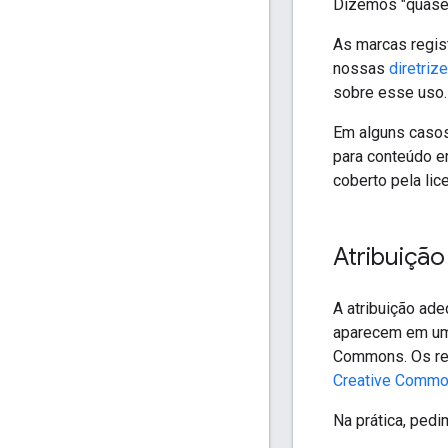
Dizemos "quase,
As marcas regis
nossas
diretriz
sobre esse uso.
Em alguns casos
para conteúdo e
coberto pela lic
Atribuição
A atribuição ad
aparecem em uma
Commons. Os req
Creative Comm
Na prática, ped