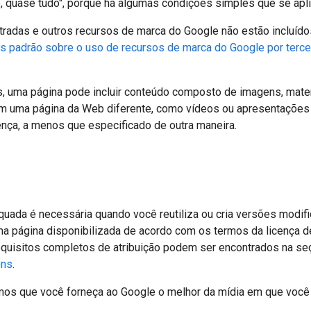
 quase tudo", porque há algumas condições simples que se apl
tradas e outros recursos de marca do Google não estão incluído
es padrão sobre o uso de recursos de marca do Google por terce
, uma página pode incluir conteúdo composto de imagens, materi
m uma página da Web diferente, como vídeos ou apresentações 
ença, a menos que especificado de outra maneira.
equada é necessária quando você reutiliza ou cria versões modi
 página disponibilizada de acordo com os termos da licença de
uisitos completos de atribuição podem ser encontrados na se
ons
.
imos que você forneça ao Google o melhor da mídia em que você 