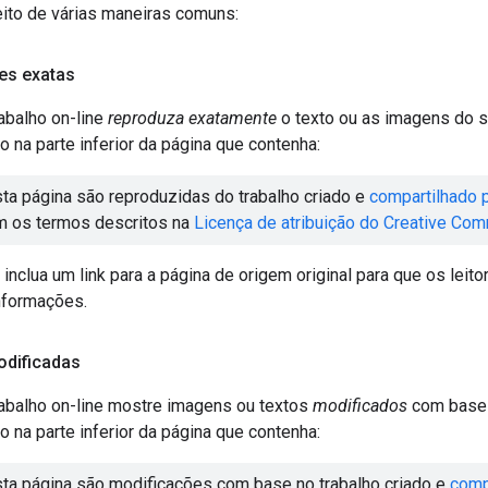
eito de várias maneiras comuns:
es exatas
abalho on-line
reproduza exatamente
o texto ou as imagens do si
o na parte inferior da página que contenha:
ta página são reproduzidas do trabalho criado e
compartilhado 
m os termos descritos na
Licença de atribuição do Creative Co
 inclua um link para a página de origem original para que os lei
nformações.
dificadas
abalho on-line mostre imagens ou textos
modificados
com base n
o na parte inferior da página que contenha:
ta página são modificações com base no trabalho criado e
comp