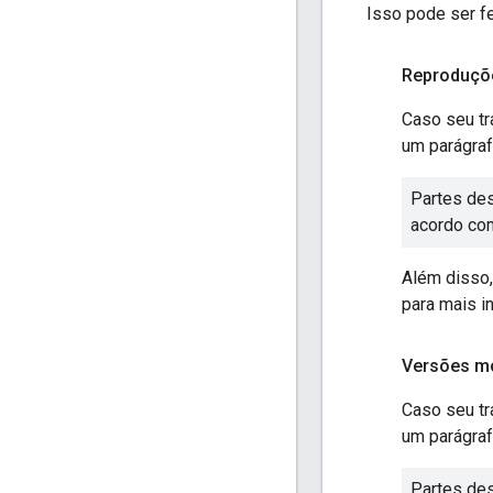
Isso pode ser f
Reproduçõ
Caso seu tr
um parágraf
Partes des
acordo co
Além disso,
para mais i
Versões mo
Caso seu tr
um parágraf
Partes des