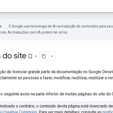
O Google usa tecnologia de IA na tradução de conteúdos para seu
ncia. As traduções com IA podem ter erros.
s do site
bookmark_border
ção de licenciar grande parte da documentação no Google Deve
citamente as pessoas a fazer, modificar, reutilizar, reutilizar e 
o seguinte aviso na parte inferior de muitas páginas do site do
indicado o contrário, o conteúdo desta página está licenciado 
 do Creative Commons
. Para ver mais detalhes, consulte as
políti