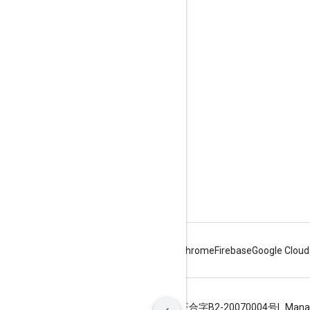
Envolver
Google Developer Program
Google Developer Groups
Google Developer Experts
Accelerators
Google Cloud & NVIDIA
Android
Chrome
Firebase
Google Cloud
Termos de Serviço
Privacidade
ICP证合字B2-20070004号
Mana