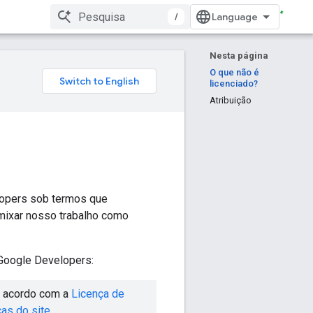
/
Nesta página
O que não é
licenciado?
Atribuição
lopers sob termos que
remixar nosso trabalho como
 Google Developers:
de acordo com a
Licença de
cas do site
.