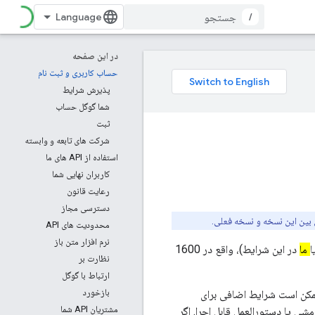
/
در این صفحه
حساب کاربری و ثبت نام
پذیرش شرایط
شما گوگل حساب
ثبت
شرکت های تابعه و وابسته
استفاده از API های ما
کاربران نهایی شما
رعایت قانون
دسترسی مجاز
بین این نسخه و نسخه فعلی.
محدودیت های API
نرم افزار متن باز
ا
ما
در این شرایط)، واقع در 1600
نظارت بر
ارتباط با گوگل
بازخورد
. ممکن است شرایط اضافی برای
مشتریان API شما
ی، شرایط موجود در اسناد API همراه، و هرگونه خط مشی یا دستورالعمل قابل اجرا. اگر