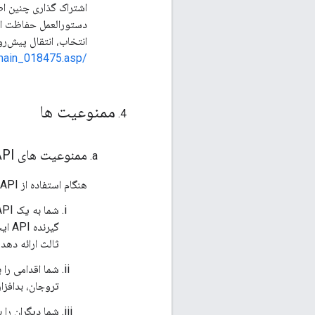
اشتراک گذاری چنین اطل
دستورالعمل حفاظت از د
انتخاب، انتقال پیش‌ر
/safeharbor/eu/eg_main_018475.asp
ممنوعیت ها
ممنوعیت های API
هنگام استفاده از API ها، ممنوعیت های زیر اعمال می شود:
ثالث ارائه دهد.
شما اقدامی را 
تروجان، بدافزا
شما دیگران را ب