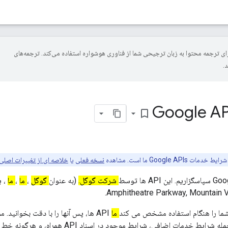
Goog برای ترجمه محتوا به زبان ترجیحی شما از فناوری هوشواره استفاده می‌کند. ترجمه‌های
.
bookmark_border
Google  ما است. مشاهده
نسخه فعلی
یا
خلاصه ای از تغییرات اصلی
شرکت گوگل.
(به عنوان
گوگل
،
ما
،
ما
، ی
Amphitheatre Parkway, Mountain V
ما را هنگام استفاده مشخص می کند
ما
API ها، پس آنها را با دقت بخوانید
استفاده از یک API اعمال شود، از جمله شرایط خدمات اضاف