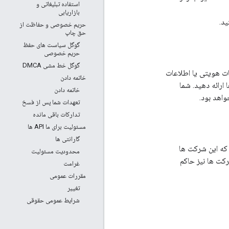
استفاده تبلیغاتی و
بازاریابی
ید.
حریم خصوصی و حفاظت از
حق چاپ
گوگل سیاست های حفظ
حریم خصوصی
گوگل خط مشی DMCA
 مشخصات هویتی یا اطلاعات
خاتمه دادن
 به عنوان بخشی از فرآیند ثبت نام برای APIها یا به عنوان بخشی از استفاده مداوم از APIها ارائه دهید. شما
خاتمه دادن
اهد بود.
تعهدات شما پس از فسخ
تدارکات باقی مانده
مسئولیت برای ما API ها
گارانتی ها
که این شرکت ها
محدودیت مسئولیت
رکت ها نیز حاکم
غرامت
مقررات عمومی
تغییر
شرایط عمومی حقوقی