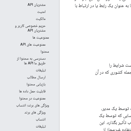
مشتریان API
رایط و شرایط اضافی تضاد وجود داشته باشد، شرایط اضافی برای آن تضاد اعمال می شود. اگر از API ها به عنوان یک رابط یا در ارتباط با
امنیت
مالکیت
حریم خصوصی کاربر و
مشتریان API
ممنوعیت ها
ممنوعیت های API
محتوا
دسترسی به محتوا از
طریق ما API ها
 ها استفاده کنید و ممکن است شرایط را
تبلیغات
جمله کشوری که در آن
ارسال مطالب
بازیابی محتوا
قابلیت حمل داده ها
ممنوعیت در محتوا
ویژگی های برند؛ انتساب
توسط یک مدیر،
ویژگی های برند
بی که توسط یک
انتساب
أثیر بگذارد. این
تبلیغات
فاده غیرمجاز از