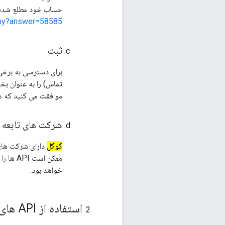
حساب خود مطلع شدید،
.py?answer=58585
ثبت
موافقت می کنید که هر
شرکت های تابعه و
گوگل
دارای شرکت های
ممکن است API ها را از طرف شما در اختیار شما قرار دهند
خواهد بود.
استفاده از API های ما