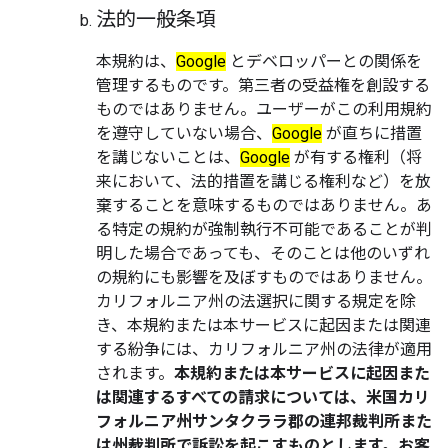
法的一般条項
本規約は、
Google
とデベロッパーとの関係を
管理するものです。第三者の受益権を創設する
ものではありません。ユーザーがこの利用規約
を遵守していない場合、
Google
が直ちに措置
を講じないことは、
Google
が有する権利（将
来において、法的措置を講じる権利など）を放
棄することを意味するものではありません。あ
る特定の規約が強制執行不可能であることが判
明した場合であっても、そのことは他のいずれ
の規約にも影響を及ぼすものではありません。
カリフォルニア州の法選択に関する規定を除
き、本規約または本サービスに起因または関連
する紛争には、カリフォルニア州の法律が適用
されます。
本規約または本サービスに起因また
は関連するすべての請求については、米国カリ
フォルニア州サンタクララ郡の連邦裁判所また
は州裁判所で訴訟を起こすものとします。お客