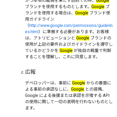
かつ本項の義務を果たす目的でのみ、
Google
ブランドを使用するものとします。
Google
ブ
ランドを使用する場合は、
Google
ブランド使
用ガイドライン
（
http://www.google.com/permissions/guidelin
es.html
）に準拠する必要があります。お客様
は、アトリビューションと
Google
ブランドの
使用が上記の要件およびガイドラインを遵守し
ているかどうかを
Google
が独自の裁量で判断
することを理解し、これに同意します。
広報
デベロッパーは、事前に
Google
からの書面に
よる事前の承認なしに、
Google
との提携、
Google による後援または承認を示唆する API
の使用に関して一切の表明を行わないものとし
ます。