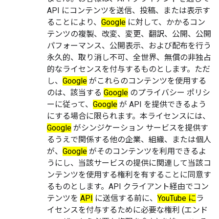
API にコンテンツを送信、投稿、または表示す
ることにより、
Google
に対して、かかるコン
テンツの複製、改変、変更、翻訳、公開、公開
パフォーマンス、公開表示、および配布を行う
永久的、取り消し不可、全世界、無償の非独占
的なライセンスを付与するものとします。ただ
し、
Google
がこれらのコンテンツを使用する
のは、該当する
Google
のプライバシー ポリシ
ーに従って、
Google
が API を提供できるよう
にする場合に限られます。本ライセンスには、
Google
がシンジケーション サービスを提供す
るうえで関係する他の企業、組織、または個人
が、
Google
がそのコンテンツを利用できるよ
うにし、当該サービスの提供に関連して当該コ
ンテンツを使用する権利を有することに同意す
るものとします。API クライアント経由でコン
テンツを
API
に送信する前に、
YouTube に
ラ
イセンスを付与するために必要な権利 (エンド