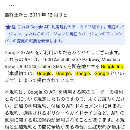
最終更新日:
2011 年 12 月 9 日
注
: これは Google API 利用規約のアーカイブ版です。
現在のバ
ージョン
、またはこのバージョンと現在のバージョンの
プリンシ
パルの変更の概要
を表示します。
Google の API をご利用いただきありがとうございます。
これらの API は、1600 Amphitheatre Parkway, Mountain
View, CA 94043, United States を所在地とする
Google Inc.
（本規約では、
Google
、
Google
、
Google
、
Google
といい
ます）によって提供されています。
本規約は、Google の
API を利用する際のユーザーの権利
と責任について規定したものですので、よくお読みくださ
い。追加の利用規約、付属の API ドキュメントに含まれ
る規約、適用されるポリシーやガイドラインなど、API の
使用に関する追加規約が適用されることがあります。本規
約と追加規約との間に矛盾がある場合、追加規約が適用さ