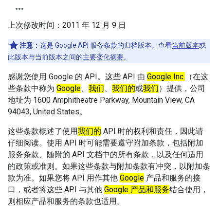
上次修改时间：
2011 年 12 月 9 日
注意
：这是 Google API 服务条款的归档版本。查看
当前版本
或
此版本与当前版本之间的
主要变化摘要
。
感谢您使用 Google 的 API。这些 API 由
Google Inc.
（在这
些条款中称为
Google
、
我们
、
我们的
或
我们
）提供，公司
地址为 1600 Amphitheatre Parkway, Mountain View, CA
94043, United States。
这些条款概述了使用
我们的
API 时的权利和责任，因此请
仔细阅读。使用 API 时可能需要遵守附加条款，包括附加
服务条款、随附的 API 文档中的所有条款，以及任何适用
的政策或准则。如果这些条款与附加条款有冲突，以附加条
款为准。如果您将 API 用作其他
Google
产品和服务的接
口，或者将这些 API 与其他
Google 产品和服务
结合使用，
则相应产品和服务的条款也适用。