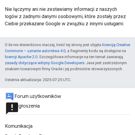
Nie łączymy ani nie zestawiamy informacji z naszych
logów z żadnymi danymi osobowymi, które zostały przez
Ciebie przekazane Google w związku z innymi usługami.
O ile nie stwierdzono inaczej, treść tej strony jest objęta
licencją Creative
Commons – uznanie autorstwa 4.0
, a fragmenty kodu są dostępne na
licencji Apache 2.0
. Szczegółowe informacje na ten temat zawierają
zasady dotyczące witryny Google Developers
. Java jest zastrzeżonym
znakiem towarowym firmy Oracle i jej podmiotów stowarzyszonych.
Ostatnia aktualizacja: 2025-07-25 UTC.
Forum użytkowników
announcement
Ogłoszenia
Komunikacja