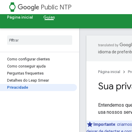
watch
Public NTP
Página inicial
Guias
idioma de preferê
Como configurar clientes
Como conseguir ajuda
Página inicial
Pr
Perguntas frequentes
Detalhes do Leap Smear
Sua pri
Privacidade
Entendemos que
usa nossos servi
Importante
:
criamos
deixar de detectar e co