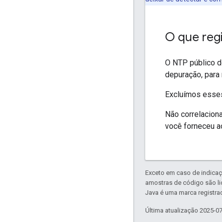
O que reg
O NTP público d
depuração, para
Excluímos esses
Não correlacio
você forneceu a
Exceto em caso de indicaç
amostras de código são l
Java é uma marca registrad
Última atualização 2025-0