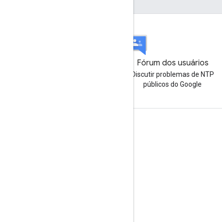
Fórum dos usuários
Discutir problemas de NTP
públicos do Google
Envolver
Google Developer Program
Google Developer Groups
Google Developer Experts
Accelerators
Google Cloud & NVIDIA