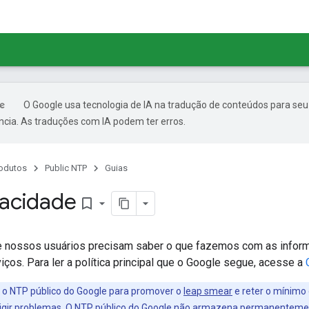
O Google usa tecnologia de IA na tradução de conteúdos para seu
ncia. As traduções com IA podem ter erros.
odutos
Public NTP
Guias
vacidade
bookmark_border
 nossos usuários precisam saber o que fazemos com as infor
ços. Para ler a política principal que o Google segue, acesse a
 o NTP público do Google para promover o
leap smear
e reter o mínimo
rrigir problemas. O NTP público do Google não armazena permanentemen