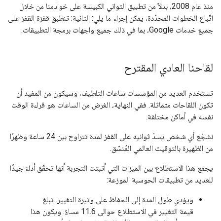
منذ عام 2008، بدلاً من تطبيق الثواني الكبيسة على خوادمنا من خلال
اتّباع الخطوات المحدّدة، يمكن إجراء ما يلي: الثانية: تنطبق قفزة القفز على
جميع خدمات Google، بما في ذلك جميع واجهات برمجة التطبيقات.
لقاحنا العادي المقترح
تستخدم العديد من المؤسسات ساعات التلطيف، وسيكون من المفيد أن
تكون اللقاحات متماثلة. ففي النهاية، الغرض من الساعات هو قراءة الوقت
نفسه في أماكن مختلفة.
نشجّع أي شخص يسدّ ثوانيه على القفز لمدة تتراوح بين 24 ساعة وظهرًا
من الظهيرة بالتوقيت العالمي المُنسّق.
يجمع هذا الاستطلاع بين الميزات التي أثبتت التجربة أنها تحقّق أداءً جيدًا
للعديد من تطبيقات الحوسبة الموزعة:
ويؤدي طول المدة إلى الحفاظ على وتيرة التغيير. تبلغ
قيمة التغيير في الاستطلاع حوالى 11.6 مساءً. ويكون هذا