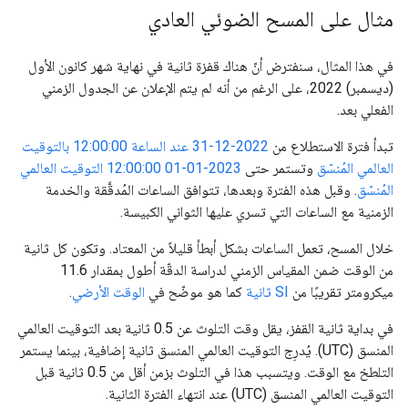
مثال على المسح الضوئي العادي
في هذا المثال، سنفترض أنّ هناك قفزة ثانية في نهاية شهر كانون الأول
(ديسمبر) 2022، على الرغم من أنه لم يتم الإعلان عن الجدول الزمني
الفعلي بعد.
تبدأ فترة الاستطلاع من
2022-12-31 عند الساعة 12:00:00 بالتوقيت
العالمي المُنسّق
وتستمر حتى
2023-01-01 12:00:00 التوقيت العالمي
المُنسّق
. وقبل هذه الفترة وبعدها، تتوافق الساعات المُدقَّقة والخدمة
الزمنية مع الساعات التي تسري عليها الثواني الكبيسة.
خلال المسح، تعمل الساعات بشكل أبطأ قليلاً من المعتاد. وتكون كل ثانية
من الوقت ضمن المقياس الزمني لدراسة الدقّة أطول بمقدار 11.6
ميكرومتر تقريبًا من
SI ثانية
كما هو موضّح في
الوقت الأرضي
.
في بداية ثانية القفز، يقل وقت التلوث عن 0.5 ثانية بعد التوقيت العالمي
المنسق (UTC). يُدرِج التوقيت العالمي المنسق ثانية إضافية، بينما يستمر
التلطخ مع الوقت. ويتسبب هذا في التلوث بزمن أقل من 0.5 ثانية قبل
التوقيت العالمي المنسق (UTC) عند انتهاء الفترة الثانية.