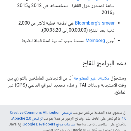
ساعة تتمحور حول القفزة. استخدمناها في 2012 و2015
و2016.
Bloomberg's smear
هي لطخة خطية لأكثر من 2,000
ثانية بعد القفزة (00:00:00 إلى 00:33:20).
أجرى
Meinberg
مسحة جيب تمامية لمدة قابلة للضبط.
دعم البرامج للقاح
وستحوّل
مكتبةنا غير المفتوحة
أيًا من الاتجاهين الملطخين بالتوازي بين
وقت الاستجابة وبيانات TAI أو نظام تحديد المواقع العالمي (GPS) غير
الملطخ.
إنّ محتوى هذه الصفحة مرخّص بموجب
ترخيص Creative Commons Attribution
4.0‏
ما لم يُنصّ على خلاف ذلك، ونماذج الرموز مرخّصة بموجب
ترخيص Apache 2.0‏
.
للاطّلاع على التفاصيل، يُرجى مراجعة
سياسات موقع Google Developers‏
. إنّ Java
هي علامة تجارية مسجَّلة لشركة Oracle و/أو شركائها التابعين.